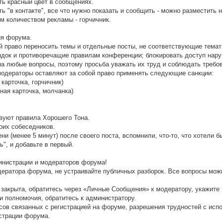
ать красный цвет в сообщениях.
ь "в контакте", все что нужно показать и сообщить - можно разместить 
м количеством рекламы - горчичник.
ия форума.
й право переносить темы и отдельные посты, не соответствующие тема
док и противоречащие правилам конференции; блокировать доступ нар
а любые вопросы, поэтому просьба уважать их труд и соблюдать требо
модераторы оставляют за собой право применять следующие санкции:
карточка, горчичник)
ная карточка, молчанка)
твуют правила Хорошего Тона.
воих собеседников.
и (менее 5 минут) после своего поста, вспомнили, что-то, что хотели 
", и добавьте в первый.
нистрации и модераторов форума!
одератора форума, не устраивайте публичных разборок. Все вопросы мож
 закрыта, обратитесь через «Личные Сообщения» к модератору, укажите 
и полномочия, обратитесь к администратору.
просов связанных с регистрацией на форуме, разрешения трудностей с и
страции форума.