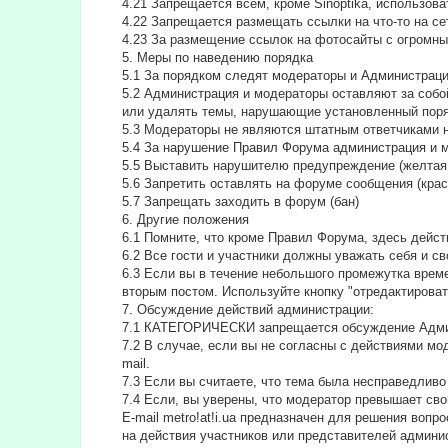
4.21 Запрещается всем, кроме Sinoptika, использов
4.22 Запрещается размещать ссылки на что-то на сет
4.23 За размещение ссылок на фотосайты с огромны
5. Меры по наведению порядка
5.1 За порядком следят модераторы и Администрац
5.2 Администрация и модераторы оставляют за собо
или удалять темы, нарушающие установленный поря
5.3 Модераторы не являются штатным ответчиками н
5.4 За нарушение Правил Форума администрация и 
5.5 Выставить нарушителю предупреждение (желтая 
5.6 Запретить оставлять на форуме сообщения (крас
5.7 Запрещать заходить в форум (бан)
6. Другие положения
6.1 Помните, что кроме Правил Форума, здесь дейс
6.2 Все гости и участники должны уважать себя и с
6.3 Если вы в течение небольшого промежутка времен
вторым постом. Используйте кнопку "отредактировать
7. Обсуждение действий администрации:
7.1 КАТЕГОРИЧЕСКИ запрещается обсуждение Адми
7.2 В случае, если вы не согласны с действиями м
mail.
7.3 Если вы считаете, что тема была несправедливо
7.4 Если, вы уверены, что модератор превышает сво
E-mail metro!at!i.ua предназначен для решения во
на действия участников или представителей админи