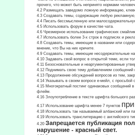
прочего, что может быть непринято нормами челове
4.2 Размещать заведомо ложную информацию, клеве
4.3 Создавать темы, содержащие любую рекламную,
4.4 Писать бессмысленнyю или малосодеpжательнyю
4.5 Использовать форум в качестве чата.
4.6 Чрезмерное использование графических смайлик
4.7 Использовать более 3-х строк в подписях и рекл
4.8 Создавать темы, имеющие в названии или содер
мнение, что Вы на них кричите.
4.9 Создавать темы, имеющие несодержательные на
4.10 Задавать свой вопрос в открытой теме, если т
4.11 Безосновательные и неаргументированные утве
4.12 Поднимать свою тему добавлением сообщений и
4.13 Продолжение обсyждений вопросов из тем, за
4.14 Указывать в своем вопросе е-мейл, с просьбой
4.15 Многократный постинг одинаковых сообщений в
флейм.
4.16 Злоупотребление в тексте шрифта большого ра
при
4.17 Использование шрифта менее 7 пунктов
4.18 Использовать так называемый албанский или п
4.19 Использовать транслитерацию с английского типа
Запрещается публикация пол
4.20
нарушение - красный свет.