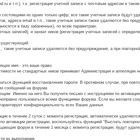
rod.ru и т.п.), т.к. регистрация учетной записи с почтовым адресом в так
 состоящими из одних только цифр, все такие учетные записи будут уд
ов, адреса email и т.п., такие учетные записи также удаляются без пр
аносятся в базу забаненных), по всем параметрам;
четных записей), и захват ников (регистрация учетных записей с опреде
а существующий.
д.; такие учетные записи удаляются без предупреждения, а при повторно
ящее имя - это ваше право.
стимости не стандартных ников принимает Администрация и аппеляции 
ваться функцией восстановления пароля. В противном случае, при повто
ми сообщений на форуме.
щим. Именно на него Вы получите письмо с инструкциями по активации 
ноправно пользоваться всеми функциями форума. Если вы желаете сохр
гарантирует конфиденциальность всех Ваших данных.
ции в течение 2 суток с момента регистрации, автоматически удаляются
по активации регистрации, воспользуйтесь функцией "Выслать повторно
щающие форум в течение 1 месяца с момента регистрации, будут удале
сти их выполнения.