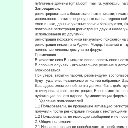
публичные домены (gmail.com, mail.ru, yandex.ru, na
Запрещается:
регистрироваться с бессмысленными никами, никами
использовать в нике нецензурные слова, адреса сайт
слов в нике, данные учетные записи блокируются, (з
повторная регистрация (регистрация двух и более у
использования их другими);
регистрация похожего ника (визуально похожего) н
регистрация ников типа Админ, Модер, Главный и т.
полностью лишены доступа на форум.
Примечания:
В качестве ника Вы можете использовать свое насто
В спорных случаях - окончательное решение о допу
блокироваться.
При утере, забытии пароля, рекомендуем воспользо
будут удалены, независимо от кол-ва набранных Ва
Ваш адрес электронной почты должен быть действую
активировали свою регистрацию, Вы не сможете пол
публикацию вашего адреса. Администрация форума 
1. Удаление пользователей
1.1 Пользователи, не прошедшие активацию регистра
получили после регистрации письма с инструкциями 
1.2 Пользователи, не имеющие сообщений и не посе
2. Общие положения
2.1 Hезнание правил не освобождает от необходимо