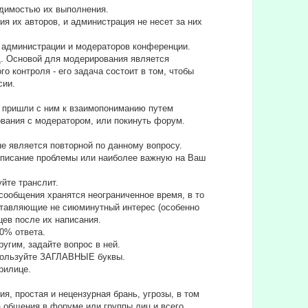
одимостью их выполнения.
 их авторов, и администрация не несет за них
а администрации и модераторов конференции.
д. Основой для модерирования является
 контроля - его задача состоит в том, чтобы
сии.
не пришли с ним к взаимопониманию путем
вания с модератором, или покинуть форум.
е является повторной по данному вопросу.
е описание проблемы или наиболее важную на Ваш
уйте транслит.
сообщения хранятся неограниченное время, в то
дставляющие не сиюминутный интерес (особенно
цев после их написания.
90% ответа.
угим, задайте вопрос в ней.
спользуйте ЗАГЛАВНЫЕ буквы.
ирилице.
я, простая и нецензурная брань, угрозы, в том
а общения в форуме или группы лиц и всего