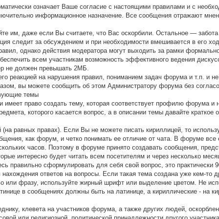
оматически означает Ваше согласие с настоящими правилами и с необх
ючительно информационное назначение. Все сообщения отражают мнения
айте им, даже если Вы считаете, что Вас оскорбили. Остальное — забот
ция следит за обсуждением и при необходимости вмешивается в его хо
вил, однако действия модератора могут выходить за рамки формального
беспечить всем участникам возможность эффективного ведения дискус
ер не должен превышать 2МБ.
его реакцией на нарушения правил, пониманием задач форума и т.п. и 
азом, вы можете сообщить об этом Администратору форума без согласо
твующие темы
и имеет право создать тему, которая соответствует профилю форума и н
предмета, которого касается вопрос, а в описании темы давайте кратко
 (на равных правах). Если Вы не можете писать кириллицей, то использ
щения, как форум, и четко понимать ее отличие от чата. В форуме все 
ескольких часов. Поэтому в форуме принято создавать сообщения, пре
торые интересно будет читать всем посетителям и через несколько меся
есь правильно сформулировать для себя свой вопрос, это практически 
нахождения ответов на вопросы. Если такая тема создана уже кем-то др
ово или фразу, используйте жирный шрифт или выделение цветом. Не и
латинице в сообщениях должны быть на латинице, а кириллические - на к
днику, клевета на участников форума, а также других людей, оскорблени
совой или религиозной, политической принадлежности другого участник