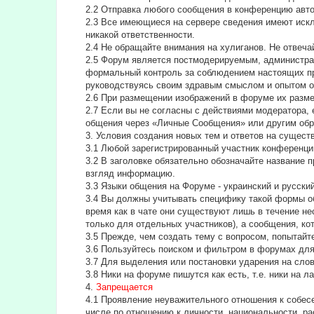
2.2 Отправка любого сообщения в конференцию авт
2.3 Все имеющиеся на сервере сведения имеют искл
никакой ответственности.
2.4 Не обращайте внимания на хулиганов. Не отвеч
2.5 Форум является постмодерируемым, администра
формальный контроль за соблюдением настоящих пра
руководствуясь своим здравым смыслом и опытом о
2.6 При размещении изображений в форуме их разм
2.7 Если вы не согласны с действиями модератора, 
общения через «Личные Сообщения» или другим обр
3. Условия создания новых тем и ответов на сущес
3.1 Любой зарегистрированный участник конференци
3.2 В заголовке обязательно обозначайте название 
взгляд информацию.
3.3 Языки общения на Форуме - украинский и русский
3.4 Вы должны учитывать специфику такой формы об
время как в чате они существуют лишь в течение н
только для отдельных участников), а сообщения, ко
3.5 Прежде, чем создать тему с вопросом, попытайт
3.6 Пользуйтесь поиском и фильтром в форумах для 
3.7 Для выделения или постановки ударения на сл
3.8 Ники на форуме пишутся как есть, т.е. ники на 
4.
Запрещается
4.1 Проявление неуважительного отношения к собесе
числе по отношению к личности, национальности, ра