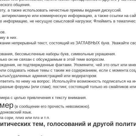
ческого общения.
ту, а также использовать нечестные приемы ведения дискуссий.
 антирекламную или коммерческую информацию, а также ссылки на са
 инфоpмацию, не несущую смысловой нагрузки; Флеймить в тематичес
ов.
аму в них.
жании непрерывный текст, состоящий из ЗАГЛАВНЫХ букв. Уважайте сво
звания, бессмысленные наборы букв, символьные украшения.
олько он не связан с обсуждаемым в этой теме вопросом.
рждения, не подтвержденные фактами. Упомяните, чей это опыт или мнен
ли создавать новые темы с таким же содержанием, если с момента соз
кpытых/удаленных администрацией или модератором.
 ответить по нему на вопрос. Используйте возможность подписаться на 
 разные форумы (или спам); постинг, состоящий только из смайликов и
змера с целью привлечения к тексту внимания.
мер
(в сообщении его прочесть невозможно).
адонковский язык.
 сори, плиз или плз и т.п.
итических тем, голосований и другой полит