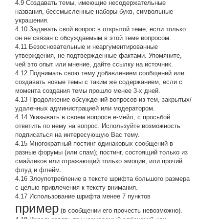
4.9 Создавать темы, имеющие несодержательные
названия, бессмысленные наборы букв, символьные
украшения.
4.10 Задавать свой вопрос в открытой теме, если только
он не связан с обсуждаемым в этой теме вопросом.
4.11 Безосновательные и неаргументированные
утверждения, не подтвержденные фактами. Упомяните,
чей это опыт или мнение, дайте ссылку на источник.
4.12 Поднимать свою тему добавлением сообщений или
создавать новые темы с таким же содержанием, если с
момента создания темы прошло менее 3-х дней.
4.13 Продолжение обсyждений вопросов из тем, закpытых/
удаленных администрацией или модератором.
4.14 Указывать в своем вопросе е-мейл, с просьбой
ответить по нему на вопрос. Используйте возможность
подписаться на интересующую Вас тему.
4.15 Многократный постинг одинаковых сообщений в
разные форумы (или спам); постинг, состоящий только из
смайликов или отражающий только эмоции, или прочий
флуд и флейм.
4.16 Злоупотребление в тексте шрифта большого размера
с целью привлечения к тексту внимания.
4.17 Использование шрифта менее 7 пунктов
пример
(в сообщении его прочесть невозможно).