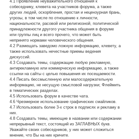
4.1 Проявление неуважительного отношения к
собеседнику, клевета на участников форума, а также
других людей, оскорбления, простая и нецензурная брань,
угрозы, в том числе по отношению к личности,
национальности, расовой или религиозной, политической
принадлежности другого участника общения в форуме
или группы лиц и всего прочего, что может быть
непринято нормами человеческого общения.
4.2 Размещать заведомо ложную информацию, клевету, а
также использовать нечестные приемы ведения
дискуссий.
4.3 Создавать темы, содержащие любую рекламную,
антирекламную или коммерческую информацию, а также
ссылки на сайты с целью повышения их посещаемости.
4.4 Писать бессмысленнyю или малосодеpжательнyю
инфоpмацию, не несущую смысловой нагрузки; Флеймить
в тематических разделах.
4.5 Использовать форум в качестве чата.
4.6 Чрезмерное использование графических смайликов.
4.7 Использовать более 3-х строк в подписях и рекламу в
них.
4.8 Создавать темы, имеющие в названии или содержании
непрерывный текст, состоящий из ЗАГЛАВНЫХ букв.
Уважайте своих собеседников, у них может сложиться
мнение, что Вы на них кричите.