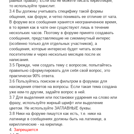
равных правах). Если Вы не можете писать кириллицей,
то используйте транслит.
3.4 Вы должны учитывать специфику такой формы
общения, как форум, и четко понимать ее отличие от чата.
В форуме все сообщения хранятся неограниченное время,
в то время как в чате они существуют лишь в течение
нескольких часов. Поэтому в форуме принято создавать
сообщения, представляющие не сиюминутный интерес
(особенно только для отдельных участников), а
сообщения, которые интересно будет читать всем
посетителям и через несколько месяцев после их
написания.
3.5 Прежде, чем создать тему с вопросом, попытайтесь
правильно сформулировать для себя свой вопрос, это
практически 90% ответа.
3.6 Пользуйтесь поиском и фильтром в форумах для
нахождения ответов на вопросы. Если такая тема создана
уже кем-то другим, задайте вопрос в ней.
3.7 Для выделения или постановки ударения на слово или
фразу, используйте жирный шрифт или выделение
цветом. Не используйте ЗАГЛАВНЫЕ буквы.
3.8 Ники на форуме пишутся как есть, т.е. ники на
латинице в сообщениях должны быть на латинице, а
кириллические - на кирилице.
4.
Запрещается