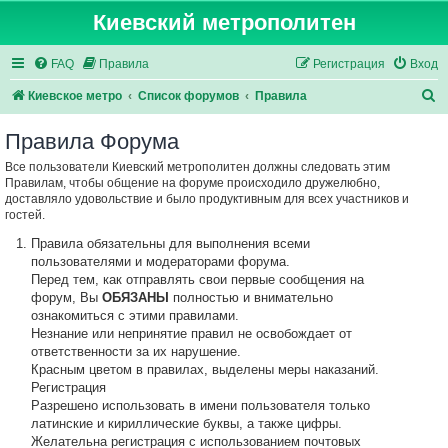
Киевский метрополитен
FAQ
Правила
Регистрация
Вход
П
Киевское метро
Список форумов
Правила
о
Правила Форума
и
Все пользователи Киевский метрополитен должны следовать этим
с
Правилам, чтобы общение на форуме происходило дружелюбно,
к
доставляло удовольствие и было продуктивным для всех участников и
гостей.
Правила обязательны для выполнения всеми
пользователями и модераторами форума.
Перед тем, как отправлять свои первые сообщения на
форум, Вы
ОБЯЗАНЫ
полностью и внимательно
ознакомиться с этими правилами.
Незнание или непринятие правил не освобождает от
ответственности за их нарушение.
Красным цветом в правилах, выделены меры наказаний.
Регистрация
Разрешено использовать в имени пользователя только
латинские и кириллические буквы, а также цифры.
Желательна регистрация с использованием почтовых