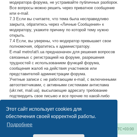
модератора форума, не устраивайте публичных разборок.
Все вопросы можно решить через приватное сообщение
или e-mail.
7.3 Если вы считаете, что тема была несправедливо
закрыта, обратитесь через «Личные Сообщения» к
модератору, укажите причину по которой тему нужно
открыть.
7.4 Если, вы уверены, что модератор превышает свои
полномочия, обратитесь к администратору.
E-mail metro!at!i.ua предназначен для решения вопросов
связанных с регистрацией на форуме, разрешения
трудностей с использованием функций форума,
сообщения жалоб на действия участников или
представителей администрации форума.
Учетные записи с не работающим e-mail, с включенными
автоответчиками, с активными системами антиспама
(ukr.net, mail.ua), высылающие адресату требование
подтвердить свое письмо и все прочие по какой-либо
причине возвращающие нашу подписку обратно, либо
высылающие мусор на адрес администрации, будут
Этот сайт использует cookies для
блокироваться по усмотрению администратора.
#
обеспечения своей корректной работы.
Подробнее
Киевское метро
Список форумов
Часовой пояс:
UTC+03:00