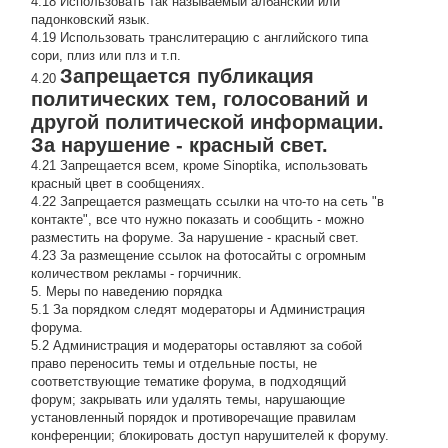
4.18 Использовать так называемый албанский или
падонковский язык.
4.19 Использовать транслитерацию с английского типа
сори, плиз или плз и т.п.
Запрещается публикация
4.20
политических тем, голосований и
другой политической информации.
За нарушение - красный свет.
4.21 Запрещается всем, кроме Sinoptika, использовать
красный цвет в сообщениях.
4.22 Запрещается размещать ссылки на что-то на сеть "в
контакте", все что нужно показать и сообщить - можно
разместить на форуме. За нарушение - красный свет.
4.23 За размещение ссылок на фотосайты с огромным
количеством рекламы - горчичник.
5. Меры по наведению порядка
5.1 За порядком следят модераторы и Администрация
форума.
5.2 Администрация и модераторы оставляют за собой
право переносить темы и отдельные посты, не
соответствующие тематике форума, в подходящий
форум; закрывать или удалять темы, нарушающие
установленный порядок и противоречащие правилам
конференции; блокировать доступ нарушителей к форуму.