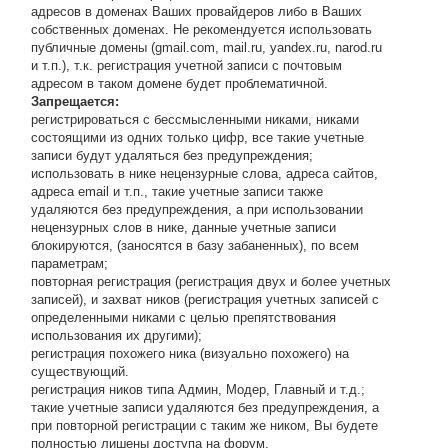
адресов в доменах Ваших провайдеров либо в Ваших
собственных доменах. Не рекомендуется использовать
публичные домены (gmail.com, mail.ru, yandex.ru, narod.ru
и т.п.), т.к. регистрация учетной записи с почтовым
адресом в таком домене будет проблематичной.
Запрещается:
регистрироваться с бессмысленными никами, никами
состоящими из одних только цифр, все такие учетные
записи будут удаляться без предупреждения;
использовать в нике нецензурные слова, адреса сайтов,
адреса email и т.п., такие учетные записи также
удаляются без предупреждения, а при использовании
нецензурных слов в нике, данные учетные записи
блокируются, (заносятся в базу забаненных), по всем
параметрам;
повторная регистрация (регистрация двух и более учетных
записей), и захват ников (регистрация учетных записей с
определенными никами с целью препятствования
использования их другими);
регистрация похожего ника (визуально похожего) на
существующий.
регистрация ников типа Админ, Модер, Главный и т.д.;
такие учетные записи удаляются без предупреждения, а
при повторной регистрации с таким же ником, Вы будете
полностью лишены доступа на форум.