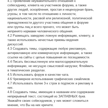
4.1 Проявление неуважительного отношения к
собеседнику, клевета на участников форума, а также
других людей, оскорбления, простая и нецензурная брань,
угрозы, в том числе по отношению к личности,
национальности, расовой или религиозной, политической
принадлежности другого участника общения в форуме
или группы лиц и всего прочего, что может быть
непринято нормами человеческого общения.
4.2 Размещать заведомо ложную информацию, клевету, а
также использовать нечестные приемы ведения
дискуссий.
4.3 Создавать темы, содержащие любую рекламную,
антирекламную или коммерческую информацию, а также
ссылки на сайты с целью повышения их посещаемости.
4.4 Писать бессмысленнyю или малосодеpжательнyю
инфоpмацию, не несущую смысловой нагрузки; Флеймить
в тематических разделах.
4.5 Использовать форум в качестве чата.
4.6 Чрезмерное использование графических смайликов.
4.7 Использовать более 3-х строк в подписях и рекламу в
них.
4.8 Создавать темы, имеющие в названии или содержании
непрерывный текст, состоящий из ЗАГЛАВНЫХ букв.
Уважайте своих собеседников, у них может сложиться
мнение, что Вы на них кричите.