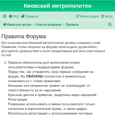
Киевский метрополитен
FAQ
Правила
Регистрация
Вход
П
Киевское метро
Список форумов
Правила
о
Правила Форума
и
Все пользователи Киевский метрополитен должны следовать этим
с
Правилам, чтобы общение на форуме происходило дружелюбно,
к
доставляло удовольствие и было продуктивным для всех участников и
гостей.
Правила обязательны для выполнения всеми
пользователями и модераторами форума.
Перед тем, как отправлять свои первые сообщения на
форум, Вы
ОБЯЗАНЫ
полностью и внимательно
ознакомиться с этими правилами.
Незнание или непринятие правил не освобождает от
ответственности за их нарушение.
Красным цветом в правилах, выделены меры наказаний.
Регистрация
Разрешено использовать в имени пользователя только
латинские и кириллические буквы, а также цифры.
Желательна регистрация с использованием почтовых