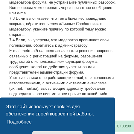
модератора форума, не устраивайте публичных разборок.
Все вопросы можно решить через приватное сообщение
или e-mail.
7.3 Если вы считаете, что тема была несправедливо
закрыта, обратитесь через «Личные Сообщения» к
модератору, укажите причину по которой тему нужно
открыть.
7.4 Если, вы уверены, что модератор превышает свои
полномочия, обратитесь к администратору.
E-mail metro!at!i.ua предназначен для решения вопросов
связанных с регистрацией на форуме, разрешения
трудностей с использованием функций форума,
сообщения жалоб на действия участников или
представителей администрации форума.
Учетные записи с не работающим e-mail, с включенными
автоответчиками, с активными системами антиспама
(ukr.net, mail.ua), высылающие адресату требование
подтвердить свое письмо и все прочие по какой-либо
причине возвращающие нашу подписку обратно, либо
высылающие мусор на адрес администрации, будут
Этот сайт использует cookies для
блокироваться по усмотрению администратора.
#
обеспечения своей корректной работы.
Подробнее
Киевское метро
Список форумов
Часовой пояс:
UTC+03:00