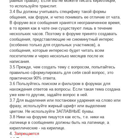
равных правах). Если Вы не можете писать кириллицей,
то используйте транслит.
3.4 Вы должны учитывать специфику такой формы
общения, как форум, и четко понимать ее отличие от чата.
В форуме все сообщения хранятся неограниченное время,
в то время как в чате они существуют лишь в течение
нескольких часов. Поэтому в форуме принято создавать
сообщения, представляющие не сиюминутный интерес
(особенно только для отдельных участников), а
сообщения, которые интересно будет читать всем
посетителям и через несколько месяцев после их
написания.
3.5 Прежде, чем создать тему с вопросом, попытайтесь
правильно сформулировать для себя свой вопрос, это
практически 90% ответа.
3.6 Пользуйтесь поиском и фильтром в форумах для
нахождения ответов на вопросы. Если такая тема создана
уже кем-то другим, задайте вопрос в ней.
3.7 Для выделения или постановки ударения на слово или
фразу, используйте жирный шрифт или выделение
цветом. Не используйте ЗАГЛАВНЫЕ буквы.
3.8 Ники на форуме пишутся как есть, т.е. ники на
латинице в сообщениях должны быть на латинице, а
кириллические - на кирилице.
4.
Запрещается