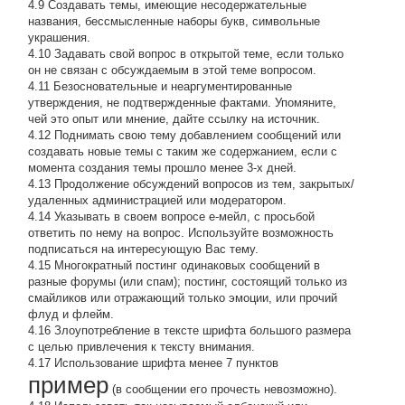
4.9 Создавать темы, имеющие несодержательные
названия, бессмысленные наборы букв, символьные
украшения.
4.10 Задавать свой вопрос в открытой теме, если только
он не связан с обсуждаемым в этой теме вопросом.
4.11 Безосновательные и неаргументированные
утверждения, не подтвержденные фактами. Упомяните,
чей это опыт или мнение, дайте ссылку на источник.
4.12 Поднимать свою тему добавлением сообщений или
создавать новые темы с таким же содержанием, если с
момента создания темы прошло менее 3-х дней.
4.13 Продолжение обсyждений вопросов из тем, закpытых/
удаленных администрацией или модератором.
4.14 Указывать в своем вопросе е-мейл, с просьбой
ответить по нему на вопрос. Используйте возможность
подписаться на интересующую Вас тему.
4.15 Многократный постинг одинаковых сообщений в
разные форумы (или спам); постинг, состоящий только из
смайликов или отражающий только эмоции, или прочий
флуд и флейм.
4.16 Злоупотребление в тексте шрифта большого размера
с целью привлечения к тексту внимания.
4.17 Использование шрифта менее 7 пунктов
пример
(в сообщении его прочесть невозможно).