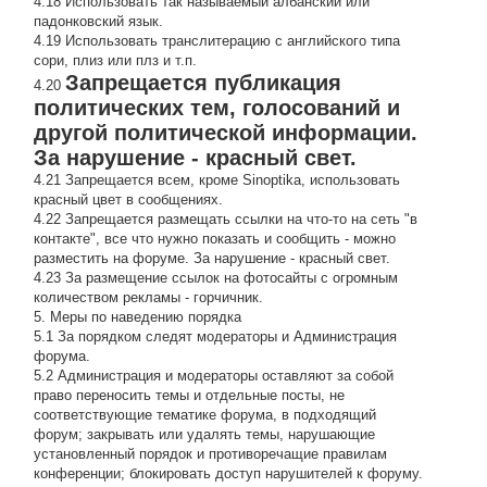
4.18 Использовать так называемый албанский или
падонковский язык.
4.19 Использовать транслитерацию с английского типа
сори, плиз или плз и т.п.
Запрещается публикация
4.20
политических тем, голосований и
другой политической информации.
За нарушение - красный свет.
4.21 Запрещается всем, кроме Sinoptika, использовать
красный цвет в сообщениях.
4.22 Запрещается размещать ссылки на что-то на сеть "в
контакте", все что нужно показать и сообщить - можно
разместить на форуме. За нарушение - красный свет.
4.23 За размещение ссылок на фотосайты с огромным
количеством рекламы - горчичник.
5. Меры по наведению порядка
5.1 За порядком следят модераторы и Администрация
форума.
5.2 Администрация и модераторы оставляют за собой
право переносить темы и отдельные посты, не
соответствующие тематике форума, в подходящий
форум; закрывать или удалять темы, нарушающие
установленный порядок и противоречащие правилам
конференции; блокировать доступ нарушителей к форуму.