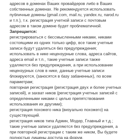
адресов в доменах Ваших провайдеров либо в Ваших
собственных доменах. Не рекомендуется использовать
публичные домены (gmail.com, mail.ru, yandex.ru, narod.ru
и т.п.), т.к. регистрация учетной записи с почтовым
адресом в таком домене будет проблематичной.
Запрещается:
регистрироваться с бессмысленными никами, никами
состоящими из одних только цифр, все такие учетные
записи будут удаляться без предупреждения;
использовать в нике нецензурные слова, адреса сайтов,
адреса email и т.п., такие учетные записи также
удаляются без предупреждения, а при использовании
нецензурных слов в нике, данные учетные записи
блокируются, (заносятся в базу забаненных), по всем
параметрам;
повторная регистрация (регистрация двух и более учетных
записей), и захват ников (регистрация учетных записей с
определенными никами с целью препятствования
использования их другими);
регистрация похожего ника (визуально похожего) на
существующий.
регистрация ников типа Админ, Модер, Главный и т.д.;
такие учетные записи удаляются без предупреждения, а
при повторной регистрации с таким же ником, Вы будете
полностью лишены доступа на форум.