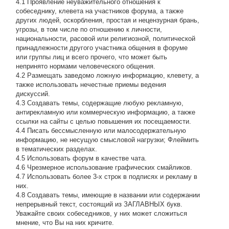
4.1 Проявление неуважительного отношения к
собеседнику, клевета на участников форума, а также
других людей, оскорбления, простая и нецензурная брань,
угрозы, в том числе по отношению к личности,
национальности, расовой или религиозной, политической
принадлежности другого участника общения в форуме
или группы лиц и всего прочего, что может быть
непринято нормами человеческого общения.
4.2 Размещать заведомо ложную информацию, клевету, а
также использовать нечестные приемы ведения
дискуссий.
4.3 Создавать темы, содержащие любую рекламную,
антирекламную или коммерческую информацию, а также
ссылки на сайты с целью повышения их посещаемости.
4.4 Писать бессмысленнyю или малосодеpжательнyю
инфоpмацию, не несущую смысловой нагрузки; Флеймить
в тематических разделах.
4.5 Использовать форум в качестве чата.
4.6 Чрезмерное использование графических смайликов.
4.7 Использовать более 3-х строк в подписях и рекламу в
них.
4.8 Создавать темы, имеющие в названии или содержании
непрерывный текст, состоящий из ЗАГЛАВНЫХ букв.
Уважайте своих собеседников, у них может сложиться
мнение, что Вы на них кричите.