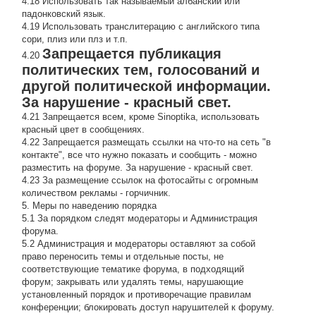
4.18 Использовать так называемый албанский или
падонковский язык.
4.19 Использовать транслитерацию с английского типа
сори, плиз или плз и т.п.
Запрещается публикация
4.20
политических тем, голосований и
другой политической информации.
За нарушение - красный свет.
4.21 Запрещается всем, кроме Sinoptika, использовать
красный цвет в сообщениях.
4.22 Запрещается размещать ссылки на что-то на сеть "в
контакте", все что нужно показать и сообщить - можно
разместить на форуме. За нарушение - красный свет.
4.23 За размещение ссылок на фотосайты с огромным
количеством рекламы - горчичник.
5. Меры по наведению порядка
5.1 За порядком следят модераторы и Администрация
форума.
5.2 Администрация и модераторы оставляют за собой
право переносить темы и отдельные посты, не
соответствующие тематике форума, в подходящий
форум; закрывать или удалять темы, нарушающие
установленный порядок и противоречащие правилам
конференции; блокировать доступ нарушителей к форуму.