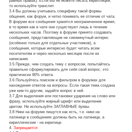
равных правах). Если Вы не можете писать кириллицей,
то используйте транслит.
3.4 Вы должны учитывать специфику такой формы
общения, как форум, и четко понимать ее отличие от чата.
В форуме все сообщения хранятся неограниченное время,
в то время как в чате они существуют лишь в течение
нескольких часов. Поэтому в форуме принято создавать
сообщения, представляющие не сиюминутный интерес
(особенно только для отдельных участников), а
сообщения, которые интересно будет читать всем
посетителям и через несколько месяцев после их
написания.
3.5 Прежде, чем создать тему с вопросом, попытайтесь
правильно сформулировать для себя свой вопрос, это
практически 90% ответа.
3.6 Пользуйтесь поиском и фильтром в форумах для
нахождения ответов на вопросы. Если такая тема создана
уже кем-то другим, задайте вопрос в ней.
3.7 Для выделения или постановки ударения на слово или
фразу, используйте жирный шрифт или выделение
цветом. Не используйте ЗАГЛАВНЫЕ буквы.
3.8 Ники на форуме пишутся как есть, т.е. ники на
латинице в сообщениях должны быть на латинице, а
кириллические - на кирилице.
4.
Запрещается