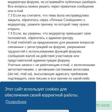
модератора форума, не устраивайте публичных разборок.
Все вопросы можно решить через приватное сообщение
или e-mail.
7.3 Если вы считаете, что тема была несправедливо
закрыта, обратитесь через «Личные Сообщения» к
модератору, укажите причину по которой тему нужно
открыть.
7.4 Если, вы уверены, что модератор превышает свои
полномочия, обратитесь к администратору.
E-mail metro!at!i.ua предназначен для решения вопросов
связанных с регистрацией на форуме, разрешения
трудностей с использованием функций форума,
сообщения жалоб на действия участников или
представителей администрации форума.
Учетные записи с не работающим e-mail, с включенными
автоответчиками, с активными системами антиспама
(ukr.net, mail.ua), высылающие адресату требование
подтвердить свое письмо и все прочие по какой-либо
причине возвращающие нашу подписку обратно, либо
высылающие мусор на адрес администрации, будут
Этот сайт использует cookies для
блокироваться по усмотрению администратора.
#
обеспечения своей корректной работы.
Подробнее
Киевское метро
Список форумов
Часовой пояс:
UTC+03:00