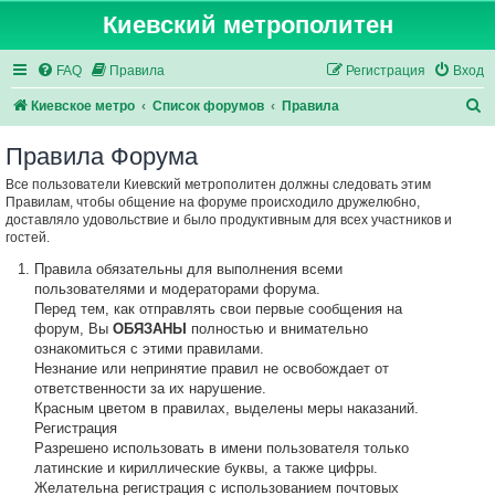
Киевский метрополитен
FAQ
Правила
Регистрация
Вход
П
Киевское метро
Список форумов
Правила
о
Правила Форума
и
Все пользователи Киевский метрополитен должны следовать этим
с
Правилам, чтобы общение на форуме происходило дружелюбно,
к
доставляло удовольствие и было продуктивным для всех участников и
гостей.
Правила обязательны для выполнения всеми
пользователями и модераторами форума.
Перед тем, как отправлять свои первые сообщения на
форум, Вы
ОБЯЗАНЫ
полностью и внимательно
ознакомиться с этими правилами.
Незнание или непринятие правил не освобождает от
ответственности за их нарушение.
Красным цветом в правилах, выделены меры наказаний.
Регистрация
Разрешено использовать в имени пользователя только
латинские и кириллические буквы, а также цифры.
Желательна регистрация с использованием почтовых