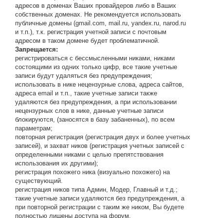
адресов в доменах Ваших провайдеров либо в Ваших
собственных доменах. Не рекомендуется использовать
публичные домены (gmail.com, mail.ru, yandex.ru, narod.ru
и т.п.), т.к. регистрация учетной записи с почтовым
адресом в таком домене будет проблематичной.
Запрещается:
регистрироваться с бессмысленными никами, никами
состоящими из одних только цифр, все такие учетные
записи будут удаляться без предупреждения;
использовать в нике нецензурные слова, адреса сайтов,
адреса email и т.п., такие учетные записи также
удаляются без предупреждения, а при использовании
нецензурных слов в нике, данные учетные записи
блокируются, (заносятся в базу забаненных), по всем
параметрам;
повторная регистрация (регистрация двух и более учетных
записей), и захват ников (регистрация учетных записей с
определенными никами с целью препятствования
использования их другими);
регистрация похожего ника (визуально похожего) на
существующий.
регистрация ников типа Админ, Модер, Главный и т.д.;
такие учетные записи удаляются без предупреждения, а
при повторной регистрации с таким же ником, Вы будете
полностью лишены доступа на форум.