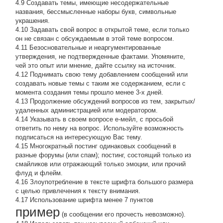
4.9 Создавать темы, имеющие несодержательные
названия, бессмысленные наборы букв, символьные
украшения.
4.10 Задавать свой вопрос в открытой теме, если только
он не связан с обсуждаемым в этой теме вопросом.
4.11 Безосновательные и неаргументированные
утверждения, не подтвержденные фактами. Упомяните,
чей это опыт или мнение, дайте ссылку на источник.
4.12 Поднимать свою тему добавлением сообщений или
создавать новые темы с таким же содержанием, если с
момента создания темы прошло менее 3-х дней.
4.13 Продолжение обсyждений вопросов из тем, закpытых/
удаленных администрацией или модератором.
4.14 Указывать в своем вопросе е-мейл, с просьбой
ответить по нему на вопрос. Используйте возможность
подписаться на интересующую Вас тему.
4.15 Многократный постинг одинаковых сообщений в
разные форумы (или спам); постинг, состоящий только из
смайликов или отражающий только эмоции, или прочий
флуд и флейм.
4.16 Злоупотребление в тексте шрифта большого размера
с целью привлечения к тексту внимания.
4.17 Использование шрифта менее 7 пунктов
пример
(в сообщении его прочесть невозможно).