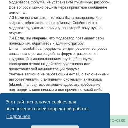
модератора форума, не устраивайте публичных разборок.
Все вопросы можно решить через приватное сообщение
или e-mail.
7.3 Если вы считаете, что тема была несправедливо
закрыта, обратитесь через «Личные Сообщения» к
модератору, укажите причину по которой тему нужно
открыть.
7.4 Если, вы уверены, что модератор превышает свои
полномочия, обратитесь к администратору.
E-mail metro!at!i.ua предназначен для решения вопросов
связанных с регистрацией на форуме, разрешения
трудностей с использованием функций форума,
сообщения жалоб на действия участников или
представителей администрации форума.
Учетные записи с не работающим e-mail, с включенными
автоответчиками, с активными системами антиспама
(ukr.net, mail.ua), высылающие адресату требование
подтвердить свое письмо и все прочие по какой-либо
причине возвращающие нашу подписку обратно, либо
высылающие мусор на адрес администрации, будут
Этот сайт использует cookies для
блокироваться по усмотрению администратора.
#
обеспечения своей корректной работы.
Подробнее
Киевское метро
Список форумов
Часовой пояс:
UTC+03:00