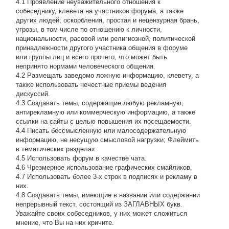
4.1 Проявление неуважительного отношения к
собеседнику, клевета на участников форума, а также
других людей, оскорбления, простая и нецензурная брань,
угрозы, в том числе по отношению к личности,
национальности, расовой или религиозной, политической
принадлежности другого участника общения в форуме
или группы лиц и всего прочего, что может быть
непринято нормами человеческого общения.
4.2 Размещать заведомо ложную информацию, клевету, а
также использовать нечестные приемы ведения
дискуссий.
4.3 Создавать темы, содержащие любую рекламную,
антирекламную или коммерческую информацию, а также
ссылки на сайты с целью повышения их посещаемости.
4.4 Писать бессмысленнyю или малосодеpжательнyю
инфоpмацию, не несущую смысловой нагрузки; Флеймить
в тематических разделах.
4.5 Использовать форум в качестве чата.
4.6 Чрезмерное использование графических смайликов.
4.7 Использовать более 3-х строк в подписях и рекламу в
них.
4.8 Создавать темы, имеющие в названии или содержании
непрерывный текст, состоящий из ЗАГЛАВНЫХ букв.
Уважайте своих собеседников, у них может сложиться
мнение, что Вы на них кричите.