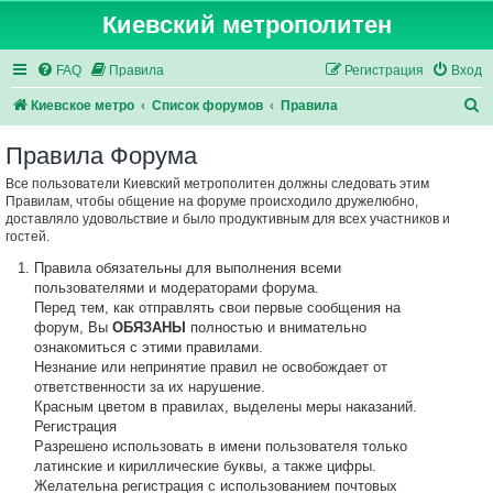
Киевский метрополитен
FAQ
Правила
Регистрация
Вход
П
Киевское метро
Список форумов
Правила
о
Правила Форума
и
Все пользователи Киевский метрополитен должны следовать этим
с
Правилам, чтобы общение на форуме происходило дружелюбно,
к
доставляло удовольствие и было продуктивным для всех участников и
гостей.
Правила обязательны для выполнения всеми
пользователями и модераторами форума.
Перед тем, как отправлять свои первые сообщения на
форум, Вы
ОБЯЗАНЫ
полностью и внимательно
ознакомиться с этими правилами.
Незнание или непринятие правил не освобождает от
ответственности за их нарушение.
Красным цветом в правилах, выделены меры наказаний.
Регистрация
Разрешено использовать в имени пользователя только
латинские и кириллические буквы, а также цифры.
Желательна регистрация с использованием почтовых