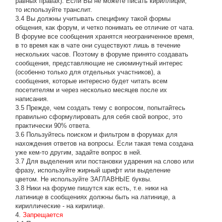
равных правах). Если Вы не можете писать кириллицей,
то используйте транслит.
3.4 Вы должны учитывать специфику такой формы
общения, как форум, и четко понимать ее отличие от чата.
В форуме все сообщения хранятся неограниченное время,
в то время как в чате они существуют лишь в течение
нескольких часов. Поэтому в форуме принято создавать
сообщения, представляющие не сиюминутный интерес
(особенно только для отдельных участников), а
сообщения, которые интересно будет читать всем
посетителям и через несколько месяцев после их
написания.
3.5 Прежде, чем создать тему с вопросом, попытайтесь
правильно сформулировать для себя свой вопрос, это
практически 90% ответа.
3.6 Пользуйтесь поиском и фильтром в форумах для
нахождения ответов на вопросы. Если такая тема создана
уже кем-то другим, задайте вопрос в ней.
3.7 Для выделения или постановки ударения на слово или
фразу, используйте жирный шрифт или выделение
цветом. Не используйте ЗАГЛАВНЫЕ буквы.
3.8 Ники на форуме пишутся как есть, т.е. ники на
латинице в сообщениях должны быть на латинице, а
кириллические - на кирилице.
4.
Запрещается