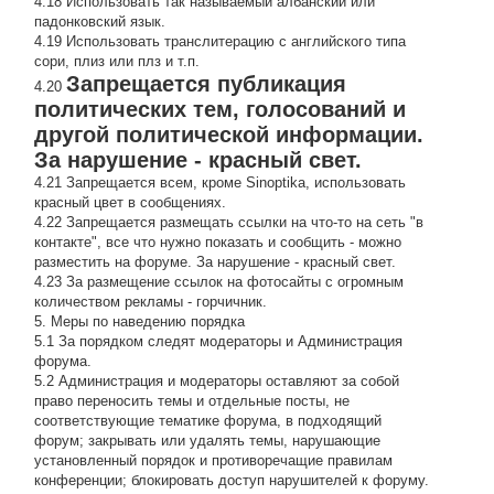
4.18 Использовать так называемый албанский или
падонковский язык.
4.19 Использовать транслитерацию с английского типа
сори, плиз или плз и т.п.
Запрещается публикация
4.20
политических тем, голосований и
другой политической информации.
За нарушение - красный свет.
4.21 Запрещается всем, кроме Sinoptika, использовать
красный цвет в сообщениях.
4.22 Запрещается размещать ссылки на что-то на сеть "в
контакте", все что нужно показать и сообщить - можно
разместить на форуме. За нарушение - красный свет.
4.23 За размещение ссылок на фотосайты с огромным
количеством рекламы - горчичник.
5. Меры по наведению порядка
5.1 За порядком следят модераторы и Администрация
форума.
5.2 Администрация и модераторы оставляют за собой
право переносить темы и отдельные посты, не
соответствующие тематике форума, в подходящий
форум; закрывать или удалять темы, нарушающие
установленный порядок и противоречащие правилам
конференции; блокировать доступ нарушителей к форуму.