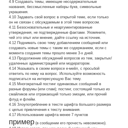
4.9 Создавать темы, имеющие несодержательные
названия, бессмысленные наборы букв, символьные
украшения.
4.10 Задавать свой вопрос в открытой теме, если только
он не связан с обсуждаемым в этой теме вопросом.
4.11 Безосновательные и неаргументированные
утверждения, не подтвержденные фактами. Упомяните,
чей это опыт или мнение, дайте ссылку на источник.
4.12 Поднимать свою тему добавлением сообщений или
создавать новые темы с таким же содержанием, если с
момента создания темы прошло менее 3-х дней.
4.13 Продолжение обсyждений вопросов из тем, закpытых/
удаленных администрацией или модератором.
4.14 Указывать в своем вопросе е-мейл, с просьбой
ответить по нему на вопрос. Используйте возможность
подписаться на интересующую Вас тему.
4.15 Многократный постинг одинаковых сообщений в
разные форумы (или спам); постинг, состоящий только из
смайликов или отражающий только эмоции, или прочий
флуд и флейм.
4.16 Злоупотребление в тексте шрифта большого размера
с целью привлечения к тексту внимания.
4.17 Использование шрифта менее 7 пунктов
пример
(в сообщении его прочесть невозможно).