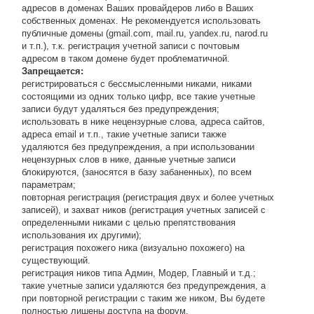
адресов в доменах Ваших провайдеров либо в Ваших
собственных доменах. Не рекомендуется использовать
публичные домены (gmail.com, mail.ru, yandex.ru, narod.ru
и т.п.), т.к. регистрация учетной записи с почтовым
адресом в таком домене будет проблематичной.
Запрещается:
регистрироваться с бессмысленными никами, никами
состоящими из одних только цифр, все такие учетные
записи будут удаляться без предупреждения;
использовать в нике нецензурные слова, адреса сайтов,
адреса email и т.п., такие учетные записи также
удаляются без предупреждения, а при использовании
нецензурных слов в нике, данные учетные записи
блокируются, (заносятся в базу забаненных), по всем
параметрам;
повторная регистрация (регистрация двух и более учетных
записей), и захват ников (регистрация учетных записей с
определенными никами с целью препятствования
использования их другими);
регистрация похожего ника (визуально похожего) на
существующий.
регистрация ников типа Админ, Модер, Главный и т.д.;
такие учетные записи удаляются без предупреждения, а
при повторной регистрации с таким же ником, Вы будете
полностью лишены доступа на форум.