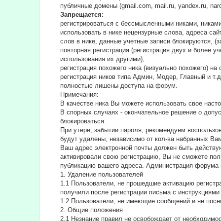
публичные домены (gmail.com, mail.ru, yandex.ru, na
Запрещается:
регистрироваться с бессмысленными никами, никами
использовать в нике нецензурные слова, адреса сайт
слов в нике, данные учетные записи блокируются, (з
повторная регистрация (регистрация двух и более у
использования их другими);
регистрация похожего ника (визуально похожего) н
регистрация ников типа Админ, Модер, Главный и т.
полностью лишены доступа на форум.
Примечания:
В качестве ника Вы можете использовать свое насто
В спорных случаях - окончательное решение о допу
блокироваться.
При утере, забытии пароля, рекомендуем воспользо
будут удалены, независимо от кол-ва набранных Ва
Ваш адрес электронной почты должен быть действую
активировали свою регистрацию, Вы не сможете пол
публикацию вашего адреса. Администрация форума 
1. Удаление пользователей
1.1 Пользователи, не прошедшие активацию регистра
получили после регистрации письма с инструкциями 
1.2 Пользователи, не имеющие сообщений и не посе
2. Общие положения
2.1 Hезнание правил не освобождает от необходимо