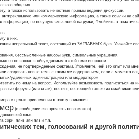
ческого общения.
ту, а также использовать нечестные приемы ведения дискуссий.
 антирекламную или коммерческую информацию, а также ссылки на са
 инфоpмацию, не несущую смысловой нагрузки; Флеймить в тематичес
ов.
аму в них.
жании непрерывный текст, состоящий из ЗАГЛАВНЫХ букв. Уважайте сво
звания, бессмысленные наборы букв, символьные украшения.
олько он не связан с обсуждаемым в этой теме вопросом.
рждения, не подтвержденные фактами. Упомяните, чей это опыт или мнен
ли создавать новые темы с таким же содержанием, если с момента соз
кpытых/удаленных администрацией или модератором.
 ответить по нему на вопрос. Используйте возможность подписаться на 
 разные форумы (или спам); постинг, состоящий только из смайликов и
змера с целью привлечения к тексту внимания.
мер
(в сообщении его прочесть невозможно).
адонковский язык.
 сори, плиз или плз и т.п.
итических тем, голосований и другой полит