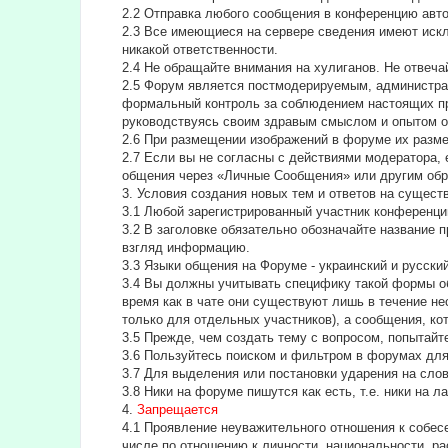
2.2 Отправка любого сообщения в конференцию авт
2.3 Все имеющиеся на сервере сведения имеют искл
никакой ответственности.
2.4 Не обращайте внимания на хулиганов. Не отвеч
2.5 Форум является постмодерируемым, администра
формальный контроль за соблюдением настоящих пра
руководствуясь своим здравым смыслом и опытом о
2.6 При размещении изображений в форуме их разм
2.7 Если вы не согласны с действиями модератора, 
общения через «Личные Сообщения» или другим обр
3. Условия создания новых тем и ответов на сущес
3.1 Любой зарегистрированный участник конференци
3.2 В заголовке обязательно обозначайте название 
взгляд информацию.
3.3 Языки общения на Форуме - украинский и русский
3.4 Вы должны учитывать специфику такой формы об
время как в чате они существуют лишь в течение н
только для отдельных участников), а сообщения, ко
3.5 Прежде, чем создать тему с вопросом, попытайт
3.6 Пользуйтесь поиском и фильтром в форумах для 
3.7 Для выделения или постановки ударения на сл
3.8 Ники на форуме пишутся как есть, т.е. ники на 
4.
Запрещается
4.1 Проявление неуважительного отношения к собесе
числе по отношению к личности, национальности, ра