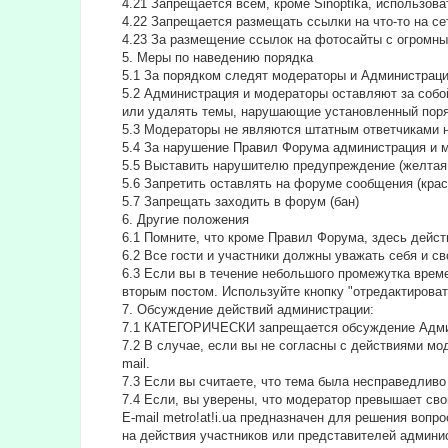
4.21 Запрещается всем, кроме Sinoptika, использов
4.22 Запрещается размещать ссылки на что-то на сет
4.23 За размещение ссылок на фотосайты с огромны
5. Меры по наведению порядка
5.1 За порядком следят модераторы и Администрац
5.2 Администрация и модераторы оставляют за собо
или удалять темы, нарушающие установленный поря
5.3 Модераторы не являются штатным ответчиками н
5.4 За нарушение Правил Форума администрация и 
5.5 Выставить нарушителю предупреждение (желтая 
5.6 Запретить оставлять на форуме сообщения (крас
5.7 Запрещать заходить в форум (бан)
6. Другие положения
6.1 Помните, что кроме Правил Форума, здесь дейс
6.2 Все гости и участники должны уважать себя и с
6.3 Если вы в течение небольшого промежутка времен
вторым постом. Используйте кнопку "отредактировать
7. Обсуждение действий администрации:
7.1 КАТЕГОРИЧЕСКИ запрещается обсуждение Адми
7.2 В случае, если вы не согласны с действиями м
mail.
7.3 Если вы считаете, что тема была несправедливо
7.4 Если, вы уверены, что модератор превышает сво
E-mail metro!at!i.ua предназначен для решения во
на действия участников или представителей админи