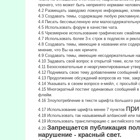
прочего, что может быть непринято нормами челове
4.2 Размещать заведомо ложную информацию, клеве
4.3 Создавать темы, содержащие любую рекламную,
4.4 Писать бессмысленнyю или малосодеpжательнyю
4.5 Использовать форум в качестве чата.
4.6 Чрезмерное использование графических смайлик
4.7 Использовать более 3-х строк в подписях и рекл
4.8 Создавать темы, имеющие в названии или содер
мнение, что Вы на них кричите.
4.9 Создавать темы, имеющие несодержательные на
4.10 Задавать свой вопрос в открытой теме, если т
4.11 Безосновательные и неаргументированные утве
4.12 Поднимать свою тему добавлением сообщений и
4.13 Продолжение обсyждений вопросов из тем, за
4.14 Указывать в своем вопросе е-мейл, с просьбой
4.15 Многократный постинг одинаковых сообщений в
флейм.
4.16 Злоупотребление в тексте шрифта большого ра
при
4.17 Использование шрифта менее 7 пунктов
4.18 Использовать так называемый албанский или п
4.19 Использовать транслитерацию с английского типа
Запрещается публикация пол
4.20
нарушение - красный свет.