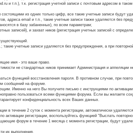
rod.ru и т.п.), т.к. регистрация учетной записи с почтовым адресом в так
 состоящими из одних только цифр, все такие учетные записи будут уд
ов, адреса email и т.п., такие учетные записи также удаляются без пр
аносятся в базу забаненных), по всем параметрам;
четных записей), и захват ников (регистрация учетных записей с опреде
а существующий.
д.; такие учетные записи удаляются без предупреждения, а при повторно
ящее имя - это ваше право.
стимости не стандартных ников принимает Администрация и аппеляции 
ваться функцией восстановления пароля. В противном случае, при повто
ми сообщений на форуме.
щим. Именно на него Вы получите письмо с инструкциями по активации 
ноправно пользоваться всеми функциями форума. Если вы желаете сохр
гарантирует конфиденциальность всех Ваших данных.
ции в течение 2 суток с момента регистрации, автоматически удаляются
по активации регистрации, воспользуйтесь функцией "Выслать повторно
щающие форум в течение 1 месяца с момента регистрации, будут удале
сти их выполнения.