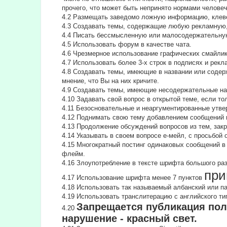
прочего, что может быть непринято нормами челове
4.2 Размещать заведомо ложную информацию, клеве
4.3 Создавать темы, содержащие любую рекламную,
4.4 Писать бессмысленнyю или малосодеpжательнyю
4.5 Использовать форум в качестве чата.
4.6 Чрезмерное использование графических смайлик
4.7 Использовать более 3-х строк в подписях и рекл
4.8 Создавать темы, имеющие в названии или содер
мнение, что Вы на них кричите.
4.9 Создавать темы, имеющие несодержательные на
4.10 Задавать свой вопрос в открытой теме, если т
4.11 Безосновательные и неаргументированные утве
4.12 Поднимать свою тему добавлением сообщений и
4.13 Продолжение обсyждений вопросов из тем, за
4.14 Указывать в своем вопросе е-мейл, с просьбой
4.15 Многократный постинг одинаковых сообщений в
флейм.
4.16 Злоупотребление в тексте шрифта большого ра
при
4.17 Использование шрифта менее 7 пунктов
4.18 Использовать так называемый албанский или п
4.19 Использовать транслитерацию с английского типа
Запрещается публикация пол
4.20
нарушение - красный свет.