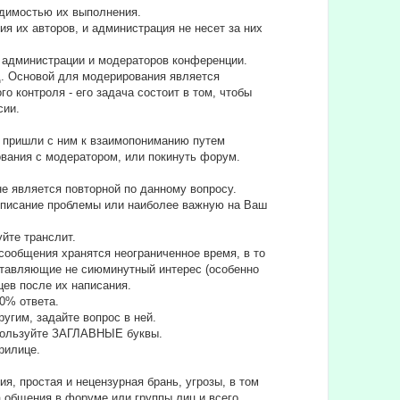
одимостью их выполнения.
 их авторов, и администрация не несет за них
а администрации и модераторов конференции.
д. Основой для модерирования является
 контроля - его задача состоит в том, чтобы
сии.
не пришли с ним к взаимопониманию путем
вания с модератором, или покинуть форум.
е является повторной по данному вопросу.
е описание проблемы или наиболее важную на Ваш
уйте транслит.
сообщения хранятся неограниченное время, в то
дставляющие не сиюминутный интерес (особенно
цев после их написания.
90% ответа.
угим, задайте вопрос в ней.
спользуйте ЗАГЛАВНЫЕ буквы.
ирилице.
я, простая и нецензурная брань, угрозы, в том
а общения в форуме или группы лиц и всего