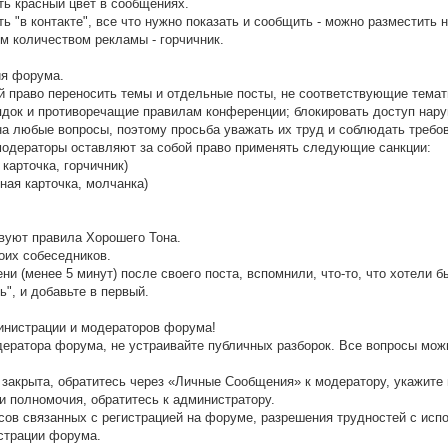
ать красный цвет в сообщениях.
ь "в контакте", все что нужно показать и сообщить - можно разместить 
м количеством рекламы - горчичник.
ия форума.
й право переносить темы и отдельные посты, не соответствующие тема
док и противоречащие правилам конференции; блокировать доступ нар
а любые вопросы, поэтому просьба уважать их труд и соблюдать требо
модераторы оставляют за собой право применять следующие санкции:
карточка, горчичник)
ная карточка, молчанка)
твуют правила Хорошего Тона.
воих собеседников.
и (менее 5 минут) после своего поста, вспомнили, что-то, что хотели 
", и добавьте в первый.
нистрации и модераторов форума!
одератора форума, не устраивайте публичных разборок. Все вопросы мож
 закрыта, обратитесь через «Личные Сообщения» к модератору, укажите 
и полномочия, обратитесь к администратору.
просов связанных с регистрацией на форуме, разрешения трудностей с и
страции форума.