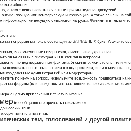
ческого общения.
ту, а также использовать нечестные приемы ведения дискуссий.
 антирекламную или коммерческую информацию, а также ссылки на са
 инфоpмацию, не несущую смысловой нагрузки; Флеймить в тематичес
ов.
аму в них.
жании непрерывный текст, состоящий из ЗАГЛАВНЫХ букв. Уважайте сво
звания, бессмысленные наборы букв, символьные украшения.
олько он не связан с обсуждаемым в этой теме вопросом.
рждения, не подтвержденные фактами. Упомяните, чей это опыт или мнен
ли создавать новые темы с таким же содержанием, если с момента соз
кpытых/удаленных администрацией или модератором.
 ответить по нему на вопрос. Используйте возможность подписаться на 
 разные форумы (или спам); постинг, состоящий только из смайликов и
змера с целью привлечения к тексту внимания.
мер
(в сообщении его прочесть невозможно).
адонковский язык.
 сори, плиз или плз и т.п.
итических тем, голосований и другой полит