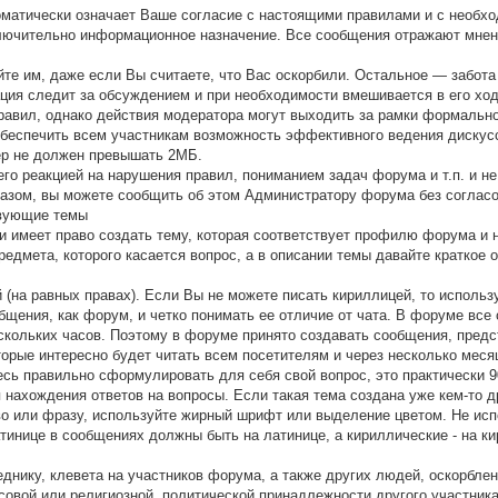
оматически означает Ваше согласие с настоящими правилами и с необх
ючительно информационное назначение. Все сообщения отражают мнения
айте им, даже если Вы считаете, что Вас оскорбили. Остальное — забот
ция следит за обсуждением и при необходимости вмешивается в его хо
вил, однако действия модератора могут выходить за рамки формального
беспечить всем участникам возможность эффективного ведения дискус
ер не должен превышать 2МБ.
его реакцией на нарушения правил, пониманием задач форума и т.п. и 
азом, вы можете сообщить об этом Администратору форума без согласо
твующие темы
и имеет право создать тему, которая соответствует профилю форума и н
предмета, которого касается вопрос, а в описании темы давайте кратко
 (на равных правах). Если Вы не можете писать кириллицей, то использ
щения, как форум, и четко понимать ее отличие от чата. В форуме все 
ескольких часов. Поэтому в форуме принято создавать сообщения, пре
торые интересно будет читать всем посетителям и через несколько меся
есь правильно сформулировать для себя свой вопрос, это практически 
нахождения ответов на вопросы. Если такая тема создана уже кем-то др
ово или фразу, используйте жирный шрифт или выделение цветом. Не и
латинице в сообщениях должны быть на латинице, а кириллические - на к
днику, клевета на участников форума, а также других людей, оскорблени
совой или религиозной, политической принадлежности другого участник