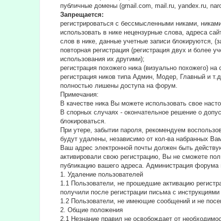
публичные домены (gmail.com, mail.ru, yandex.ru, na
Запрещается:
регистрироваться с бессмысленными никами, никами
использовать в нике нецензурные слова, адреса сайт
слов в нике, данные учетные записи блокируются, (з
повторная регистрация (регистрация двух и более у
использования их другими);
регистрация похожего ника (визуально похожего) н
регистрация ников типа Админ, Модер, Главный и т.
полностью лишены доступа на форум.
Примечания:
В качестве ника Вы можете использовать свое насто
В спорных случаях - окончательное решение о допу
блокироваться.
При утере, забытии пароля, рекомендуем воспользо
будут удалены, независимо от кол-ва набранных Ва
Ваш адрес электронной почты должен быть действую
активировали свою регистрацию, Вы не сможете пол
публикацию вашего адреса. Администрация форума 
1. Удаление пользователей
1.1 Пользователи, не прошедшие активацию регистра
получили после регистрации письма с инструкциями 
1.2 Пользователи, не имеющие сообщений и не посе
2. Общие положения
2.1 Hезнание правил не освобождает от необходимо