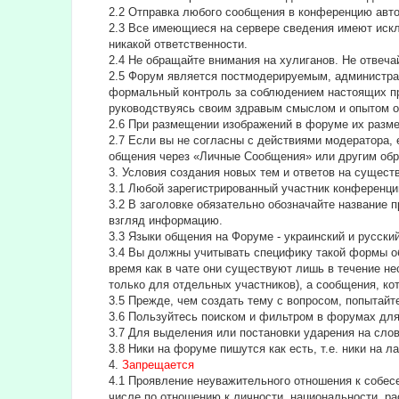
2.2 Отправка любого сообщения в конференцию авт
2.3 Все имеющиеся на сервере сведения имеют искл
никакой ответственности.
2.4 Не обращайте внимания на хулиганов. Не отвеч
2.5 Форум является постмодерируемым, администра
формальный контроль за соблюдением настоящих пра
руководствуясь своим здравым смыслом и опытом о
2.6 При размещении изображений в форуме их разм
2.7 Если вы не согласны с действиями модератора, 
общения через «Личные Сообщения» или другим обр
3. Условия создания новых тем и ответов на сущес
3.1 Любой зарегистрированный участник конференци
3.2 В заголовке обязательно обозначайте название 
взгляд информацию.
3.3 Языки общения на Форуме - украинский и русский
3.4 Вы должны учитывать специфику такой формы об
время как в чате они существуют лишь в течение н
только для отдельных участников), а сообщения, ко
3.5 Прежде, чем создать тему с вопросом, попытайт
3.6 Пользуйтесь поиском и фильтром в форумах для 
3.7 Для выделения или постановки ударения на сл
3.8 Ники на форуме пишутся как есть, т.е. ники на 
4.
Запрещается
4.1 Проявление неуважительного отношения к собесе
числе по отношению к личности, национальности, ра