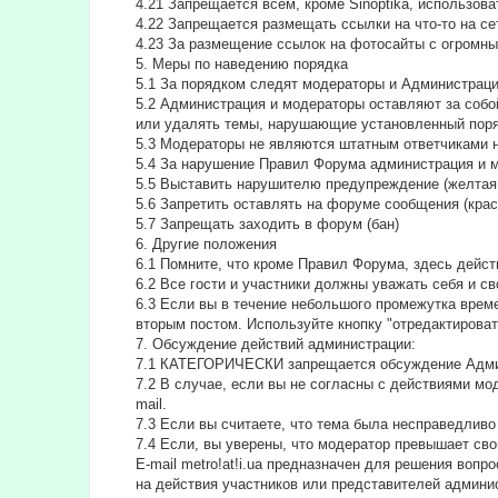
4.21 Запрещается всем, кроме Sinoptika, использов
4.22 Запрещается размещать ссылки на что-то на сет
4.23 За размещение ссылок на фотосайты с огромны
5. Меры по наведению порядка
5.1 За порядком следят модераторы и Администрац
5.2 Администрация и модераторы оставляют за собо
или удалять темы, нарушающие установленный поря
5.3 Модераторы не являются штатным ответчиками н
5.4 За нарушение Правил Форума администрация и 
5.5 Выставить нарушителю предупреждение (желтая 
5.6 Запретить оставлять на форуме сообщения (крас
5.7 Запрещать заходить в форум (бан)
6. Другие положения
6.1 Помните, что кроме Правил Форума, здесь дейс
6.2 Все гости и участники должны уважать себя и с
6.3 Если вы в течение небольшого промежутка времен
вторым постом. Используйте кнопку "отредактировать
7. Обсуждение действий администрации:
7.1 КАТЕГОРИЧЕСКИ запрещается обсуждение Адми
7.2 В случае, если вы не согласны с действиями м
mail.
7.3 Если вы считаете, что тема была несправедливо
7.4 Если, вы уверены, что модератор превышает сво
E-mail metro!at!i.ua предназначен для решения во
на действия участников или представителей админи