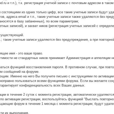
rod.ru и т.п.), т.к. регистрация учетной записи с почтовым адресом в так
 состоящими из одних только цифр, все такие учетные записи будут уд
ов, адреса email и т.п., такие учетные записи также удаляются без пр
аносятся в базу забаненных), по всем параметрам;
четных записей), и захват ников (регистрация учетных записей с опреде
а существующий.
д.; такие учетные записи удаляются без предупреждения, а при повторно
ящее имя - это ваше право.
стимости не стандартных ников принимает Администрация и аппеляции 
ваться функцией восстановления пароля. В противном случае, при повто
ми сообщений на форуме.
щим. Именно на него Вы получите письмо с инструкциями по активации 
ноправно пользоваться всеми функциями форума. Если вы желаете сохр
гарантирует конфиденциальность всех Ваших данных.
ции в течение 2 суток с момента регистрации, автоматически удаляются
по активации регистрации, воспользуйтесь функцией "Выслать повторно
щающие форум в течение 1 месяца с момента регистрации, будут удале
сти их выполнения.