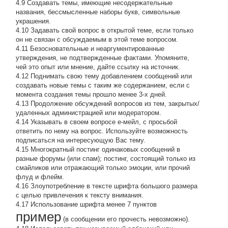
4.9 Создавать темы, имеющие несодержательные
названия, бессмысленные наборы букв, символьные
украшения.
4.10 Задавать свой вопрос в открытой теме, если только
он не связан с обсуждаемым в этой теме вопросом.
4.11 Безосновательные и неаргументированные
утверждения, не подтвержденные фактами. Упомяните,
чей это опыт или мнение, дайте ссылку на источник.
4.12 Поднимать свою тему добавлением сообщений или
создавать новые темы с таким же содержанием, если с
момента создания темы прошло менее 3-х дней.
4.13 Продолжение обсyждений вопросов из тем, закpытых/
удаленных администрацией или модератором.
4.14 Указывать в своем вопросе е-мейл, с просьбой
ответить по нему на вопрос. Используйте возможность
подписаться на интересующую Вас тему.
4.15 Многократный постинг одинаковых сообщений в
разные форумы (или спам); постинг, состоящий только из
смайликов или отражающий только эмоции, или прочий
флуд и флейм.
4.16 Злоупотребление в тексте шрифта большого размера
с целью привлечения к тексту внимания.
4.17 Использование шрифта менее 7 пунктов
пример
(в сообщении его прочесть невозможно).