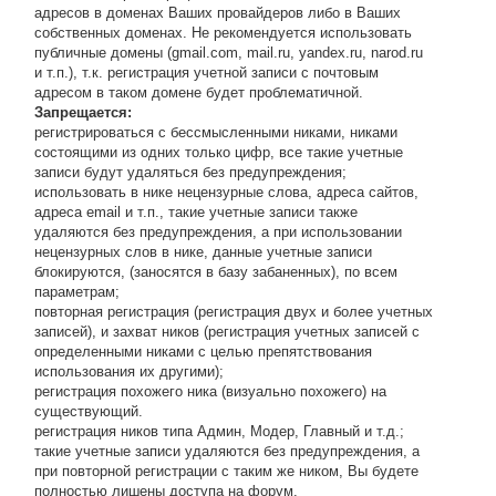
адресов в доменах Ваших провайдеров либо в Ваших
собственных доменах. Не рекомендуется использовать
публичные домены (gmail.com, mail.ru, yandex.ru, narod.ru
и т.п.), т.к. регистрация учетной записи с почтовым
адресом в таком домене будет проблематичной.
Запрещается:
регистрироваться с бессмысленными никами, никами
состоящими из одних только цифр, все такие учетные
записи будут удаляться без предупреждения;
использовать в нике нецензурные слова, адреса сайтов,
адреса email и т.п., такие учетные записи также
удаляются без предупреждения, а при использовании
нецензурных слов в нике, данные учетные записи
блокируются, (заносятся в базу забаненных), по всем
параметрам;
повторная регистрация (регистрация двух и более учетных
записей), и захват ников (регистрация учетных записей с
определенными никами с целью препятствования
использования их другими);
регистрация похожего ника (визуально похожего) на
существующий.
регистрация ников типа Админ, Модер, Главный и т.д.;
такие учетные записи удаляются без предупреждения, а
при повторной регистрации с таким же ником, Вы будете
полностью лишены доступа на форум.