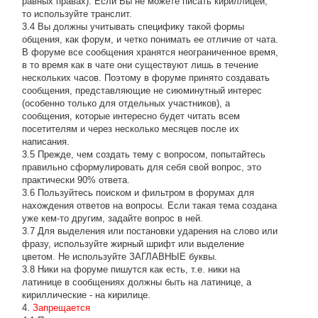
равных правах). Если Вы не можете писать кириллицей,
то используйте транслит.
3.4 Вы должны учитывать специфику такой формы
общения, как форум, и четко понимать ее отличие от чата.
В форуме все сообщения хранятся неограниченное время,
в то время как в чате они существуют лишь в течение
нескольких часов. Поэтому в форуме принято создавать
сообщения, представляющие не сиюминутный интерес
(особенно только для отдельных участников), а
сообщения, которые интересно будет читать всем
посетителям и через несколько месяцев после их
написания.
3.5 Прежде, чем создать тему с вопросом, попытайтесь
правильно сформулировать для себя свой вопрос, это
практически 90% ответа.
3.6 Пользуйтесь поиском и фильтром в форумах для
нахождения ответов на вопросы. Если такая тема создана
уже кем-то другим, задайте вопрос в ней.
3.7 Для выделения или постановки ударения на слово или
фразу, используйте жирный шрифт или выделение
цветом. Не используйте ЗАГЛАВНЫЕ буквы.
3.8 Ники на форуме пишутся как есть, т.е. ники на
латинице в сообщениях должны быть на латинице, а
кириллические - на кирилице.
4.
Запрещается