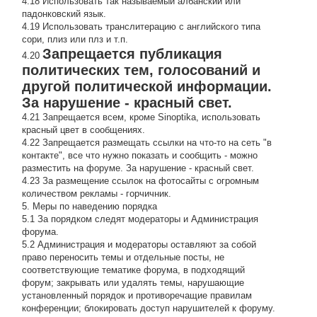
4.18 Использовать так называемый албанский или
падонковский язык.
4.19 Использовать транслитерацию с английского типа
сори, плиз или плз и т.п.
Запрещается публикация
4.20
политических тем, голосований и
другой политической информации.
За нарушение - красный свет.
4.21 Запрещается всем, кроме Sinoptika, использовать
красный цвет в сообщениях.
4.22 Запрещается размещать ссылки на что-то на сеть "в
контакте", все что нужно показать и сообщить - можно
разместить на форуме. За нарушение - красный свет.
4.23 За размещение ссылок на фотосайты с огромным
количеством рекламы - горчичник.
5. Меры по наведению порядка
5.1 За порядком следят модераторы и Администрация
форума.
5.2 Администрация и модераторы оставляют за собой
право переносить темы и отдельные посты, не
соответствующие тематике форума, в подходящий
форум; закрывать или удалять темы, нарушающие
установленный порядок и противоречащие правилам
конференции; блокировать доступ нарушителей к форуму.