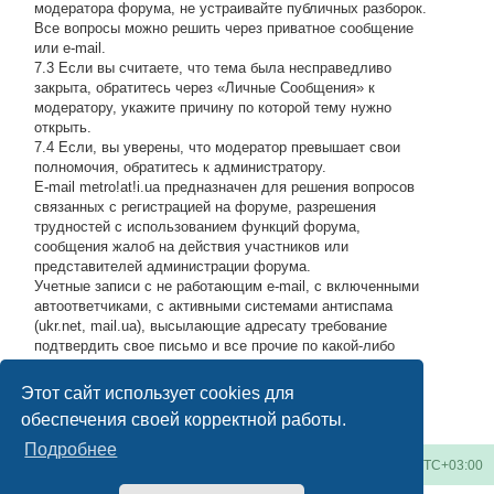
модератора форума, не устраивайте публичных разборок.
Все вопросы можно решить через приватное сообщение
или e-mail.
7.3 Если вы считаете, что тема была несправедливо
закрыта, обратитесь через «Личные Сообщения» к
модератору, укажите причину по которой тему нужно
открыть.
7.4 Если, вы уверены, что модератор превышает свои
полномочия, обратитесь к администратору.
E-mail metro!at!i.ua предназначен для решения вопросов
связанных с регистрацией на форуме, разрешения
трудностей с использованием функций форума,
сообщения жалоб на действия участников или
представителей администрации форума.
Учетные записи с не работающим e-mail, с включенными
автоответчиками, с активными системами антиспама
(ukr.net, mail.ua), высылающие адресату требование
подтвердить свое письмо и все прочие по какой-либо
причине возвращающие нашу подписку обратно, либо
высылающие мусор на адрес администрации, будут
Этот сайт использует cookies для
блокироваться по усмотрению администратора.
#
обеспечения своей корректной работы.
Подробнее
Киевское метро
Список форумов
Часовой пояс:
UTC+03:00