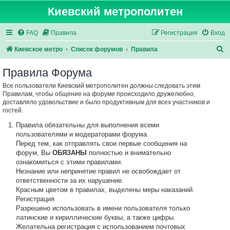
Киевский метрополитен
FAQ
Правила
Регистрация
Вход
П
Киевское метро
Список форумов
Правила
о
Правила Форума
и
Все пользователи Киевский метрополитен должны следовать этим
с
Правилам, чтобы общение на форуме происходило дружелюбно,
к
доставляло удовольствие и было продуктивным для всех участников и
гостей.
Правила обязательны для выполнения всеми
пользователями и модераторами форума.
Перед тем, как отправлять свои первые сообщения на
форум, Вы
ОБЯЗАНЫ
полностью и внимательно
ознакомиться с этими правилами.
Незнание или непринятие правил не освобождает от
ответственности за их нарушение.
Красным цветом в правилах, выделены меры наказаний.
Регистрация
Разрешено использовать в имени пользователя только
латинские и кириллические буквы, а также цифры.
Желательна регистрация с использованием почтовых