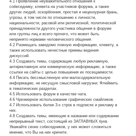
4.1 Проявление неуважительного отношения к
собеседнику, клевета на участников форума, а также
других людей, оскорбления, простая и нецензурная брань,
угрозы, в том числе по отношению к личности,
национальности, расовой или религиозной, политической
принадлежности другого участника общения в форуме
или группы лиц и всего прочего, что может быть
непринято нормами человеческого общения.
4.2 Размещать заведомо ложную информацию, клевету, а
также использовать нечестные приемы ведения
дискуссий.
4.3 Создавать темы, содержащие любую рекламную,
антирекламную или коммерческую информацию, а также
ссылки на сайты с целью повышения их посещаемости.
4.4 Писать бессмысленнyю или малосодеpжательнyю
инфоpмацию, не несущую смысловой нагрузки; Флеймить
в тематических разделах.
4.5 Использовать форум в качестве чата.
4.6 Чрезмерное использование графических смайликов.
4.7 Использовать более 3-х строк в подписях и рекламу в
них.
4.8 Создавать темы, имеющие в названии или содержании
непрерывный текст, состоящий из ЗАГЛАВНЫХ букв.
Уважайте своих собеседников, у них может сложиться
мнение, что Вы на них кричите.