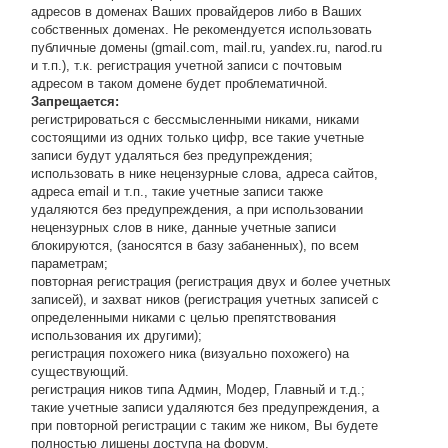
адресов в доменах Ваших провайдеров либо в Ваших
собственных доменах. Не рекомендуется использовать
публичные домены (gmail.com, mail.ru, yandex.ru, narod.ru
и т.п.), т.к. регистрация учетной записи с почтовым
адресом в таком домене будет проблематичной.
Запрещается:
регистрироваться с бессмысленными никами, никами
состоящими из одних только цифр, все такие учетные
записи будут удаляться без предупреждения;
использовать в нике нецензурные слова, адреса сайтов,
адреса email и т.п., такие учетные записи также
удаляются без предупреждения, а при использовании
нецензурных слов в нике, данные учетные записи
блокируются, (заносятся в базу забаненных), по всем
параметрам;
повторная регистрация (регистрация двух и более учетных
записей), и захват ников (регистрация учетных записей с
определенными никами с целью препятствования
использования их другими);
регистрация похожего ника (визуально похожего) на
существующий.
регистрация ников типа Админ, Модер, Главный и т.д.;
такие учетные записи удаляются без предупреждения, а
при повторной регистрации с таким же ником, Вы будете
полностью лишены доступа на форум.