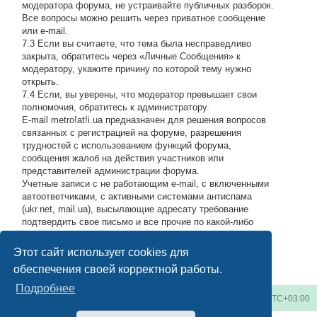
модератора форума, не устраивайте публичных разборок.
Все вопросы можно решить через приватное сообщение
или e-mail.
7.3 Если вы считаете, что тема была несправедливо
закрыта, обратитесь через «Личные Сообщения» к
модератору, укажите причину по которой тему нужно
открыть.
7.4 Если, вы уверены, что модератор превышает свои
полномочия, обратитесь к администратору.
E-mail metro!at!i.ua предназначен для решения вопросов
связанных с регистрацией на форуме, разрешения
трудностей с использованием функций форума,
сообщения жалоб на действия участников или
представителей администрации форума.
Учетные записи с не работающим e-mail, с включенными
автоответчиками, с активными системами антиспама
(ukr.net, mail.ua), высылающие адресату требование
подтвердить свое письмо и все прочие по какой-либо
причине возвращающие нашу подписку обратно, либо
высылающие мусор на адрес администрации, будут
Этот сайт использует cookies для
блокироваться по усмотрению администратора.
#
обеспечения своей корректной работы.
Подробнее
Киевское метро
Список форумов
Часовой пояс:
UTC+03:00