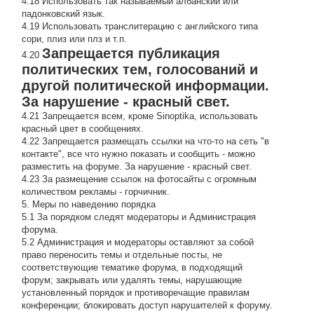
4.18 Использовать так называемый албанский или
падонковский язык.
4.19 Использовать транслитерацию с английского типа
сори, плиз или плз и т.п.
Запрещается публикация
4.20
политических тем, голосований и
другой политической информации.
За нарушение - красный свет.
4.21 Запрещается всем, кроме Sinoptika, использовать
красный цвет в сообщениях.
4.22 Запрещается размещать ссылки на что-то на сеть "в
контакте", все что нужно показать и сообщить - можно
разместить на форуме. За нарушение - красный свет.
4.23 За размещение ссылок на фотосайты с огромным
количеством рекламы - горчичник.
5. Меры по наведению порядка
5.1 За порядком следят модераторы и Администрация
форума.
5.2 Администрация и модераторы оставляют за собой
право переносить темы и отдельные посты, не
соответствующие тематике форума, в подходящий
форум; закрывать или удалять темы, нарушающие
установленный порядок и противоречащие правилам
конференции; блокировать доступ нарушителей к форуму.