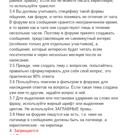
равных правах). Если Вы не можете писать кириллицей,
то используйте транслит.
3.4 Вы должны учитывать специфику такой формы
общения, как форум, и четко понимать ее отличие от чата.
В форуме все сообщения хранятся неограниченное время,
в то время как в чате они существуют лишь в течение
нескольких часов. Поэтому в форуме принято создавать
сообщения, представляющие не сиюминутный интерес
(особенно только для отдельных участников), а
сообщения, которые интересно будет читать всем
посетителям и через несколько месяцев после их
написания.
3.5 Прежде, чем создать тему с вопросом, попытайтесь
правильно сформулировать для себя свой вопрос, это
практически 90% ответа.
3.6 Пользуйтесь поиском и фильтром в форумах для
нахождения ответов на вопросы. Если такая тема создана
уже кем-то другим, задайте вопрос в ней.
3.7 Для выделения или постановки ударения на слово или
фразу, используйте жирный шрифт или выделение
цветом. Не используйте ЗАГЛАВНЫЕ буквы.
3.8 Ники на форуме пишутся как есть, т.е. ники на
латинице в сообщениях должны быть на латинице, а
кириллические - на кирилице.
4.
Запрещается