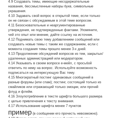
4.9 Создавать темы, имеющие несодержательные
названия, бессмысленные наборы букв, символьные
украшения.
4.10 Задавать свой вопрос в открытой теме, если только
он не связан с обсуждаемым в этой теме вопросом.
4.11 Безосновательные и неаргументированные
утверждения, не подтвержденные фактами. Упомяните,
чей это опыт или мнение, дайте ссылку на источник.
4.12 Поднимать свою тему добавлением сообщений или
создавать новые темы с таким же содержанием, если с
момента создания темы прошло менее 3-х дней.
4.13 Продолжение обсyждений вопросов из тем, закpытых/
удаленных администрацией или модератором.
4.14 Указывать в своем вопросе е-мейл, с просьбой
ответить по нему на вопрос. Используйте возможность
подписаться на интересующую Вас тему.
4.15 Многократный постинг одинаковых сообщений в
разные форумы (или спам); постинг, состоящий только из
смайликов или отражающий только эмоции, или прочий
флуд и флейм.
4.16 Злоупотребление в тексте шрифта большого размера
с целью привлечения к тексту внимания.
4.17 Использование шрифта менее 7 пунктов
пример
(в сообщении его прочесть невозможно).