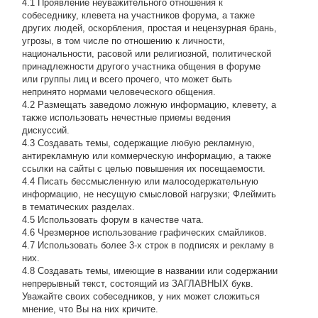
4.1 Проявление неуважительного отношения к
собеседнику, клевета на участников форума, а также
других людей, оскорбления, простая и нецензурная брань,
угрозы, в том числе по отношению к личности,
национальности, расовой или религиозной, политической
принадлежности другого участника общения в форуме
или группы лиц и всего прочего, что может быть
непринято нормами человеческого общения.
4.2 Размещать заведомо ложную информацию, клевету, а
также использовать нечестные приемы ведения
дискуссий.
4.3 Создавать темы, содержащие любую рекламную,
антирекламную или коммерческую информацию, а также
ссылки на сайты с целью повышения их посещаемости.
4.4 Писать бессмысленнyю или малосодеpжательнyю
инфоpмацию, не несущую смысловой нагрузки; Флеймить
в тематических разделах.
4.5 Использовать форум в качестве чата.
4.6 Чрезмерное использование графических смайликов.
4.7 Использовать более 3-х строк в подписях и рекламу в
них.
4.8 Создавать темы, имеющие в названии или содержании
непрерывный текст, состоящий из ЗАГЛАВНЫХ букв.
Уважайте своих собеседников, у них может сложиться
мнение, что Вы на них кричите.