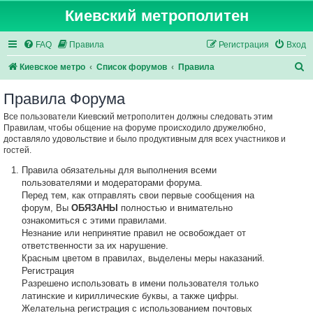
Киевский метрополитен
FAQ
Правила
Регистрация
Вход
П
Киевское метро
Список форумов
Правила
о
Правила Форума
и
Все пользователи Киевский метрополитен должны следовать этим
с
Правилам, чтобы общение на форуме происходило дружелюбно,
к
доставляло удовольствие и было продуктивным для всех участников и
гостей.
Правила обязательны для выполнения всеми
пользователями и модераторами форума.
Перед тем, как отправлять свои первые сообщения на
форум, Вы
ОБЯЗАНЫ
полностью и внимательно
ознакомиться с этими правилами.
Незнание или непринятие правил не освобождает от
ответственности за их нарушение.
Красным цветом в правилах, выделены меры наказаний.
Регистрация
Разрешено использовать в имени пользователя только
латинские и кириллические буквы, а также цифры.
Желательна регистрация с использованием почтовых