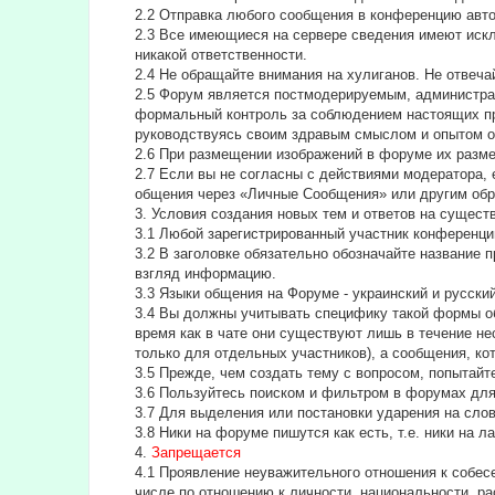
2.2 Отправка любого сообщения в конференцию авт
2.3 Все имеющиеся на сервере сведения имеют искл
никакой ответственности.
2.4 Не обращайте внимания на хулиганов. Не отвеч
2.5 Форум является постмодерируемым, администра
формальный контроль за соблюдением настоящих пра
руководствуясь своим здравым смыслом и опытом о
2.6 При размещении изображений в форуме их разм
2.7 Если вы не согласны с действиями модератора, 
общения через «Личные Сообщения» или другим обр
3. Условия создания новых тем и ответов на сущес
3.1 Любой зарегистрированный участник конференци
3.2 В заголовке обязательно обозначайте название 
взгляд информацию.
3.3 Языки общения на Форуме - украинский и русский
3.4 Вы должны учитывать специфику такой формы об
время как в чате они существуют лишь в течение н
только для отдельных участников), а сообщения, ко
3.5 Прежде, чем создать тему с вопросом, попытайт
3.6 Пользуйтесь поиском и фильтром в форумах для 
3.7 Для выделения или постановки ударения на сл
3.8 Ники на форуме пишутся как есть, т.е. ники на 
4.
Запрещается
4.1 Проявление неуважительного отношения к собесе
числе по отношению к личности, национальности, ра