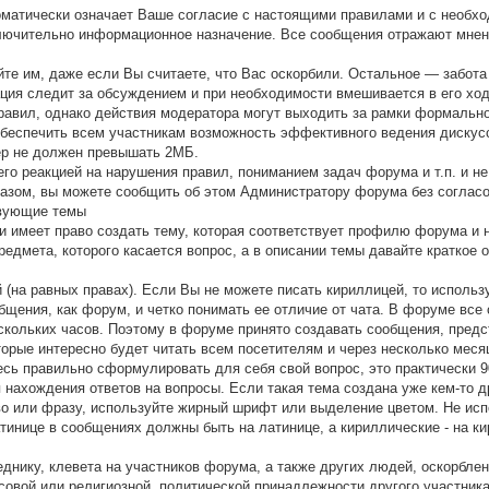
оматически означает Ваше согласие с настоящими правилами и с необх
ючительно информационное назначение. Все сообщения отражают мнения
айте им, даже если Вы считаете, что Вас оскорбили. Остальное — забот
ция следит за обсуждением и при необходимости вмешивается в его хо
вил, однако действия модератора могут выходить за рамки формального
беспечить всем участникам возможность эффективного ведения дискус
ер не должен превышать 2МБ.
его реакцией на нарушения правил, пониманием задач форума и т.п. и 
азом, вы можете сообщить об этом Администратору форума без согласо
твующие темы
и имеет право создать тему, которая соответствует профилю форума и н
предмета, которого касается вопрос, а в описании темы давайте кратко
 (на равных правах). Если Вы не можете писать кириллицей, то использ
щения, как форум, и четко понимать ее отличие от чата. В форуме все 
ескольких часов. Поэтому в форуме принято создавать сообщения, пре
торые интересно будет читать всем посетителям и через несколько меся
есь правильно сформулировать для себя свой вопрос, это практически 
нахождения ответов на вопросы. Если такая тема создана уже кем-то др
ово или фразу, используйте жирный шрифт или выделение цветом. Не и
латинице в сообщениях должны быть на латинице, а кириллические - на к
днику, клевета на участников форума, а также других людей, оскорблени
совой или религиозной, политической принадлежности другого участник