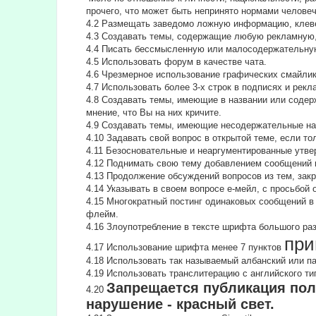
прочего, что может быть непринято нормами челове
4.2 Размещать заведомо ложную информацию, клеве
4.3 Создавать темы, содержащие любую рекламную,
4.4 Писать бессмысленнyю или малосодеpжательнyю
4.5 Использовать форум в качестве чата.
4.6 Чрезмерное использование графических смайлик
4.7 Использовать более 3-х строк в подписях и рекл
4.8 Создавать темы, имеющие в названии или содер
мнение, что Вы на них кричите.
4.9 Создавать темы, имеющие несодержательные на
4.10 Задавать свой вопрос в открытой теме, если т
4.11 Безосновательные и неаргументированные утве
4.12 Поднимать свою тему добавлением сообщений и
4.13 Продолжение обсyждений вопросов из тем, за
4.14 Указывать в своем вопросе е-мейл, с просьбой
4.15 Многократный постинг одинаковых сообщений в
флейм.
4.16 Злоупотребление в тексте шрифта большого ра
при
4.17 Использование шрифта менее 7 пунктов
4.18 Использовать так называемый албанский или п
4.19 Использовать транслитерацию с английского типа
Запрещается публикация пол
4.20
нарушение - красный свет.