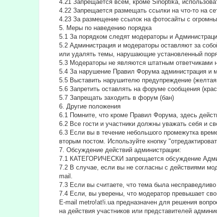
4.21 Запрещается всем, кроме Sinoptika, использов
4.22 Запрещается размещать ссылки на что-то на сет
4.23 За размещение ссылок на фотосайты с огромны
5. Меры по наведению порядка
5.1 За порядком следят модераторы и Администрац
5.2 Администрация и модераторы оставляют за собо
или удалять темы, нарушающие установленный поря
5.3 Модераторы не являются штатным ответчиками н
5.4 За нарушение Правил Форума администрация и 
5.5 Выставить нарушителю предупреждение (желтая 
5.6 Запретить оставлять на форуме сообщения (крас
5.7 Запрещать заходить в форум (бан)
6. Другие положения
6.1 Помните, что кроме Правил Форума, здесь дейс
6.2 Все гости и участники должны уважать себя и с
6.3 Если вы в течение небольшого промежутка времен
вторым постом. Используйте кнопку "отредактировать
7. Обсуждение действий администрации:
7.1 КАТЕГОРИЧЕСКИ запрещается обсуждение Адми
7.2 В случае, если вы не согласны с действиями м
mail.
7.3 Если вы считаете, что тема была несправедливо
7.4 Если, вы уверены, что модератор превышает сво
E-mail metro!at!i.ua предназначен для решения во
на действия участников или представителей админи