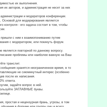
одимостью их выполнения.
 их авторов, и администрация не несет за них
а администрации и модераторов конференции.
д. Основой для модерирования является
 контроля - его задача состоит в том, чтобы
сии.
не пришли с ним к взаимопониманию путем
вания с модератором, или покинуть форум.
е является повторной по данному вопросу.
е описание проблемы или наиболее важную на Ваш
уйте транслит.
сообщения хранятся неограниченное время, в то
дставляющие не сиюминутный интерес (особенно
цев после их написания.
90% ответа.
угим, задайте вопрос в ней.
спользуйте ЗАГЛАВНЫЕ буквы.
ирилице.
я, простая и нецензурная брань, угрозы, в том
а общения в форуме или группы лиц и всего