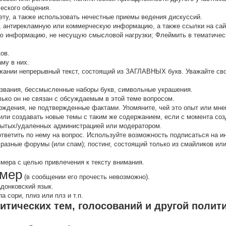
ческого общения.
ту, а также использовать нечестные приемы ведения дискуссий.
 антирекламную или коммерческую информацию, а также ссылки на са
 инфоpмацию, не несущую смысловой нагрузки; Флеймить в тематичес
ов.
аму в них.
жании непрерывный текст, состоящий из ЗАГЛАВНЫХ букв. Уважайте сво
звания, бессмысленные наборы букв, символьные украшения.
олько он не связан с обсуждаемым в этой теме вопросом.
рждения, не подтвержденные фактами. Упомяните, чей это опыт или мнен
ли создавать новые темы с таким же содержанием, если с момента соз
кpытых/удаленных администрацией или модератором.
 ответить по нему на вопрос. Используйте возможность подписаться на 
 разные форумы (или спам); постинг, состоящий только из смайликов и
змера с целью привлечения к тексту внимания.
мер
(в сообщении его прочесть невозможно).
адонковский язык.
 сори, плиз или плз и т.п.
итических тем, голосований и другой полит