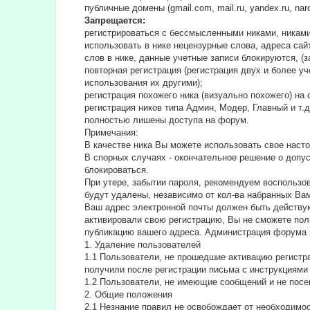
публичные домены (gmail.com, mail.ru, yandex.ru, na
Запрещается:
регистрироваться с бессмысленными никами, никами
использовать в нике нецензурные слова, адреса сайт
слов в нике, данные учетные записи блокируются, (з
повторная регистрация (регистрация двух и более у
использования их другими);
регистрация похожего ника (визуально похожего) н
регистрация ников типа Админ, Модер, Главный и т.
полностью лишены доступа на форум.
Примечания:
В качестве ника Вы можете использовать свое насто
В спорных случаях - окончательное решение о допу
блокироваться.
При утере, забытии пароля, рекомендуем воспользо
будут удалены, независимо от кол-ва набранных Ва
Ваш адрес электронной почты должен быть действую
активировали свою регистрацию, Вы не сможете пол
публикацию вашего адреса. Администрация форума 
1. Удаление пользователей
1.1 Пользователи, не прошедшие активацию регистра
получили после регистрации письма с инструкциями 
1.2 Пользователи, не имеющие сообщений и не посе
2. Общие положения
2.1 Hезнание правил не освобождает от необходимо