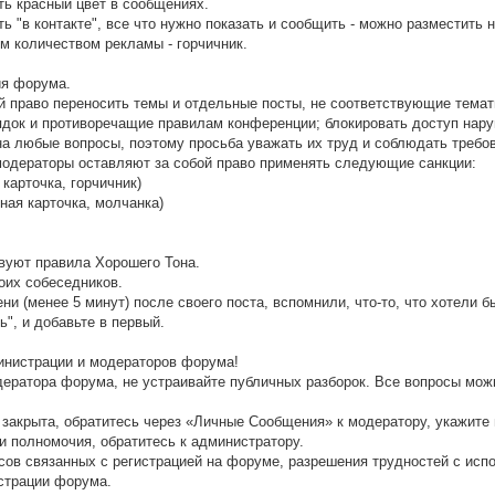
ать красный цвет в сообщениях.
ь "в контакте", все что нужно показать и сообщить - можно разместить 
м количеством рекламы - горчичник.
ия форума.
й право переносить темы и отдельные посты, не соответствующие тема
док и противоречащие правилам конференции; блокировать доступ нар
а любые вопросы, поэтому просьба уважать их труд и соблюдать требо
модераторы оставляют за собой право применять следующие санкции:
карточка, горчичник)
ная карточка, молчанка)
твуют правила Хорошего Тона.
воих собеседников.
и (менее 5 минут) после своего поста, вспомнили, что-то, что хотели 
", и добавьте в первый.
нистрации и модераторов форума!
одератора форума, не устраивайте публичных разборок. Все вопросы мож
 закрыта, обратитесь через «Личные Сообщения» к модератору, укажите 
и полномочия, обратитесь к администратору.
просов связанных с регистрацией на форуме, разрешения трудностей с и
страции форума.