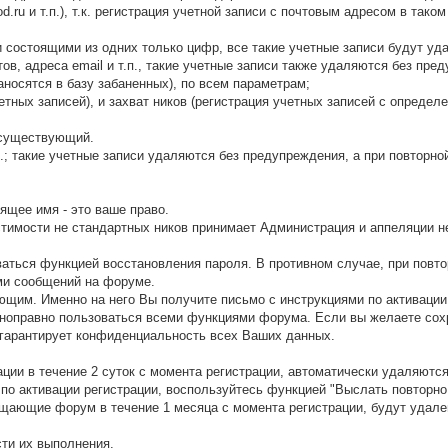
rod.ru и т.п.), т.к. регистрация учетной записи с почтовым адресом в так
 состоящими из одних только цифр, все такие учетные записи будут уд
ов, адреса email и т.п., такие учетные записи также удаляются без пр
аносятся в базу забаненных), по всем параметрам;
четных записей), и захват ников (регистрация учетных записей с опреде
а существующий.
д.; такие учетные записи удаляются без предупреждения, а при повторно
ящее имя - это ваше право.
стимости не стандартных ников принимает Администрация и аппеляции 
ваться функцией восстановления пароля. В противном случае, при повто
ми сообщений на форуме.
щим. Именно на него Вы получите письмо с инструкциями по активации 
ноправно пользоваться всеми функциями форума. Если вы желаете сохр
гарантирует конфиденциальность всех Ваших данных.
ции в течение 2 суток с момента регистрации, автоматически удаляются
по активации регистрации, воспользуйтесь функцией "Выслать повторно
щающие форум в течение 1 месяца с момента регистрации, будут удале
сти их выполнения.