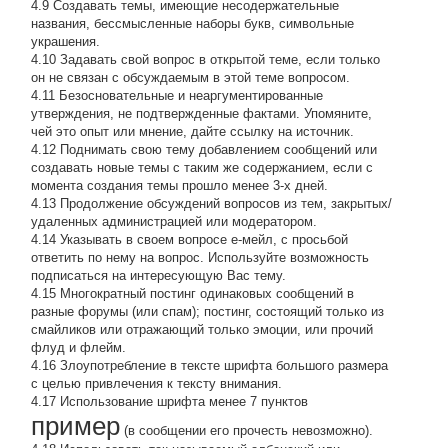
4.9 Создавать темы, имеющие несодержательные
названия, бессмысленные наборы букв, символьные
украшения.
4.10 Задавать свой вопрос в открытой теме, если только
он не связан с обсуждаемым в этой теме вопросом.
4.11 Безосновательные и неаргументированные
утверждения, не подтвержденные фактами. Упомяните,
чей это опыт или мнение, дайте ссылку на источник.
4.12 Поднимать свою тему добавлением сообщений или
создавать новые темы с таким же содержанием, если с
момента создания темы прошло менее 3-х дней.
4.13 Продолжение обсyждений вопросов из тем, закpытых/
удаленных администрацией или модератором.
4.14 Указывать в своем вопросе е-мейл, с просьбой
ответить по нему на вопрос. Используйте возможность
подписаться на интересующую Вас тему.
4.15 Многократный постинг одинаковых сообщений в
разные форумы (или спам); постинг, состоящий только из
смайликов или отражающий только эмоции, или прочий
флуд и флейм.
4.16 Злоупотребление в тексте шрифта большого размера
с целью привлечения к тексту внимания.
4.17 Использование шрифта менее 7 пунктов
пример
(в сообщении его прочесть невозможно).