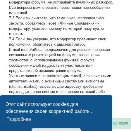
модератора форума, не устраивайте публичных разборок.
Все вопросы можно решить через приватное сообщение
или e-mail.
7.3 Если вы считаете, что тема была несправедливо
закрыта, обратитесь через «Личные Сообщения» к
модератору, укажите причину по которой тему нужно
открыть.
7.4 Если, вы уверены, что модератор превышает свои
полномочия, обратитесь к администратору.
E-mail metro!at!i.ua предназначен для решения вопросов
связанных с регистрацией на форуме, разрешения
трудностей с использованием функций форума,
сообщения жалоб на действия участников или
представителей администрации форума.
Учетные записи с не работающим e-mail, с включенными
автоответчиками, с активными системами антиспама
(ukr.net, mail.ua), высылающие адресату требование
подтвердить свое письмо и все прочие по какой-либо
причине возвращающие нашу подписку обратно, либо
высылающие мусор на адрес администрации, будут
Этот сайт использует cookies для
блокироваться по усмотрению администратора.
#
обеспечения своей корректной работы.
Подробнее
Киевское метро
Список форумов
Часовой пояс:
UTC+03:00