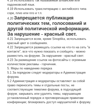
4.18 Использовать так называемый албанский или
падонковский язык.
4.19 Использовать транслитерацию с английского типа
сори, плиз или плз и т.п.
Запрещается публикация
4.20
политических тем, голосований и
другой политической информации.
За нарушение - красный свет.
4.21 Запрещается всем, кроме Sinoptika, использовать
красный цвет в сообщениях.
4.22 Запрещается размещать ссылки на что-то на сеть "в
контакте", все что нужно показать и сообщить - можно
разместить на форуме. За нарушение - красный свет.
4.23 За размещение ссылок на фотосайты с огромным
количеством рекламы - горчичник.
5. Меры по наведению порядка
5.1 За порядком следят модераторы и Администрация
форума.
5.2 Администрация и модераторы оставляют за собой
право переносить темы и отдельные посты, не
соответствующие тематике форума, в подходящий
форум; закрывать или удалять темы, нарушающие
установленный порядок и противоречащие правилам
конференции; блокировать доступ нарушителей к форуму.