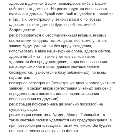
адресов в доменах Ваших провайдеров либо в Ваших
собственных доменах. Не рекомендуется использовать
публичные домены (gmail.com, mail.ru, yandex.ru, narod.ru
и т.п.), т.к. регистрация учетной записи с почтовым
адресом в таком домене будет проблематичной.
Запрещается:
регистрироваться с бессмысленными никами, никами
состоящими из одних только цифр, все такие учетные
записи будут удаляться без предупреждения;
использовать в нике нецензурные слова, адреса сайтов,
адреса email и т.п., такие учетные записи также
удаляются без предупреждения, а при использовании
нецензурных слов в нике, данные учетные записи
блокируются, (заносятся в базу забаненных), по всем
параметрам;
повторная регистрация (регистрация двух и более учетных
записей), и захват ников (регистрация учетных записей с
определенными никами с целью препятствования
использования их другими);
регистрация похожего ника (визуально похожего) на
существующий.
регистрация ников типа Админ, Модер, Главный и т.д.;
такие учетные записи удаляются без предупреждения, а
при повторной регистрации с таким же ником, Вы будете
полностью лишены доступа на форум.