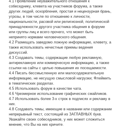
4.1 Проявление неуважительного отношения к
собеседнику, клевета на участников форума, а также
других людей, оскорбления, простая и нецензурная брань,
угрозы, в том числе по отношению к личности,
национальности, расовой или религиозной, политической
принадлежности другого участника общения в форуме
или группы лиц и всего прочего, что может быть
непринято нормами человеческого общения.
4.2 Размещать заведомо ложную информацию, клевету, а
также использовать нечестные приемы ведения
дискуссий.
4.3 Создавать темы, содержащие любую рекламную,
антирекламную или коммерческую информацию, а также
ссылки на сайты с целью повышения их посещаемости.
4.4 Писать бессмысленнyю или малосодеpжательнyю
инфоpмацию, не несущую смысловой нагрузки; Флеймить
в тематических разделах.
4.5 Использовать форум в качестве чата.
4.6 Чрезмерное использование графических смайликов.
4.7 Использовать более 3-х строк в подписях и рекламу в
них.
4.8 Создавать темы, имеющие в названии или содержании
непрерывный текст, состоящий из ЗАГЛАВНЫХ букв.
Уважайте своих собеседников, у них может сложиться
мнение, что Вы на них кричите.