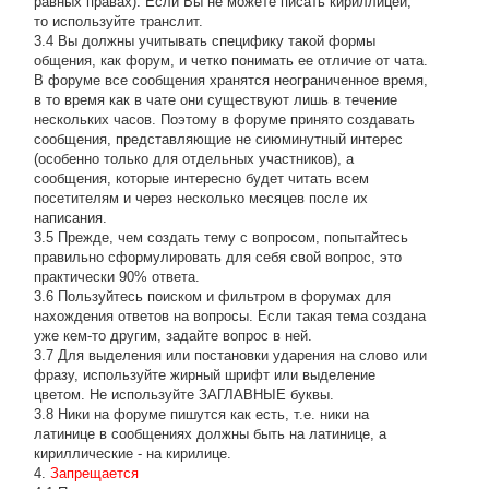
равных правах). Если Вы не можете писать кириллицей,
то используйте транслит.
3.4 Вы должны учитывать специфику такой формы
общения, как форум, и четко понимать ее отличие от чата.
В форуме все сообщения хранятся неограниченное время,
в то время как в чате они существуют лишь в течение
нескольких часов. Поэтому в форуме принято создавать
сообщения, представляющие не сиюминутный интерес
(особенно только для отдельных участников), а
сообщения, которые интересно будет читать всем
посетителям и через несколько месяцев после их
написания.
3.5 Прежде, чем создать тему с вопросом, попытайтесь
правильно сформулировать для себя свой вопрос, это
практически 90% ответа.
3.6 Пользуйтесь поиском и фильтром в форумах для
нахождения ответов на вопросы. Если такая тема создана
уже кем-то другим, задайте вопрос в ней.
3.7 Для выделения или постановки ударения на слово или
фразу, используйте жирный шрифт или выделение
цветом. Не используйте ЗАГЛАВНЫЕ буквы.
3.8 Ники на форуме пишутся как есть, т.е. ники на
латинице в сообщениях должны быть на латинице, а
кириллические - на кирилице.
4.
Запрещается