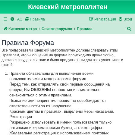
Киевский метрополитен
FAQ
Правила
Регистрация
Вход
П
Киевское метро
Список форумов
Правила
о
Правила Форума
и
Все пользователи Киевский метрополитен должны следовать этим
с
Правилам, чтобы общение на форуме происходило дружелюбно,
к
доставляло удовольствие и было продуктивным для всех участников и
гостей.
Правила обязательны для выполнения всеми
пользователями и модераторами форума.
Перед тем, как отправлять свои первые сообщения на
форум, Вы
ОБЯЗАНЫ
полностью и внимательно
ознакомиться с этими правилами.
Незнание или непринятие правил не освобождает от
ответственности за их нарушение.
Красным цветом в правилах, выделены меры наказаний.
Регистрация
Разрешено использовать в имени пользователя только
латинские и кириллические буквы, а также цифры.
Желательна регистрация с использованием почтовых