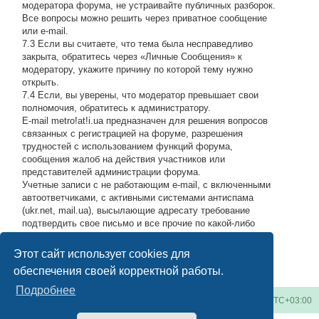
модератора форума, не устраивайте публичных разборок.
Все вопросы можно решить через приватное сообщение
или e-mail.
7.3 Если вы считаете, что тема была несправедливо
закрыта, обратитесь через «Личные Сообщения» к
модератору, укажите причину по которой тему нужно
открыть.
7.4 Если, вы уверены, что модератор превышает свои
полномочия, обратитесь к администратору.
E-mail metro!at!i.ua предназначен для решения вопросов
связанных с регистрацией на форуме, разрешения
трудностей с использованием функций форума,
сообщения жалоб на действия участников или
представителей администрации форума.
Учетные записи с не работающим e-mail, с включенными
автоответчиками, с активными системами антиспама
(ukr.net, mail.ua), высылающие адресату требование
подтвердить свое письмо и все прочие по какой-либо
причине возвращающие нашу подписку обратно, либо
высылающие мусор на адрес администрации, будут
Этот сайт использует cookies для
блокироваться по усмотрению администратора.
#
обеспечения своей корректной работы.
Подробнее
Киевское метро
Список форумов
Часовой пояс:
UTC+03:00