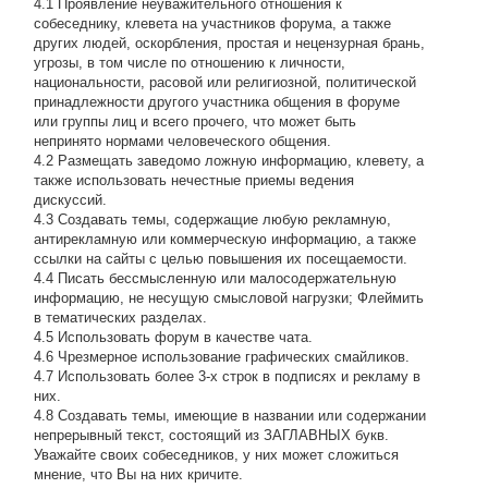
4.1 Проявление неуважительного отношения к
собеседнику, клевета на участников форума, а также
других людей, оскорбления, простая и нецензурная брань,
угрозы, в том числе по отношению к личности,
национальности, расовой или религиозной, политической
принадлежности другого участника общения в форуме
или группы лиц и всего прочего, что может быть
непринято нормами человеческого общения.
4.2 Размещать заведомо ложную информацию, клевету, а
также использовать нечестные приемы ведения
дискуссий.
4.3 Создавать темы, содержащие любую рекламную,
антирекламную или коммерческую информацию, а также
ссылки на сайты с целью повышения их посещаемости.
4.4 Писать бессмысленнyю или малосодеpжательнyю
инфоpмацию, не несущую смысловой нагрузки; Флеймить
в тематических разделах.
4.5 Использовать форум в качестве чата.
4.6 Чрезмерное использование графических смайликов.
4.7 Использовать более 3-х строк в подписях и рекламу в
них.
4.8 Создавать темы, имеющие в названии или содержании
непрерывный текст, состоящий из ЗАГЛАВНЫХ букв.
Уважайте своих собеседников, у них может сложиться
мнение, что Вы на них кричите.