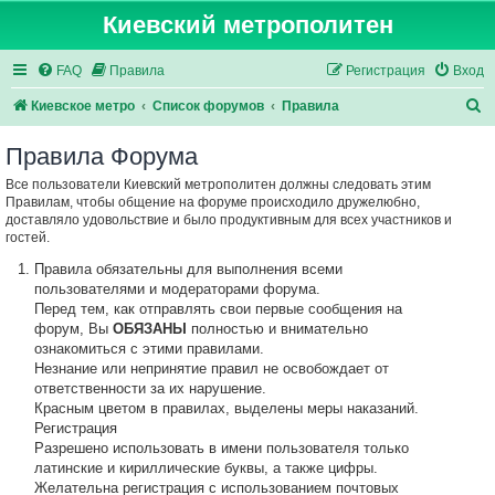
Киевский метрополитен
FAQ
Правила
Регистрация
Вход
П
Киевское метро
Список форумов
Правила
о
Правила Форума
и
Все пользователи Киевский метрополитен должны следовать этим
с
Правилам, чтобы общение на форуме происходило дружелюбно,
к
доставляло удовольствие и было продуктивным для всех участников и
гостей.
Правила обязательны для выполнения всеми
пользователями и модераторами форума.
Перед тем, как отправлять свои первые сообщения на
форум, Вы
ОБЯЗАНЫ
полностью и внимательно
ознакомиться с этими правилами.
Незнание или непринятие правил не освобождает от
ответственности за их нарушение.
Красным цветом в правилах, выделены меры наказаний.
Регистрация
Разрешено использовать в имени пользователя только
латинские и кириллические буквы, а также цифры.
Желательна регистрация с использованием почтовых