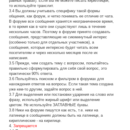
равных правах). Если Вы не можете писать кириллицей,
то используйте транслит.
3.4 Вы должны учитывать специфику такой формы
общения, как форум, и четко понимать ее отличие от чата.
В форуме все сообщения хранятся неограниченное время,
в то время как в чате они существуют лишь в течение
нескольких часов. Поэтому в форуме принято создавать
сообщения, представляющие не сиюминутный интерес
(особенно только для отдельных участников), а
сообщения, которые интересно будет читать всем
посетителям и через несколько месяцев после их
написания.
3.5 Прежде, чем создать тему с вопросом, попытайтесь
правильно сформулировать для себя свой вопрос, это
практически 90% ответа.
3.6 Пользуйтесь поиском и фильтром в форумах для
нахождения ответов на вопросы. Если такая тема создана
уже кем-то другим, задайте вопрос в ней.
3.7 Для выделения или постановки ударения на слово или
фразу, используйте жирный шрифт или выделение
цветом. Не используйте ЗАГЛАВНЫЕ буквы.
3.8 Ники на форуме пишутся как есть, т.е. ники на
латинице в сообщениях должны быть на латинице, а
кириллические - на кирилице.
4.
Запрещается