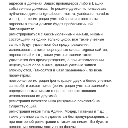
адресов в доменах Ваших провайдеров либо в Ваших
собственных доменах. Не рекомендуется использовать
публичные домены (gmail.com, mail.ru, yandex.ru, narod.ru
и т.п.), т.к. регистрация учетной записи с почтовым
адресом в таком домене будет проблематичной.
Запрещается:
регистрироваться с бессмысленными никами, никами
состоящими из одних только цифр, все такие учетные
записи будут удаляться без предупреждения;
использовать в нике нецензурные слова, адреса сайтов,
адреса email и т.п., такие учетные записи также
удаляются без предупреждения, а при использовании
нецензурных слов в нике, данные учетные записи
блокируются, (заносятся в базу забаненных), по всем
параметрам;
повторная регистрация (регистрация двух и более учетных
записей), и захват ников (регистрация учетных записей с
определенными никами с целью препятствования
использования их другими);
регистрация похожего ника (визуально похожего) на
существующий.
регистрация ников типа Админ, Модер, Главный и т.д.;
такие учетные записи удаляются без предупреждения, а
при повторной регистрации с таким же ником, Вы будете
полностью лишены доступа на форум.