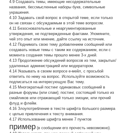
4.9 Создавать темы, имеющие несодержательные
названия, бессмысленные наборы букв, символьные
украшения.
4.10 Задавать свой вопрос в открытой теме, если только
он не связан с обсуждаемым в этой теме вопросом.
4.11 Безосновательные и неаргументированные
утверждения, не подтвержденные фактами. Упомяните,
чей это опыт или мнение, дайте ссылку на источник.
4.12 Поднимать свою тему добавлением сообщений или
создавать новые темы с таким же содержанием, если с
момента создания темы прошло менее 3-х дней.
4.13 Продолжение обсyждений вопросов из тем, закpытых/
удаленных администрацией или модератором.
4.14 Указывать в своем вопросе е-мейл, с просьбой
ответить по нему на вопрос. Используйте возможность
подписаться на интересующую Вас тему.
4.15 Многократный постинг одинаковых сообщений в
разные форумы (или спам); постинг, состоящий только из
смайликов или отражающий только эмоции, или прочий
флуд и флейм.
4.16 Злоупотребление в тексте шрифта большого размера
с целью привлечения к тексту внимания.
4.17 Использование шрифта менее 7 пунктов
пример
(в сообщении его прочесть невозможно).