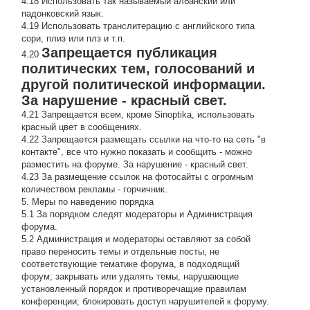
4.18 Использовать так называемый албанский или
падонковский язык.
4.19 Использовать транслитерацию с английского типа
сори, плиз или плз и т.п.
Запрещается публикация
4.20
политических тем, голосований и
другой политической информации.
За нарушение - красный свет.
4.21 Запрещается всем, кроме Sinoptika, использовать
красный цвет в сообщениях.
4.22 Запрещается размещать ссылки на что-то на сеть "в
контакте", все что нужно показать и сообщить - можно
разместить на форуме. За нарушение - красный свет.
4.23 За размещение ссылок на фотосайты с огромным
количеством рекламы - горчичник.
5. Меры по наведению порядка
5.1 За порядком следят модераторы и Администрация
форума.
5.2 Администрация и модераторы оставляют за собой
право переносить темы и отдельные посты, не
соответствующие тематике форума, в подходящий
форум; закрывать или удалять темы, нарушающие
установленный порядок и противоречащие правилам
конференции; блокировать доступ нарушителей к форуму.