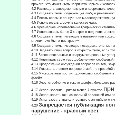
прочего, что может быть непринято нормами челове
4.2 Размещать заведомо ложную информацию, клеве
4.3 Создавать темы, содержащие любую рекламную,
4.4 Писать бессмысленнyю или малосодеpжательнyю
4.5 Использовать форум в качестве чата.
4.6 Чрезмерное использование графических смайлик
4.7 Использовать более 3-х строк в подписях и рекл
4.8 Создавать темы, имеющие в названии или содер
мнение, что Вы на них кричите.
4.9 Создавать темы, имеющие несодержательные на
4.10 Задавать свой вопрос в открытой теме, если т
4.11 Безосновательные и неаргументированные утве
4.12 Поднимать свою тему добавлением сообщений и
4.13 Продолжение обсyждений вопросов из тем, за
4.14 Указывать в своем вопросе е-мейл, с просьбой
4.15 Многократный постинг одинаковых сообщений в
флейм.
4.16 Злоупотребление в тексте шрифта большого ра
при
4.17 Использование шрифта менее 7 пунктов
4.18 Использовать так называемый албанский или п
4.19 Использовать транслитерацию с английского типа
Запрещается публикация пол
4.20
нарушение - красный свет.