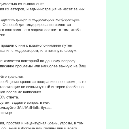
одимостью их выполнения.
 их авторов, и администрация не несет за них
а администрации и модераторов конференции.
д. Основой для модерирования является
 контроля - его задача состоит в том, чтобы
сии.
не пришли с ним к взаимопониманию путем
вания с модератором, или покинуть форум.
е является повторной по данному вопросу.
е описание проблемы или наиболее важную на Ваш
уйте транслит.
сообщения хранятся неограниченное время, в то
дставляющие не сиюминутный интерес (особенно
цев после их написания.
90% ответа.
угим, задайте вопрос в ней.
спользуйте ЗАГЛАВНЫЕ буквы.
ирилице.
я, простая и нецензурная брань, угрозы, в том
а общения в форуме или группы лиц и всего