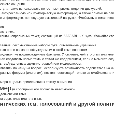
ческого общения.
ту, а также использовать нечестные приемы ведения дискуссий.
 антирекламную или коммерческую информацию, а также ссылки на са
 инфоpмацию, не несущую смысловой нагрузки; Флеймить в тематичес
ов.
аму в них.
жании непрерывный текст, состоящий из ЗАГЛАВНЫХ букв. Уважайте сво
звания, бессмысленные наборы букв, символьные украшения.
олько он не связан с обсуждаемым в этой теме вопросом.
рждения, не подтвержденные фактами. Упомяните, чей это опыт или мнен
ли создавать новые темы с таким же содержанием, если с момента соз
кpытых/удаленных администрацией или модератором.
 ответить по нему на вопрос. Используйте возможность подписаться на 
 разные форумы (или спам); постинг, состоящий только из смайликов и
змера с целью привлечения к тексту внимания.
мер
(в сообщении его прочесть невозможно).
адонковский язык.
 сори, плиз или плз и т.п.
итических тем, голосований и другой полит