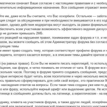
оматически означает Ваше согласие с настоящими правилами и с необх
ючительно информационное назначение. Все сообщения отражают мнения
айте им, даже если Вы считаете, что Вас оскорбили. Остальное — забот
ция следит за обсуждением и при необходимости вмешивается в его хо
вил, однако действия модератора могут выходить за рамки формального
беспечить всем участникам возможность эффективного ведения дискус
ер не должен превышать 2МБ.
его реакцией на нарушения правил, пониманием задач форума и т.п. и 
азом, вы можете сообщить об этом Администратору форума без согласо
твующие темы
и имеет право создать тему, которая соответствует профилю форума и н
предмета, которого касается вопрос, а в описании темы давайте кратко
 (на равных правах). Если Вы не можете писать кириллицей, то использ
щения, как форум, и четко понимать ее отличие от чата. В форуме все 
ескольких часов. Поэтому в форуме принято создавать сообщения, пре
торые интересно будет читать всем посетителям и через несколько меся
есь правильно сформулировать для себя свой вопрос, это практически 
нахождения ответов на вопросы. Если такая тема создана уже кем-то др
ово или фразу, используйте жирный шрифт или выделение цветом. Не и
латинице в сообщениях должны быть на латинице, а кириллические - на к
днику, клевета на участников форума, а также других людей, оскорблени
совой или религиозной, политической принадлежности другого участник