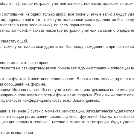
rod.ru и т.п.), т.к. регистрация учетной записи с почтовым адресом в так
 состоящими из одних только цифр, все такие учетные записи будут уд
ов, адреса email и т.п., такие учетные записи также удаляются без пр
аносятся в базу забаненных), по всем параметрам;
четных записей), и захват ников (регистрация учетных записей с опреде
а существующий.
д.; такие учетные записи удаляются без предупреждения, а при повторно
ящее имя - это ваше право.
стимости не стандартных ников принимает Администрация и аппеляции 
ваться функцией восстановления пароля. В противном случае, при повто
ми сообщений на форуме.
щим. Именно на него Вы получите письмо с инструкциями по активации 
ноправно пользоваться всеми функциями форума. Если вы желаете сохр
гарантирует конфиденциальность всех Ваших данных.
ции в течение 2 суток с момента регистрации, автоматически удаляются
по активации регистрации, воспользуйтесь функцией "Выслать повторно
щающие форум в течение 1 месяца с момента регистрации, будут удале
сти их выполнения.