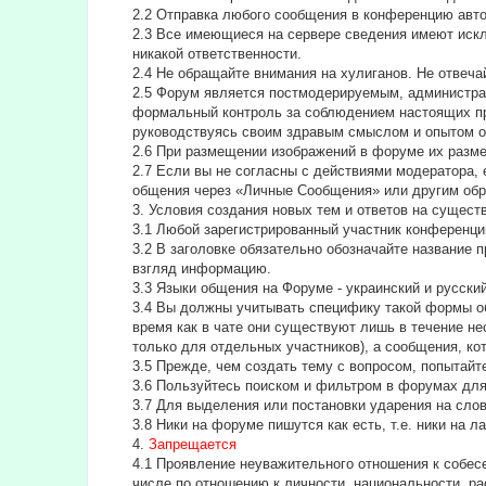
2.2 Отправка любого сообщения в конференцию авт
2.3 Все имеющиеся на сервере сведения имеют искл
никакой ответственности.
2.4 Не обращайте внимания на хулиганов. Не отвеч
2.5 Форум является постмодерируемым, администра
формальный контроль за соблюдением настоящих пра
руководствуясь своим здравым смыслом и опытом о
2.6 При размещении изображений в форуме их разм
2.7 Если вы не согласны с действиями модератора, 
общения через «Личные Сообщения» или другим обр
3. Условия создания новых тем и ответов на сущес
3.1 Любой зарегистрированный участник конференци
3.2 В заголовке обязательно обозначайте название 
взгляд информацию.
3.3 Языки общения на Форуме - украинский и русский
3.4 Вы должны учитывать специфику такой формы об
время как в чате они существуют лишь в течение н
только для отдельных участников), а сообщения, ко
3.5 Прежде, чем создать тему с вопросом, попытайт
3.6 Пользуйтесь поиском и фильтром в форумах для 
3.7 Для выделения или постановки ударения на сл
3.8 Ники на форуме пишутся как есть, т.е. ники на 
4.
Запрещается
4.1 Проявление неуважительного отношения к собесе
числе по отношению к личности, национальности, ра