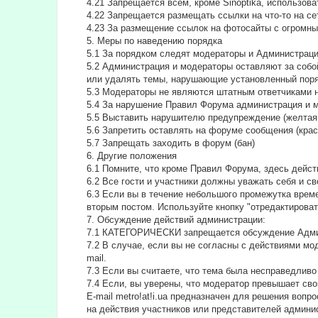
4.21 Запрещается всем, кроме Sinoptika, использов
4.22 Запрещается размещать ссылки на что-то на сет
4.23 За размещение ссылок на фотосайты с огромны
5. Меры по наведению порядка
5.1 За порядком следят модераторы и Администрац
5.2 Администрация и модераторы оставляют за собо
или удалять темы, нарушающие установленный поря
5.3 Модераторы не являются штатным ответчиками н
5.4 За нарушение Правил Форума администрация и 
5.5 Выставить нарушителю предупреждение (желтая 
5.6 Запретить оставлять на форуме сообщения (крас
5.7 Запрещать заходить в форум (бан)
6. Другие положения
6.1 Помните, что кроме Правил Форума, здесь дейс
6.2 Все гости и участники должны уважать себя и с
6.3 Если вы в течение небольшого промежутка времен
вторым постом. Используйте кнопку "отредактировать
7. Обсуждение действий администрации:
7.1 КАТЕГОРИЧЕСКИ запрещается обсуждение Адми
7.2 В случае, если вы не согласны с действиями м
mail.
7.3 Если вы считаете, что тема была несправедливо
7.4 Если, вы уверены, что модератор превышает сво
E-mail metro!at!i.ua предназначен для решения во
на действия участников или представителей админи