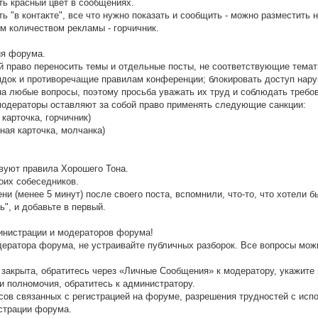
ать красный цвет в сообщениях.
ь "в контакте", все что нужно показать и сообщить - можно разместить 
м количеством рекламы - горчичник.
ия форума.
й право переносить темы и отдельные посты, не соответствующие тема
док и противоречащие правилам конференции; блокировать доступ нар
а любые вопросы, поэтому просьба уважать их труд и соблюдать требо
модераторы оставляют за собой право применять следующие санкции:
карточка, горчичник)
ная карточка, молчанка)
твуют правила Хорошего Тона.
воих собеседников.
и (менее 5 минут) после своего поста, вспомнили, что-то, что хотели 
", и добавьте в первый.
нистрации и модераторов форума!
одератора форума, не устраивайте публичных разборок. Все вопросы мож
 закрыта, обратитесь через «Личные Сообщения» к модератору, укажите 
и полномочия, обратитесь к администратору.
просов связанных с регистрацией на форуме, разрешения трудностей с и
страции форума.