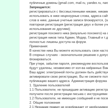
публичные домены (gmail.com, mail.ru, yandex.ru, na
Запрещается:
регистрироваться с бессмысленными никами, никами
использовать в нике нецензурные слова, адреса сайт
слов в нике, данные учетные записи блокируются, (з
повторная регистрация (регистрация двух и более у
использования их другими);
регистрация похожего ника (визуально похожего) н
регистрация ников типа Админ, Модер, Главный и т.
полностью лишены доступа на форум.
Примечания:
В качестве ника Вы можете использовать свое насто
В спорных случаях - окончательное решение о допу
блокироваться.
При утере, забытии пароля, рекомендуем воспользо
будут удалены, независимо от кол-ва набранных Ва
Ваш адрес электронной почты должен быть действую
активировали свою регистрацию, Вы не сможете пол
публикацию вашего адреса. Администрация форума 
1. Удаление пользователей
1.1 Пользователи, не прошедшие активацию регистра
получили после регистрации письма с инструкциями 
1.2 Пользователи, не имеющие сообщений и не посе
2. Общие положения
2.1 Hезнание правил не освобождает от необходимо