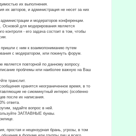
одимостью их выполнения.
 их авторов, и администрация не несет за них
а администрации и модераторов конференции.
д. Основой для модерирования является
 контроля - его задача состоит в том, чтобы
сии.
не пришли с ним к взаимопониманию путем
вания с модератором, или покинуть форум.
е является повторной по данному вопросу.
е описание проблемы или наиболее важную на Ваш
уйте транслит.
сообщения хранятся неограниченное время, в то
дставляющие не сиюминутный интерес (особенно
цев после их написания.
90% ответа.
угим, задайте вопрос в ней.
спользуйте ЗАГЛАВНЫЕ буквы.
ирилице.
я, простая и нецензурная брань, угрозы, в том
а общения в форуме или группы лиц и всего