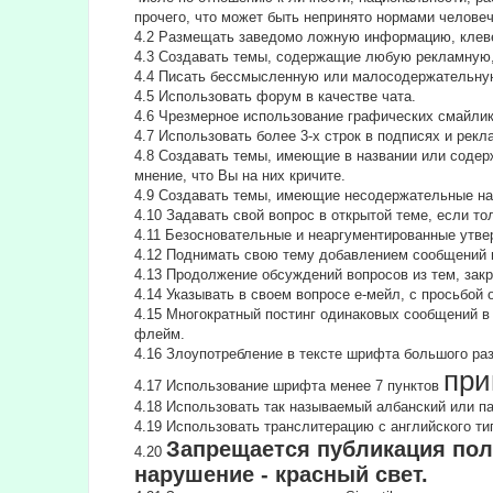
прочего, что может быть непринято нормами челове
4.2 Размещать заведомо ложную информацию, клеве
4.3 Создавать темы, содержащие любую рекламную,
4.4 Писать бессмысленнyю или малосодеpжательнyю
4.5 Использовать форум в качестве чата.
4.6 Чрезмерное использование графических смайлик
4.7 Использовать более 3-х строк в подписях и рекл
4.8 Создавать темы, имеющие в названии или содер
мнение, что Вы на них кричите.
4.9 Создавать темы, имеющие несодержательные на
4.10 Задавать свой вопрос в открытой теме, если т
4.11 Безосновательные и неаргументированные утве
4.12 Поднимать свою тему добавлением сообщений и
4.13 Продолжение обсyждений вопросов из тем, за
4.14 Указывать в своем вопросе е-мейл, с просьбой
4.15 Многократный постинг одинаковых сообщений в
флейм.
4.16 Злоупотребление в тексте шрифта большого ра
при
4.17 Использование шрифта менее 7 пунктов
4.18 Использовать так называемый албанский или п
4.19 Использовать транслитерацию с английского типа
Запрещается публикация пол
4.20
нарушение - красный свет.