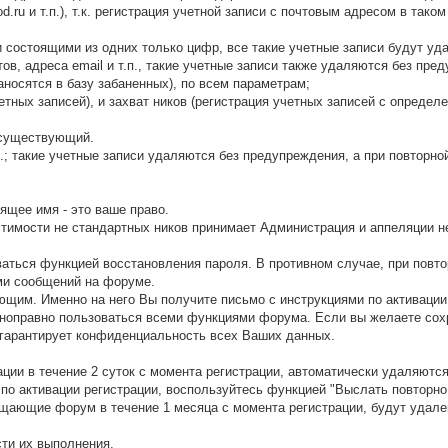
rod.ru и т.п.), т.к. регистрация учетной записи с почтовым адресом в так
 состоящими из одних только цифр, все такие учетные записи будут уд
ов, адреса email и т.п., такие учетные записи также удаляются без пр
аносятся в базу забаненных), по всем параметрам;
четных записей), и захват ников (регистрация учетных записей с опреде
а существующий.
д.; такие учетные записи удаляются без предупреждения, а при повторно
ящее имя - это ваше право.
стимости не стандартных ников принимает Администрация и аппеляции 
ваться функцией восстановления пароля. В противном случае, при повто
ми сообщений на форуме.
щим. Именно на него Вы получите письмо с инструкциями по активации 
ноправно пользоваться всеми функциями форума. Если вы желаете сохр
гарантирует конфиденциальность всех Ваших данных.
ции в течение 2 суток с момента регистрации, автоматически удаляются
по активации регистрации, воспользуйтесь функцией "Выслать повторно
щающие форум в течение 1 месяца с момента регистрации, будут удале
сти их выполнения.