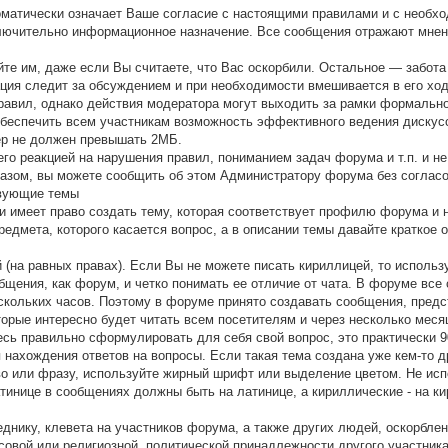
оматически означает Ваше согласие с настоящими правилами и с необх
ючительно информационное назначение. Все сообщения отражают мнения
айте им, даже если Вы считаете, что Вас оскорбили. Остальное — забот
ция следит за обсуждением и при необходимости вмешивается в его хо
вил, однако действия модератора могут выходить за рамки формального
беспечить всем участникам возможность эффективного ведения дискус
ер не должен превышать 2МБ.
его реакцией на нарушения правил, пониманием задач форума и т.п. и 
азом, вы можете сообщить об этом Администратору форума без согласо
твующие темы
и имеет право создать тему, которая соответствует профилю форума и н
предмета, которого касается вопрос, а в описании темы давайте кратко
 (на равных правах). Если Вы не можете писать кириллицей, то использ
щения, как форум, и четко понимать ее отличие от чата. В форуме все 
ескольких часов. Поэтому в форуме принято создавать сообщения, пре
торые интересно будет читать всем посетителям и через несколько меся
есь правильно сформулировать для себя свой вопрос, это практически 
нахождения ответов на вопросы. Если такая тема создана уже кем-то др
ово или фразу, используйте жирный шрифт или выделение цветом. Не и
латинице в сообщениях должны быть на латинице, а кириллические - на к
днику, клевета на участников форума, а также других людей, оскорблени
совой или религиозной, политической принадлежности другого участник