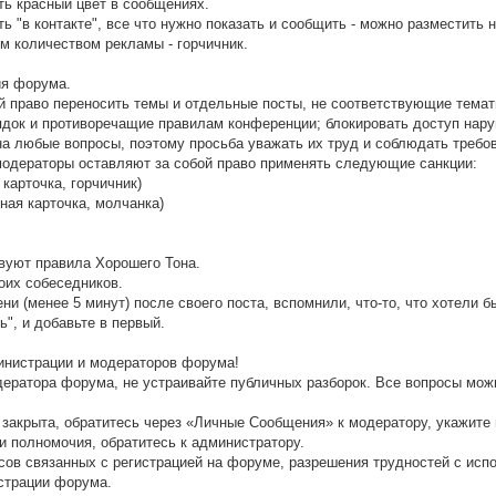
ать красный цвет в сообщениях.
ь "в контакте", все что нужно показать и сообщить - можно разместить 
м количеством рекламы - горчичник.
ия форума.
й право переносить темы и отдельные посты, не соответствующие тема
док и противоречащие правилам конференции; блокировать доступ нар
а любые вопросы, поэтому просьба уважать их труд и соблюдать требо
модераторы оставляют за собой право применять следующие санкции:
карточка, горчичник)
ная карточка, молчанка)
твуют правила Хорошего Тона.
воих собеседников.
и (менее 5 минут) после своего поста, вспомнили, что-то, что хотели 
", и добавьте в первый.
нистрации и модераторов форума!
одератора форума, не устраивайте публичных разборок. Все вопросы мож
 закрыта, обратитесь через «Личные Сообщения» к модератору, укажите 
и полномочия, обратитесь к администратору.
просов связанных с регистрацией на форуме, разрешения трудностей с и
страции форума.