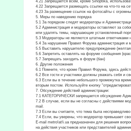
4.21 Запрещается всем, кроме Sinoptika, использов
4.22 Запрещается размещать ссылки на что-то на сет
4.23 За размещение ссылок на фотосайты с огромны
5. Меры по наведению порядка
5.1 За порядком следят модераторы и Администрац
5.2 Администрация и модераторы оставляют за собо
или удалять темы, нарушающие установленный поря
5.3 Модераторы не являются штатным ответчиками н
5.4 За нарушение Правил Форума администрация и 
5.5 Выставить нарушителю предупреждение (желтая 
5.6 Запретить оставлять на форуме сообщения (крас
5.7 Запрещать заходить в форум (бан)
6. Другие положения
6.1 Помните, что кроме Правил Форума, здесь дейс
6.2 Все гости и участники должны уважать себя и с
6.3 Если вы в течение небольшого промежутка времен
вторым постом. Используйте кнопку "отредактировать
7. Обсуждение действий администрации:
7.1 КАТЕГОРИЧЕСКИ запрещается обсуждение Адми
7.2 В случае, если вы не согласны с действиями м
mail.
7.3 Если вы считаете, что тема была несправедливо
7.4 Если, вы уверены, что модератор превышает сво
E-mail metro!at!i.ua предназначен для решения во
на действия участников или представителей админи