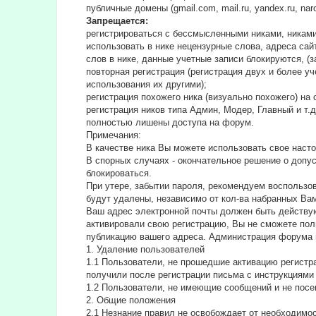
публичные домены (gmail.com, mail.ru, yandex.ru, na
Запрещается:
регистрироваться с бессмысленными никами, никами
использовать в нике нецензурные слова, адреса сайт
слов в нике, данные учетные записи блокируются, (з
повторная регистрация (регистрация двух и более у
использования их другими);
регистрация похожего ника (визуально похожего) н
регистрация ников типа Админ, Модер, Главный и т.
полностью лишены доступа на форум.
Примечания:
В качестве ника Вы можете использовать свое насто
В спорных случаях - окончательное решение о допу
блокироваться.
При утере, забытии пароля, рекомендуем воспользо
будут удалены, независимо от кол-ва набранных Ва
Ваш адрес электронной почты должен быть действую
активировали свою регистрацию, Вы не сможете пол
публикацию вашего адреса. Администрация форума 
1. Удаление пользователей
1.1 Пользователи, не прошедшие активацию регистра
получили после регистрации письма с инструкциями 
1.2 Пользователи, не имеющие сообщений и не посе
2. Общие положения
2.1 Hезнание правил не освобождает от необходимо