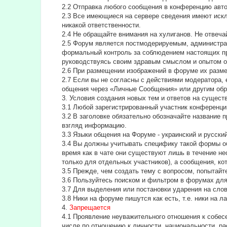
2.2 Отправка любого сообщения в конференцию авт
2.3 Все имеющиеся на сервере сведения имеют искл
никакой ответственности.
2.4 Не обращайте внимания на хулиганов. Не отвеч
2.5 Форум является постмодерируемым, администра
формальный контроль за соблюдением настоящих пра
руководствуясь своим здравым смыслом и опытом о
2.6 При размещении изображений в форуме их разм
2.7 Если вы не согласны с действиями модератора, 
общения через «Личные Сообщения» или другим обр
3. Условия создания новых тем и ответов на сущес
3.1 Любой зарегистрированный участник конференци
3.2 В заголовке обязательно обозначайте название 
взгляд информацию.
3.3 Языки общения на Форуме - украинский и русский
3.4 Вы должны учитывать специфику такой формы об
время как в чате они существуют лишь в течение н
только для отдельных участников), а сообщения, ко
3.5 Прежде, чем создать тему с вопросом, попытайт
3.6 Пользуйтесь поиском и фильтром в форумах для 
3.7 Для выделения или постановки ударения на сл
3.8 Ники на форуме пишутся как есть, т.е. ники на 
4.
Запрещается
4.1 Проявление неуважительного отношения к собесе
числе по отношению к личности, национальности, ра