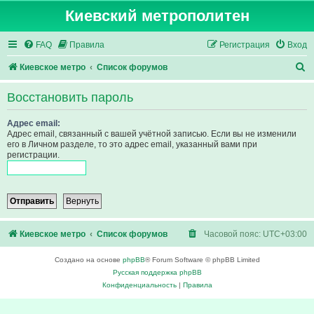
Киевский метрополитен
FAQ
Правила
Регистрация
Вход
П
Киевское метро
Список форумов
о
Восстановить пароль
и
с
Адрес email:
Адрес email, связанный с вашей учётной записью. Если вы не изменили
к
его в Личном разделе, то это адрес email, указанный вами при
регистрации.
Киевское метро
Список форумов
Часовой пояс:
UTC+03:00
Создано на основе
phpBB
® Forum Software © phpBB Limited
Русская поддержка phpBB
Конфиденциальность
|
Правила