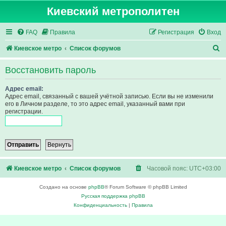
Киевский метрополитен
FAQ
Правила
Регистрация
Вход
П
Киевское метро
Список форумов
о
Восстановить пароль
и
с
Адрес email:
Адрес email, связанный с вашей учётной записью. Если вы не изменили
к
его в Личном разделе, то это адрес email, указанный вами при
регистрации.
Киевское метро
Список форумов
Часовой пояс:
UTC+03:00
Создано на основе
phpBB
® Forum Software © phpBB Limited
Русская поддержка phpBB
Конфиденциальность
|
Правила