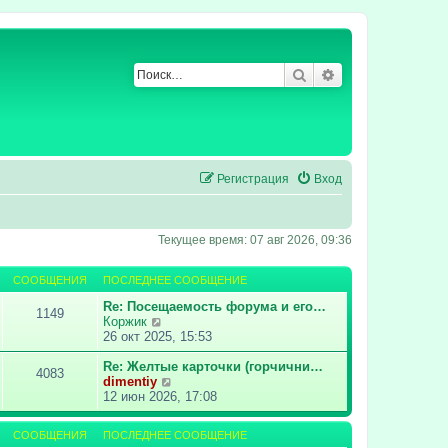
Поиск
Расширенный по
Регистрация
Вход
Текущее время: 07 авг 2026, 09:36
СООБЩЕНИЯ
ПОСЛЕДНЕЕ СООБЩЕНИЕ
Re: Посещаемость форума и его…
1149
П
Коржик
е
26 окт 2025, 15:53
р
е
Re: Желтые карточки (горчични…
4083
й
П
dimentiy
т
е
12 июн 2026, 17:08
и
р
к
е
СООБЩЕНИЯ
ПОСЛЕДНЕЕ СООБЩЕНИЕ
п
й