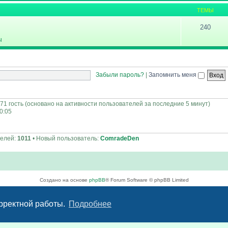
ТЕМЫ
240
ы
Забыли пароль?
|
Запомнить меня
171 гость (основано на активности пользователей за последние 5 минут)
00:05
телей:
1011
• Новый пользователь:
ComradeDen
Создано на основе
phpBB
® Forum Software © phpBB Limited
Русская поддержка phpBB
Конфиденциальность
|
Правила
орректной работы.
Подробнее