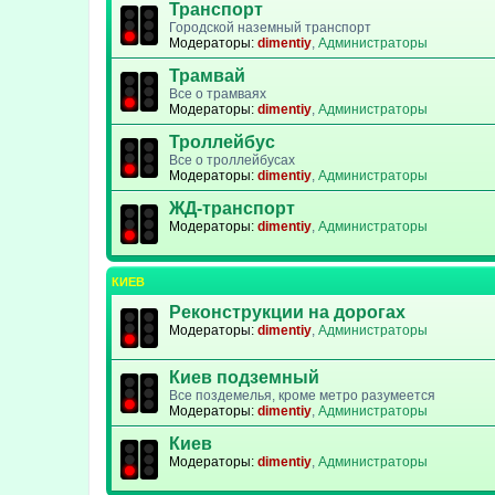
Транспорт
Городской наземный транспорт
Модераторы:
dimentiy
,
Администраторы
Трамвай
Все о трамваях
Модераторы:
dimentiy
,
Администраторы
Троллейбус
Все о троллейбусах
Модераторы:
dimentiy
,
Администраторы
ЖД-транспорт
Модераторы:
dimentiy
,
Администраторы
КИЕВ
Реконструкции на дорогах
Модераторы:
dimentiy
,
Администраторы
Киев подземный
Все поздемелья, кроме метро разумеется
Модераторы:
dimentiy
,
Администраторы
Киев
Модераторы:
dimentiy
,
Администраторы