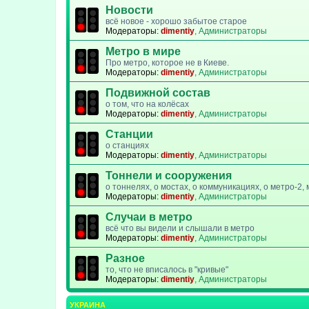
Новости
всё новое - хорошо забытое старое
Модераторы:
dimentiy
,
Администраторы
Метро в мире
Про метро, которое не в Киеве.
Модераторы:
dimentiy
,
Администраторы
Подвижной состав
о том, что на колёсах
Модераторы:
dimentiy
,
Администраторы
Станции
о станциях
Модераторы:
dimentiy
,
Администраторы
Тоннели и сооружения
о тоннелях, о мостах, о коммуникациях, о метро-2
Модераторы:
dimentiy
,
Администраторы
Случаи в метро
всё что вы видели и слышали в метро
Модераторы:
dimentiy
,
Администраторы
Разное
то, что не вписалось в "кривые"
Модераторы:
dimentiy
,
Администраторы
УКРАИНА