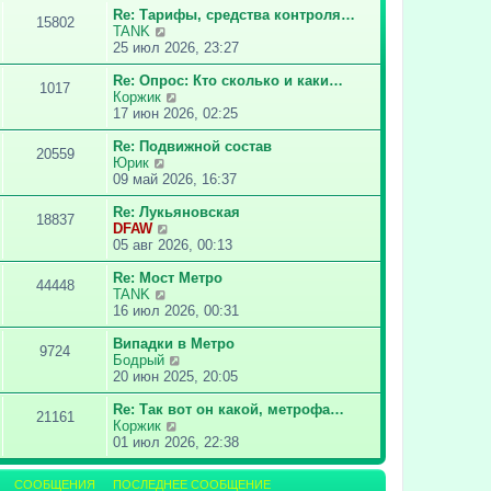
о
т
Re: Тарифы, средства контроля…
15802
с
и
П
TANK
л
к
е
25 июл 2026, 23:27
е
п
р
д
о
е
Re: Опрос: Кто сколько и каки…
1017
н
с
й
П
Коржик
е
л
т
е
17 июн 2026, 02:25
м
е
и
р
у
д
к
е
Re: Подвижной состав
20559
с
н
П
п
й
Юрик
о
е
е
о
т
09 май 2026, 16:37
о
м
р
с
и
б
у
е
л
к
Re: Лукьяновская
18837
щ
с
й
е
П
п
DFAW
е
о
т
д
е
о
05 авг 2026, 00:13
н
о
и
н
р
с
и
б
к
е
е
л
Re: Мост Метро
44448
ю
щ
п
м
П
й
е
TANK
е
о
у
е
т
д
16 июл 2026, 00:31
н
с
с
р
и
н
и
л
о
е
к
е
Випадки в Метро
9724
ю
е
о
й
п
м
П
Бодрый
д
б
т
о
у
е
20 июн 2025, 20:05
н
щ
и
с
с
р
е
е
к
л
о
е
Re: Так вот он какой, метрофа…
21161
м
н
п
е
о
П
й
Коржик
у
и
о
д
б
е
т
01 июл 2026, 22:38
с
ю
с
н
щ
р
и
о
л
е
е
е
к
СООБЩЕНИЯ
ПОСЛЕДНЕЕ СООБЩЕНИЕ
о
е
м
н
й
п