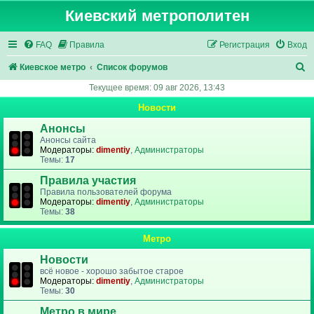
Киевский метрополитен
FAQ
Правила
Регистрация
Вход
П
Киевское метро
Список форумов
о
Текущее время: 09 авг 2026, 13:43
и
Новости
с
Анонсы
к
Анонсы сайта
Модераторы:
dimentiy
,
Администраторы
Темы:
17
Правила участия
Правила пользователей форума
Модераторы:
dimentiy
,
Администраторы
Темы:
38
Метро
Новости
всё новое - хорошо забытое старое
Модераторы:
dimentiy
,
Администраторы
Темы:
30
Метро в мире