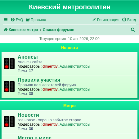
Киевский метрополитен
FAQ
Правила
Регистрация
Вход
П
Киевское метро
Список форумов
о
Текущее время: 10 авг 2026, 22:00
и
Новости
с
Анонсы
к
Анонсы сайта
Модераторы:
dimentiy
,
Администраторы
Темы:
17
Правила участия
Правила пользователей форума
Модераторы:
dimentiy
,
Администраторы
Темы:
38
Метро
Новости
всё новое - хорошо забытое старое
Модераторы:
dimentiy
,
Администраторы
Темы:
30
Метро в мире