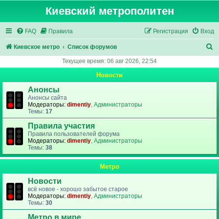
Киевский метрополитен
FAQ
Правила
Регистрация
Вход
П
Киевское метро
Список форумов
о
Текущее время: 06 авг 2026, 22:54
и
Новости
с
Анонсы
к
Анонсы сайта
Модераторы:
dimentiy
,
Администраторы
Темы:
17
Правила участия
Правила пользователей форума
Модераторы:
dimentiy
,
Администраторы
Темы:
38
Метро
Новости
всё новое - хорошо забытое старое
Модераторы:
dimentiy
,
Администраторы
Темы:
30
Метро в мире