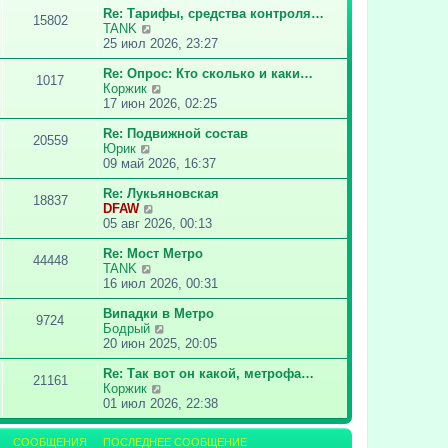
о
т
Re: Тарифы, средства контроля…
15802
с
и
П
TANK
л
к
е
25 июл 2026, 23:27
е
п
р
д
о
е
Re: Опрос: Кто сколько и каки…
1017
н
с
й
П
Коржик
е
л
т
е
17 июн 2026, 02:25
м
е
и
р
у
д
к
е
Re: Подвижной состав
20559
с
н
П
п
й
Юрик
о
е
е
о
т
09 май 2026, 16:37
о
м
р
с
и
б
у
е
л
к
Re: Лукьяновская
18837
щ
с
й
е
П
п
DFAW
е
о
т
д
е
о
05 авг 2026, 00:13
н
о
и
н
р
с
и
б
к
е
е
л
Re: Мост Метро
44448
ю
щ
п
м
П
й
е
TANK
е
о
у
е
т
д
16 июл 2026, 00:31
н
с
с
р
и
н
и
л
о
е
к
е
Випадки в Метро
9724
ю
е
о
й
п
м
П
Бодрый
д
б
т
о
у
е
20 июн 2025, 20:05
н
щ
и
с
с
р
е
е
к
л
о
е
Re: Так вот он какой, метрофа…
21161
м
н
п
е
о
П
й
Коржик
у
и
о
д
б
е
т
01 июл 2026, 22:38
с
ю
с
н
щ
р
и
о
л
е
е
е
к
СООБЩЕНИЯ
ПОСЛЕДНЕЕ СООБЩЕНИЕ
о
е
м
н
й
п