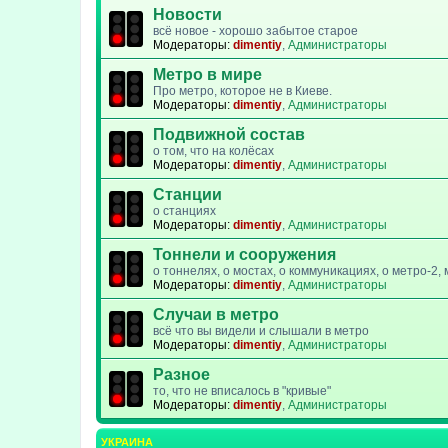
Новости
всё новое - хорошо забытое старое
Модераторы:
dimentiy
,
Администраторы
Метро в мире
Про метро, которое не в Киеве.
Модераторы:
dimentiy
,
Администраторы
Подвижной состав
о том, что на колёсах
Модераторы:
dimentiy
,
Администраторы
Станции
о станциях
Модераторы:
dimentiy
,
Администраторы
Тоннели и сооружения
о тоннелях, о мостах, о коммуникациях, о метро-2
Модераторы:
dimentiy
,
Администраторы
Случаи в метро
всё что вы видели и слышали в метро
Модераторы:
dimentiy
,
Администраторы
Разное
то, что не вписалось в "кривые"
Модераторы:
dimentiy
,
Администраторы
УКРАИНА