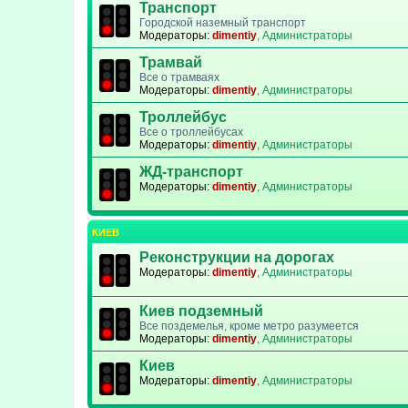
Транспорт
Городской наземный транспорт
Модераторы:
dimentiy
,
Администраторы
Трамвай
Все о трамваях
Модераторы:
dimentiy
,
Администраторы
Троллейбус
Все о троллейбусах
Модераторы:
dimentiy
,
Администраторы
ЖД-транспорт
Модераторы:
dimentiy
,
Администраторы
КИЕВ
Реконструкции на дорогах
Модераторы:
dimentiy
,
Администраторы
Киев подземный
Все поздемелья, кроме метро разумеется
Модераторы:
dimentiy
,
Администраторы
Киев
Модераторы:
dimentiy
,
Администраторы