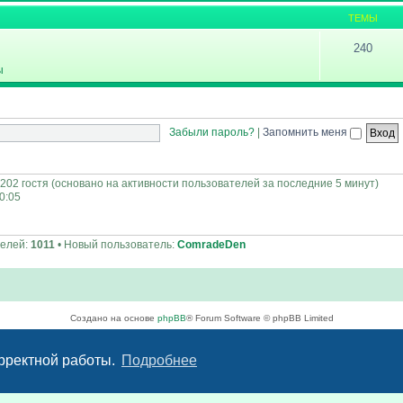
ТЕМЫ
240
ы
Забыли пароль?
|
Запомнить меня
 202 гостя (основано на активности пользователей за последние 5 минут)
00:05
телей:
1011
• Новый пользователь:
ComradeDen
Создано на основе
phpBB
® Forum Software © phpBB Limited
Русская поддержка phpBB
Конфиденциальность
|
Правила
орректной работы.
Подробнее