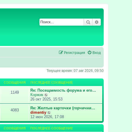
Поиск
Расширенный по
Регистрация
Вход
Текущее время: 07 авг 2026, 09:50
СООБЩЕНИЯ
ПОСЛЕДНЕЕ СООБЩЕНИЕ
Re: Посещаемость форума и его…
1149
П
Коржик
е
26 окт 2025, 15:53
р
е
Re: Желтые карточки (горчични…
4083
й
П
dimentiy
т
е
12 июн 2026, 17:08
и
р
к
е
СООБЩЕНИЯ
ПОСЛЕДНЕЕ СООБЩЕНИЕ
п
й