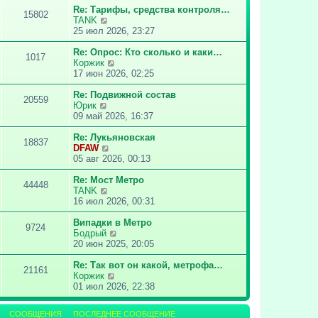
о
т
Re: Тарифы, средства контроля…
15802
с
и
П
TANK
л
к
е
25 июл 2026, 23:27
е
п
р
д
о
е
Re: Опрос: Кто сколько и каки…
1017
н
с
й
П
Коржик
е
л
т
е
17 июн 2026, 02:25
м
е
и
р
у
д
к
е
Re: Подвижной состав
20559
с
н
П
п
й
Юрик
о
е
е
о
т
09 май 2026, 16:37
о
м
р
с
и
б
у
е
л
к
Re: Лукьяновская
18837
щ
с
й
е
П
п
DFAW
е
о
т
д
е
о
05 авг 2026, 00:13
н
о
и
н
р
с
и
б
к
е
е
л
Re: Мост Метро
44448
ю
щ
п
м
П
й
е
TANK
е
о
у
е
т
д
16 июл 2026, 00:31
н
с
с
р
и
н
и
л
о
е
к
е
Випадки в Метро
9724
ю
е
о
й
п
м
П
Бодрый
д
б
т
о
у
е
20 июн 2025, 20:05
н
щ
и
с
с
р
е
е
к
л
о
е
Re: Так вот он какой, метрофа…
21161
м
н
п
е
о
П
й
Коржик
у
и
о
д
б
е
т
01 июл 2026, 22:38
с
ю
с
н
щ
р
и
о
л
е
е
е
к
СООБЩЕНИЯ
ПОСЛЕДНЕЕ СООБЩЕНИЕ
о
е
м
н
й
п