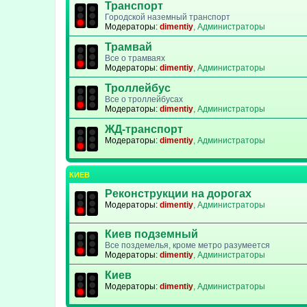
Транспорт
Городской наземный транспорт
Модераторы:
dimentiy
,
Администраторы
Трамвай
Все о трамваях
Модераторы:
dimentiy
,
Администраторы
Троллейбус
Все о троллейбусах
Модераторы:
dimentiy
,
Администраторы
ЖД-транспорт
Модераторы:
dimentiy
,
Администраторы
КИЕВ
Реконструкции на дорогах
Модераторы:
dimentiy
,
Администраторы
Киев подземный
Все поздемелья, кроме метро разумеется
Модераторы:
dimentiy
,
Администраторы
Киев
Модераторы:
dimentiy
,
Администраторы