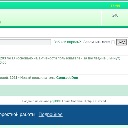
ТЕМЫ
240
ы
Забыли пароль?
|
Запомнить меня
 203 гостя (основано на активности пользователей за последние 5 минут)
00:05
телей:
1011
• Новый пользователь:
ComradeDen
Создано на основе
phpBB
® Forum Software © phpBB Limited
Русская поддержка phpBB
Конфиденциальность
|
Правила
орректной работы.
Подробнее