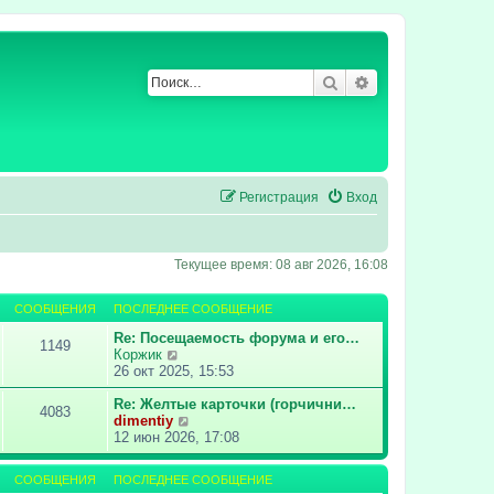
Поиск
Расширенный по
Регистрация
Вход
Текущее время: 08 авг 2026, 16:08
СООБЩЕНИЯ
ПОСЛЕДНЕЕ СООБЩЕНИЕ
Re: Посещаемость форума и его…
1149
П
Коржик
е
26 окт 2025, 15:53
р
е
Re: Желтые карточки (горчични…
4083
й
П
dimentiy
т
е
12 июн 2026, 17:08
и
р
к
е
СООБЩЕНИЯ
ПОСЛЕДНЕЕ СООБЩЕНИЕ
п
й