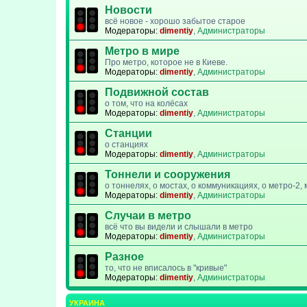
Новости
всё новое - хорошо забытое старое
Модераторы:
dimentiy
,
Администраторы
Метро в мире
Про метро, которое не в Киеве.
Модераторы:
dimentiy
,
Администраторы
Подвижной состав
о том, что на колёсах
Модераторы:
dimentiy
,
Администраторы
Станции
о станциях
Модераторы:
dimentiy
,
Администраторы
Тоннели и сооружения
о тоннелях, о мостах, о коммуникациях, о метро-2
Модераторы:
dimentiy
,
Администраторы
Случаи в метро
всё что вы видели и слышали в метро
Модераторы:
dimentiy
,
Администраторы
Разное
то, что не вписалось в "кривые"
Модераторы:
dimentiy
,
Администраторы
УКРАИНА