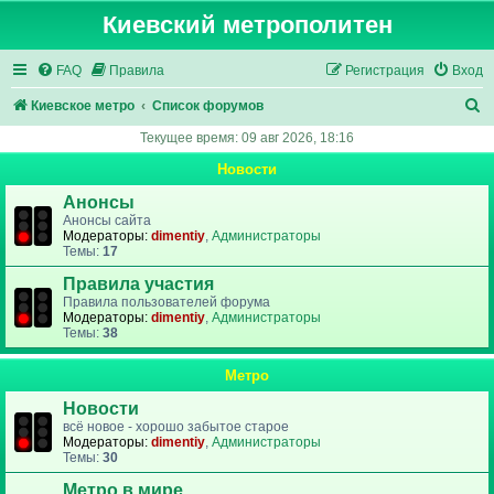
Киевский метрополитен
FAQ
Правила
Регистрация
Вход
П
Киевское метро
Список форумов
о
Текущее время: 09 авг 2026, 18:16
и
Новости
с
Анонсы
к
Анонсы сайта
Модераторы:
dimentiy
,
Администраторы
Темы:
17
Правила участия
Правила пользователей форума
Модераторы:
dimentiy
,
Администраторы
Темы:
38
Метро
Новости
всё новое - хорошо забытое старое
Модераторы:
dimentiy
,
Администраторы
Темы:
30
Метро в мире