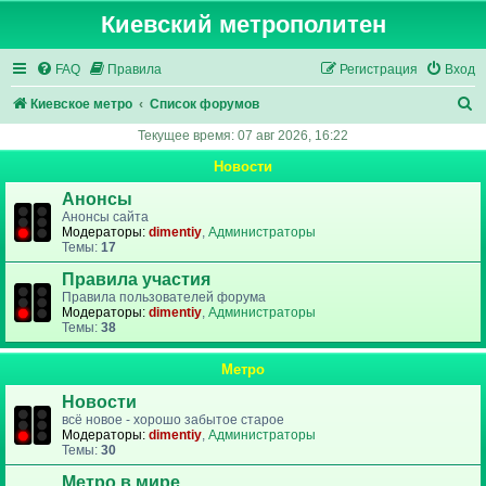
Киевский метрополитен
FAQ
Правила
Регистрация
Вход
П
Киевское метро
Список форумов
о
Текущее время: 07 авг 2026, 16:22
и
Новости
с
Анонсы
к
Анонсы сайта
Модераторы:
dimentiy
,
Администраторы
Темы:
17
Правила участия
Правила пользователей форума
Модераторы:
dimentiy
,
Администраторы
Темы:
38
Метро
Новости
всё новое - хорошо забытое старое
Модераторы:
dimentiy
,
Администраторы
Темы:
30
Метро в мире