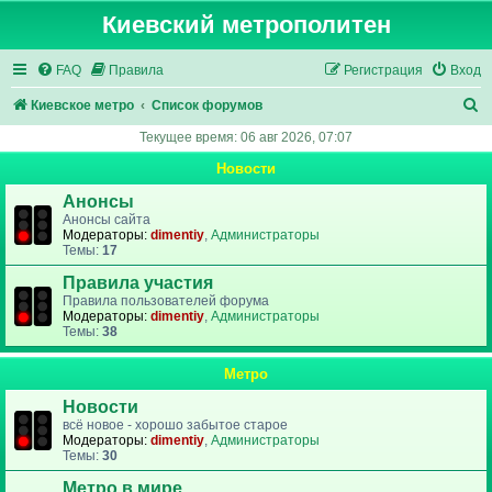
Киевский метрополитен
FAQ
Правила
Регистрация
Вход
П
Киевское метро
Список форумов
о
Текущее время: 06 авг 2026, 07:07
и
Новости
с
Анонсы
к
Анонсы сайта
Модераторы:
dimentiy
,
Администраторы
Темы:
17
Правила участия
Правила пользователей форума
Модераторы:
dimentiy
,
Администраторы
Темы:
38
Метро
Новости
всё новое - хорошо забытое старое
Модераторы:
dimentiy
,
Администраторы
Темы:
30
Метро в мире