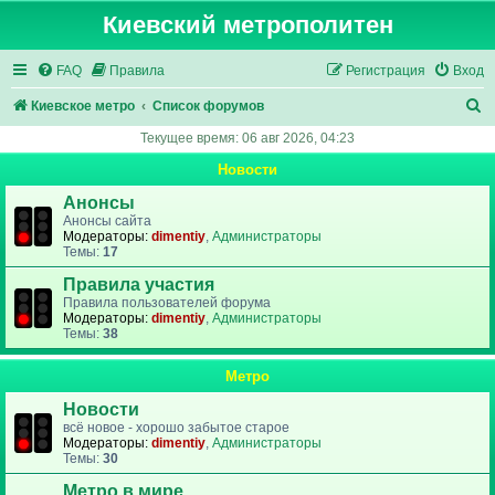
Киевский метрополитен
FAQ
Правила
Регистрация
Вход
П
Киевское метро
Список форумов
о
Текущее время: 06 авг 2026, 04:23
и
Новости
с
Анонсы
к
Анонсы сайта
Модераторы:
dimentiy
,
Администраторы
Темы:
17
Правила участия
Правила пользователей форума
Модераторы:
dimentiy
,
Администраторы
Темы:
38
Метро
Новости
всё новое - хорошо забытое старое
Модераторы:
dimentiy
,
Администраторы
Темы:
30
Метро в мире