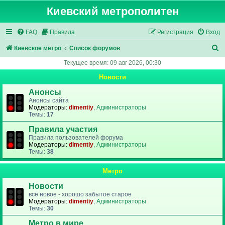
Киевский метрополитен
FAQ
Правила
Регистрация
Вход
П
Киевское метро
Список форумов
о
Текущее время: 09 авг 2026, 00:30
и
Новости
с
Анонсы
к
Анонсы сайта
Модераторы:
dimentiy
,
Администраторы
Темы:
17
Правила участия
Правила пользователей форума
Модераторы:
dimentiy
,
Администраторы
Темы:
38
Метро
Новости
всё новое - хорошо забытое старое
Модераторы:
dimentiy
,
Администраторы
Темы:
30
Метро в мире