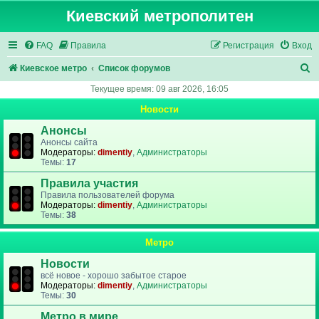
Киевский метрополитен
FAQ
Правила
Регистрация
Вход
П
Киевское метро
Список форумов
о
Текущее время: 09 авг 2026, 16:05
и
Новости
с
Анонсы
к
Анонсы сайта
Модераторы:
dimentiy
,
Администраторы
Темы:
17
Правила участия
Правила пользователей форума
Модераторы:
dimentiy
,
Администраторы
Темы:
38
Метро
Новости
всё новое - хорошо забытое старое
Модераторы:
dimentiy
,
Администраторы
Темы:
30
Метро в мире