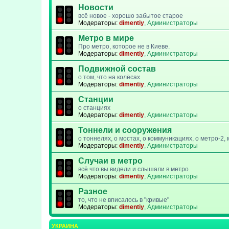
Новости
всё новое - хорошо забытое старое
Модераторы:
dimentiy
,
Администраторы
Метро в мире
Про метро, которое не в Киеве.
Модераторы:
dimentiy
,
Администраторы
Подвижной состав
о том, что на колёсах
Модераторы:
dimentiy
,
Администраторы
Станции
о станциях
Модераторы:
dimentiy
,
Администраторы
Тоннели и сооружения
о тоннелях, о мостах, о коммуникациях, о метро-2
Модераторы:
dimentiy
,
Администраторы
Случаи в метро
всё что вы видели и слышали в метро
Модераторы:
dimentiy
,
Администраторы
Разное
то, что не вписалось в "кривые"
Модераторы:
dimentiy
,
Администраторы
УКРАИНА