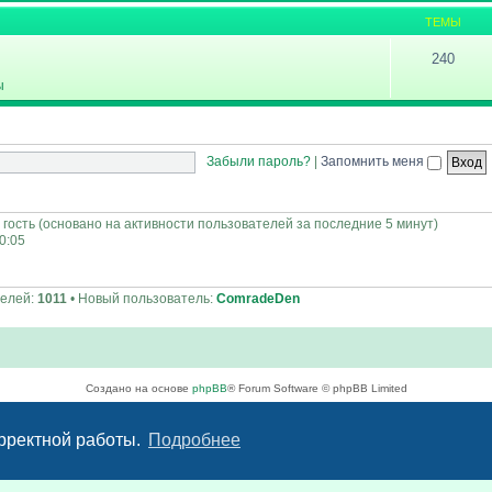
ТЕМЫ
240
ы
Забыли пароль?
|
Запомнить меня
 гость (основано на активности пользователей за последние 5 минут)
00:05
телей:
1011
• Новый пользователь:
ComradeDen
Создано на основе
phpBB
® Forum Software © phpBB Limited
Русская поддержка phpBB
Конфиденциальность
|
Правила
орректной работы.
Подробнее