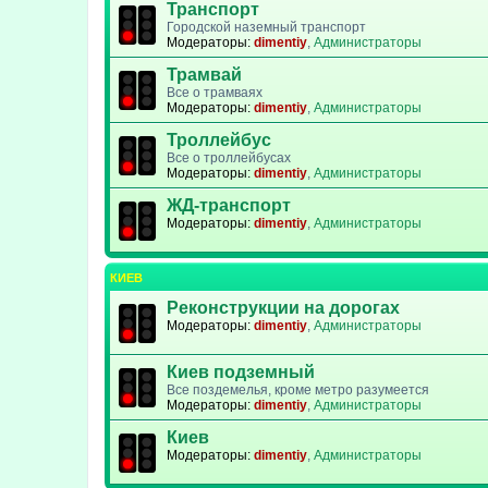
Транспорт
Городской наземный транспорт
Модераторы:
dimentiy
,
Администраторы
Трамвай
Все о трамваях
Модераторы:
dimentiy
,
Администраторы
Троллейбус
Все о троллейбусах
Модераторы:
dimentiy
,
Администраторы
ЖД-транспорт
Модераторы:
dimentiy
,
Администраторы
КИЕВ
Реконструкции на дорогах
Модераторы:
dimentiy
,
Администраторы
Киев подземный
Все поздемелья, кроме метро разумеется
Модераторы:
dimentiy
,
Администраторы
Киев
Модераторы:
dimentiy
,
Администраторы