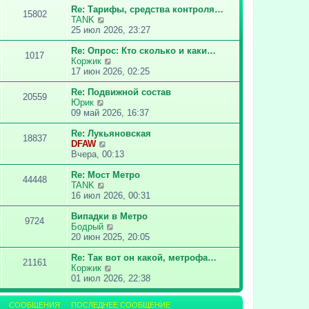
о
т
Re: Тарифы, средства контроля…
15802
с
и
П
TANK
л
к
е
25 июл 2026, 23:27
е
п
р
д
о
е
Re: Опрос: Кто сколько и каки…
1017
н
с
й
П
Коржик
е
л
т
е
17 июн 2026, 02:25
м
е
и
р
у
д
к
е
Re: Подвижной состав
20559
с
н
П
п
й
Юрик
о
е
е
о
т
09 май 2026, 16:37
о
м
р
с
и
б
у
е
л
к
Re: Лукьяновская
18837
щ
с
й
е
П
п
DFAW
е
о
т
д
е
о
Вчера, 00:13
н
о
и
н
р
с
и
б
к
е
е
л
Re: Мост Метро
44448
ю
щ
п
м
П
й
е
TANK
е
о
у
е
т
д
16 июл 2026, 00:31
н
с
с
р
и
н
и
л
о
е
к
е
Випадки в Метро
9724
ю
е
о
й
п
м
П
Бодрый
д
б
т
о
у
е
20 июн 2025, 20:05
н
щ
и
с
с
р
е
е
к
л
о
е
Re: Так вот он какой, метрофа…
21161
м
н
п
е
о
П
й
Коржик
у
и
о
д
б
е
т
01 июл 2026, 22:38
с
ю
с
н
щ
р
и
о
л
е
е
е
к
СООБЩЕНИЯ
ПОСЛЕДНЕЕ СООБЩЕНИЕ
о
е
м
н
й
п