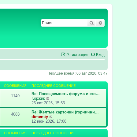
Поиск
Расширенный по
Регистрация
Вход
Текущее время: 06 авг 2026, 03:47
СООБЩЕНИЯ
ПОСЛЕДНЕЕ СООБЩЕНИЕ
Re: Посещаемость форума и его…
1149
П
Коржик
е
26 окт 2025, 15:53
р
е
Re: Желтые карточки (горчични…
4083
й
П
dimentiy
т
е
12 июн 2026, 17:08
и
р
к
е
СООБЩЕНИЯ
ПОСЛЕДНЕЕ СООБЩЕНИЕ
п
й