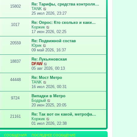
о
т
Re: Тарифы, средства контроля…
15802
с
и
П
TANK
л
к
е
25 июл 2026, 23:27
е
п
р
д
о
е
Re: Опрос: Кто сколько и каки…
1017
н
с
й
П
Коржик
е
л
т
е
17 июн 2026, 02:25
м
е
и
р
у
д
к
е
Re: Подвижной состав
20559
с
н
П
п
й
Юрик
о
е
е
о
т
09 май 2026, 16:37
о
м
р
с
и
б
у
е
л
к
Re: Лукьяновская
18837
щ
с
й
е
П
п
DFAW
е
о
т
д
е
о
05 авг 2026, 00:13
н
о
и
н
р
с
и
б
к
е
е
л
Re: Мост Метро
44448
ю
щ
п
м
П
й
е
TANK
е
о
у
е
т
д
16 июл 2026, 00:31
н
с
с
р
и
н
и
л
о
е
к
е
Випадки в Метро
9724
ю
е
о
й
п
м
П
Бодрый
д
б
т
о
у
е
20 июн 2025, 20:05
н
щ
и
с
с
р
е
е
к
л
о
е
Re: Так вот он какой, метрофа…
21161
м
н
п
е
о
П
й
Коржик
у
и
о
д
б
е
т
01 июл 2026, 22:38
с
ю
с
н
щ
р
и
о
л
е
е
е
к
СООБЩЕНИЯ
ПОСЛЕДНЕЕ СООБЩЕНИЕ
о
е
м
н
й
п