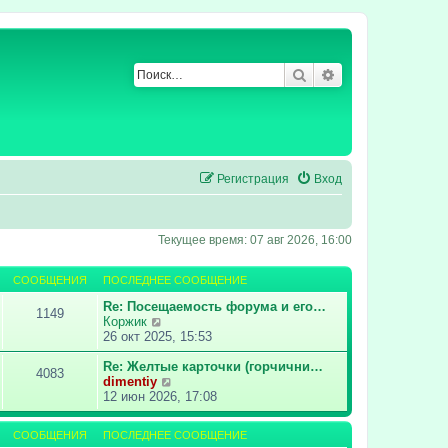
Поиск
Расширенный по
Регистрация
Вход
Текущее время: 07 авг 2026, 16:00
СООБЩЕНИЯ
ПОСЛЕДНЕЕ СООБЩЕНИЕ
Re: Посещаемость форума и его…
1149
П
Коржик
е
26 окт 2025, 15:53
р
е
Re: Желтые карточки (горчични…
4083
й
П
dimentiy
т
е
12 июн 2026, 17:08
и
р
к
е
СООБЩЕНИЯ
ПОСЛЕДНЕЕ СООБЩЕНИЕ
п
й