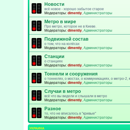
Новости
всё новое - хорошо забытое старое
Модераторы:
dimentiy
,
Администраторы
Метро в мире
Про метро, которое не в Киеве.
Модераторы:
dimentiy
,
Администраторы
Подвижной состав
о том, что на колёсах
Модераторы:
dimentiy
,
Администраторы
Станции
о станциях
Модераторы:
dimentiy
,
Администраторы
Тоннели и сооружения
о тоннелях, о мостах, о коммуникациях, о метро-2
Модераторы:
dimentiy
,
Администраторы
Случаи в метро
всё что вы видели и слышали в метро
Модераторы:
dimentiy
,
Администраторы
Разное
то, что не вписалось в "кривые"
Модераторы:
dimentiy
,
Администраторы
УКРАИНА