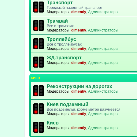
Транспорт
Городской наземный транспорт
Модераторы:
dimentiy
,
Администраторы
Трамвай
Все о трамваях
Модераторы:
dimentiy
,
Администраторы
Троллейбус
Все о троллейбусах
Модераторы:
dimentiy
,
Администраторы
ЖД-транспорт
Модераторы:
dimentiy
,
Администраторы
КИЕВ
Реконструкции на дорогах
Модераторы:
dimentiy
,
Администраторы
Киев подземный
Все поздемелья, кроме метро разумеется
Модераторы:
dimentiy
,
Администраторы
Киев
Модераторы:
dimentiy
,
Администраторы