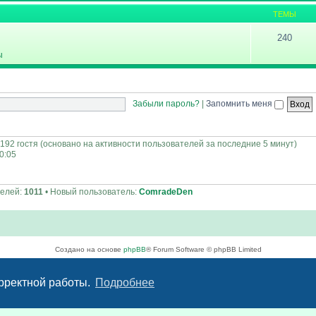
ТЕМЫ
240
ы
Забыли пароль?
|
Запомнить меня
 192 гостя (основано на активности пользователей за последние 5 минут)
00:05
телей:
1011
• Новый пользователь:
ComradeDen
Создано на основе
phpBB
® Forum Software © phpBB Limited
Русская поддержка phpBB
Конфиденциальность
|
Правила
орректной работы.
Подробнее