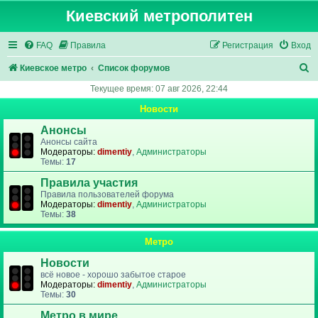
Киевский метрополитен
FAQ
Правила
Регистрация
Вход
П
Киевское метро
Список форумов
о
Текущее время: 07 авг 2026, 22:44
и
Новости
с
Анонсы
к
Анонсы сайта
Модераторы:
dimentiy
,
Администраторы
Темы:
17
Правила участия
Правила пользователей форума
Модераторы:
dimentiy
,
Администраторы
Темы:
38
Метро
Новости
всё новое - хорошо забытое старое
Модераторы:
dimentiy
,
Администраторы
Темы:
30
Метро в мире