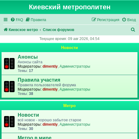
Киевский метрополитен
FAQ
Правила
Регистрация
Вход
П
Киевское метро
Список форумов
о
Текущее время: 09 авг 2026, 04:54
и
Новости
с
Анонсы
к
Анонсы сайта
Модераторы:
dimentiy
,
Администраторы
Темы:
17
Правила участия
Правила пользователей форума
Модераторы:
dimentiy
,
Администраторы
Темы:
38
Метро
Новости
всё новое - хорошо забытое старое
Модераторы:
dimentiy
,
Администраторы
Темы:
30
Метро в мире