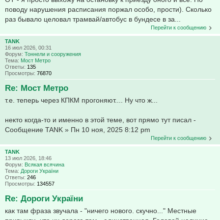
поводу нарушения расписания поржал особо, прости). Сколько
раз бывало целовал трамвай/автобус в бундесе в за...
Перейти к сообщению
TANK
16 июл 2026, 00:31
Форум:
Тоннели и сооружения
Тема:
Мост Метро
Ответы:
135
Просмотры:
76870
Re: Мост Метро
т.е. теперь через КПКМ прогоняют.... Ну что ж...
некто когда-то и именно в этой теме, вот прямо тут писал -
Сообщение TANK » Пн 10 ноя, 2025 8:12 pm
Перейти к сообщению
TANK
13 июл 2026, 18:46
Форум:
Всякая всячина
Тема:
Дороги України
Ответы:
246
Просмотры:
134557
Re: Дороги України
как там фраза звучала - "ничего нового. скучно..." Местные