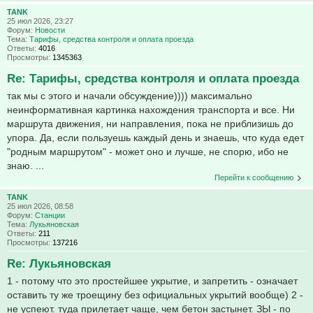
TANK
25 июл 2026, 23:27
Форум:
Новости
Тема:
Тарифы, средства контроля и оплата проезда
Ответы:
4016
Просмотры:
1345363
Re: Тарифы, средства контроля и оплата проезда
так мы с этого и начали обсуждение)))) максимально
неинформативная картинка нахождения транспорта и все. Ни
маршрута движения, ни направления, пока не приблизишь до
упора. Да, если пользуешь каждый день и знаешь, что куда едет
"родным маршрутом" - может оно и лучше, не спорю, ибо не
знаю. ...
Перейти к сообщению
TANK
25 июл 2026, 08:58
Форум:
Станции
Тема:
Лукьяновская
Ответы:
211
Просмотры:
137216
Re: Лукьяновская
1 - потому что это простейшее укрытие, и запретить - означает
оставить ту же троещину без официальных укрытий вообще) 2 -
не успеют. туда прилетает чаще, чем бетон застынет. ЗЫ - по