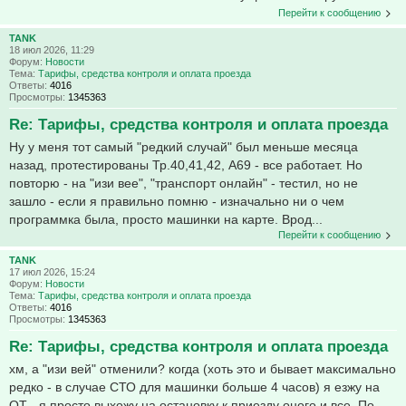
Перейти к сообщению
TANK
18 июл 2026, 11:29
Форум:
Новости
Тема:
Тарифы, средства контроля и оплата проезда
Ответы:
4016
Просмотры:
1345363
Re: Тарифы, средства контроля и оплата проезда
Ну у меня тот самый "редкий случай" был меньше месяца
назад, протестированы Тр.40,41,42, А69 - все работает. Но
повторю - на "изи вее", "транспорт онлайн" - тестил, но не
зашло - если я правильно помню - изначально ни о чем
программка была, просто машинки на карте. Врод...
Перейти к сообщению
TANK
17 июл 2026, 15:24
Форум:
Новости
Тема:
Тарифы, средства контроля и оплата проезда
Ответы:
4016
Просмотры:
1345363
Re: Тарифы, средства контроля и оплата проезда
хм, а "изи вей" отменили? когда (хоть это и бывает максимально
редко - в случае СТО для машинки больше 4 часов) я езжу на
ОТ - я просто выхожу на остановку к приезду оного и все. По