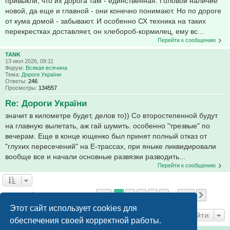
привыкли, что их дорога там - единственная. Головой наличие
новой, да еще и главной - они конечно понимают. Но по дороге
от кума домой - забывают. И особенно СХ техника на таких
перекрестках доставляет, он хлебороб-кормилец, ему вс...
Перейти к сообщению
TANK
13 июл 2026, 09:11
Форум:
Всякая всячина
Тема:
Дороги України
Ответы:
246
Просмотры:
134557
Re: Дороги України
значит в километре будет, делов то)) Со второстепенной будут
на главную вылетать, аж гай шумить. особенно "трезвые" по
вечерам. Еще в конце ющенко был принят полный отказ от
"глухих пересечений" на Е-трассах, при яныке ликвидировали
вообще все и начали основные развязки разводить...
Перейти к сообщению
Страница
1
из
789
1
2
3
4
5
789
След.
Найдено 11824 результата
…
Этот сайт использует cookies для
Перейти
обеспечения своей корректной работы.