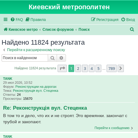
Киевский метрополитен
FAQ
Правила
Регистрация
Вход
П
Киевское метро
Список форумов
Поиск
о
Найдено 11824 результата
и
Перейти к расширенному поиску
с
Поиск
Расширенный поиск
к
Страница
1
из
789
1
2
3
4
5
789
След.
Найдено 11824 результата
…
TANK
29 июл 2026, 10:52
Форум:
Реконструкции на дорогах
Тема:
Реконструкція вул. Стеценка
Ответы:
24
Просмотры:
15670
Re: Реконструкція вул. Стеценка
В том то и дело, что их и не строят. Это времянки. закончат с
трубой и закопают.
Перейти к сообщению
TANK