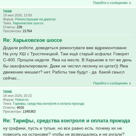
Перейти к сообщению
TANK
19 июл 2026, 13:50
Форум:
Реконструкции на дорогах
Тема:
Харьковское шоссе
Ответы:
239
Просмотры:
21764
Re: Харьковское шоссе
Додали роботи, доведеться ремонтувати вже відремонтоване
На углу ХШ с Тростянецкой. Там ещё старый асфальт. Говорят
С-400. Прошла неделя. Яма на месте. В Харькове в тот же день
бы заасфальтировали. Даже не чистил лесенку из цитат)) Яма
движению мешает? нет. Работы там будут - да. Какой смысл
сейчас...
Перейти к сообщению
TANK
18 июл 2026, 20:22
Форум:
Новости
Тема:
Тарифы, средства контроля и оплата проезда
Ответы:
4016
Просмотры:
1345363
Re: Тарифы, средства контроля и оплата проезда
ну графики, пусть и тупые, но все равно есть. почему их не
повесить на остановке? чтобы не возмущались и не ругали?