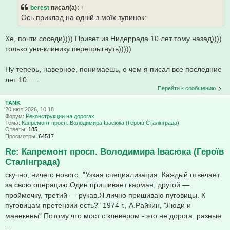
berest
писал(а):
↑
Ось приклад на одній з моїх зупинок:
Хе, почти соседи)))) Привет из Нидеррада 10 лет тому назад))))
только уни-клинику перепрыгнуть)))))
Ну теперь, наверное, понимаешь, о чем я писал все последние
лет 10......
Перейти к сообщению
TANK
20 июл 2026, 10:18
Форум:
Реконструкции на дорогах
Тема:
Капремонт просп. Володимира Івасюка (Героїв Сталінграда)
Ответы:
185
Просмотры:
64517
Re: Капремонт просп. Володимира Івасюка (Героїв
Сталінграда)
скучно, ничего нового. "Узкая специализация. Каждый отвечает
за свою операцию.Один пришивает карман, другой —
проймочку, третий — рукав.Я лично пришиваю пуговицы. К
пуговицам претензии есть?" 1974 г., А.Райкин, "Люди и
манекены" Потому что мост с клевером - это не дорога. разные
...