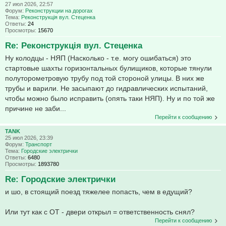
27 июл 2026, 22:57
Форум:
Реконструкции на дорогах
Тема:
Реконструкція вул. Стеценка
Ответы:
24
Просмотры:
15670
Re: Реконструкція вул. Стеценка
Ну колодцы - НЯП (Насколько - т.е. могу ошибаться) это
стартовые шахты горизонтальных булищиков, которые тянули
полуторометровую трубу под той стороной улицы. В них же
трубы и варили. Не засыпают до гидравлических испытаний,
чтобы можно было исправить (опять таки НЯП). Ну и по той же
причине не заби...
Перейти к сообщению
TANK
25 июл 2026, 23:39
Форум:
Транспорт
Тема:
Городские электрички
Ответы:
6480
Просмотры:
1893780
Re: Городские электрички
и шо, в стоящий поезд тяжелее попасть, чем в едущий?
Или тут как с ОТ - двери открыл = ответственность снял?
Перейти к сообщению