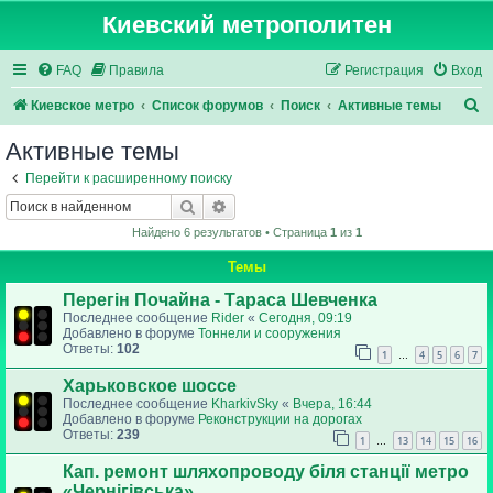
Киевский метрополитен
FAQ
Правила
Регистрация
Вход
П
Киевское метро
Список форумов
Поиск
Активные темы
о
Активные темы
и
Перейти к расширенному поиску
с
Поиск
Расширенный поиск
к
Найдено 6 результатов • Страница
1
из
1
Темы
Перегін Почайна - Тараса Шевченка
Последнее сообщение
Rider
«
Сегодня, 09:19
Добавлено в форуме
Тоннели и сооружения
Ответы:
102
1
4
5
6
7
…
Харьковское шоссе
Последнее сообщение
KharkivSky
«
Вчера, 16:44
Добавлено в форуме
Реконструкции на дорогах
Ответы:
239
1
13
14
15
16
…
Кап. ремонт шляхопроводу біля станції метро
«Чернігівська»