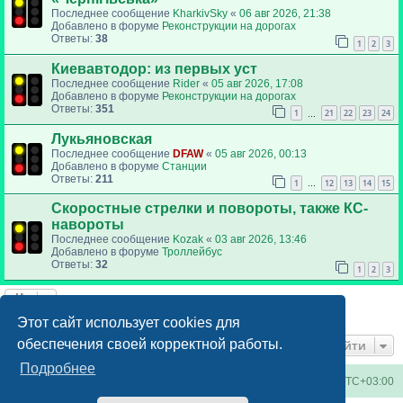
Последнее сообщение
KharkivSky
«
06 авг 2026, 21:38
Добавлено в форуме
Реконструкции на дорогах
Ответы:
38
1
2
3
Киевавтодор: из первых уст
Последнее сообщение
Rider
«
05 авг 2026, 17:08
Добавлено в форуме
Реконструкции на дорогах
Ответы:
351
1
21
22
23
24
…
Лукьяновская
Последнее сообщение
DFAW
«
05 авг 2026, 00:13
Добавлено в форуме
Станции
Ответы:
211
1
12
13
14
15
…
Скоростные стрелки и повороты, также КС-
навороты
Последнее сообщение
Kozak
«
03 авг 2026, 13:46
Добавлено в форуме
Троллейбус
Ответы:
32
1
2
3
Найдено 6 результатов • Страница
1
из
1
Этот сайт использует cookies для
обеспечения своей корректной работы.
Перейти
Подробнее
Киевское метро
Список форумов
Часовой пояс:
UTC+03:00