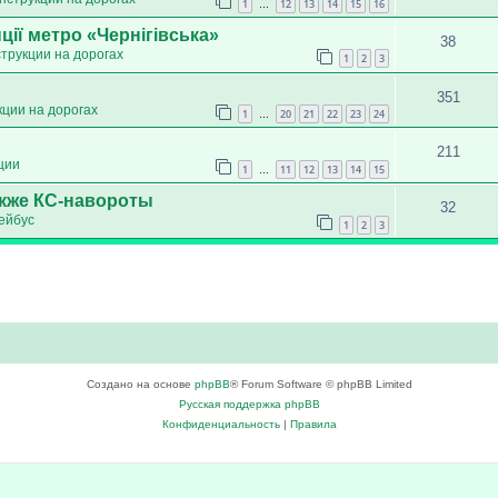
1
12
13
14
15
16
…
ції метро «Чернігівська»
38
трукции на дорогах
1
2
3
351
кции на дорогах
1
20
21
22
23
24
…
211
ции
1
11
12
13
14
15
…
акже КС-навороты
32
ейбус
1
2
3
Создано на основе
phpBB
® Forum Software © phpBB Limited
Русская поддержка phpBB
Конфиденциальность
|
Правила