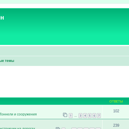
ен
ые темы
ОТВЕТЫ
102
Тоннели и сооружения
1
3
4
5
6
7
…
239
нструкции на дорогах