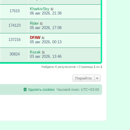
KharkivSky
17615
06 авг 2026, 21:38
Rider
174123
05 авг 2026, 17:08
DFAW
137216
05 авг 2026, 00:13
Kozak
30824
03 авг 2026, 13:46
Найдено 6 результатов • Страница
1
из
1
Перейти
Удалить cookies
Часовой пояс:
UTC+03:00