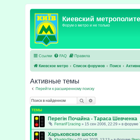
Киевский метрополит
Форум о метро и не только
Ссылки
FAQ
Правила
Киевское метро
Список форумов
Поиск
Активн
Активные темы
Перейти к расширенному поиску
Поиск
Расширенный поиск
ТЕМЫ
Перегін Почайна - Тараса Шевченка
FerrariF1racing
»
15 сен 2006, 22:29
» в форуме
Харьковское шоссе
KharkivSky
»
02 окт 2025, 13:13
» в форуме
Реко