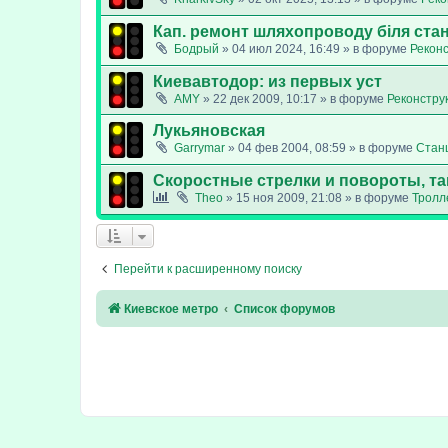
Кап. ремонт шляхопроводу біля стан
Бодрый
»
04 июл 2024, 16:49
» в форуме
Реконс
Киевавтодор: из первых уст
AMY
»
22 дек 2009, 10:17
» в форуме
Реконстру
Лукьяновская
Garrymar
»
04 фев 2004, 08:59
» в форуме
Стан
Скоростные стрелки и повороты, т
Theo
»
15 ноя 2009, 21:08
» в форуме
Тролл
Перейти к расширенному поиску
Киевское метро
Список форумов