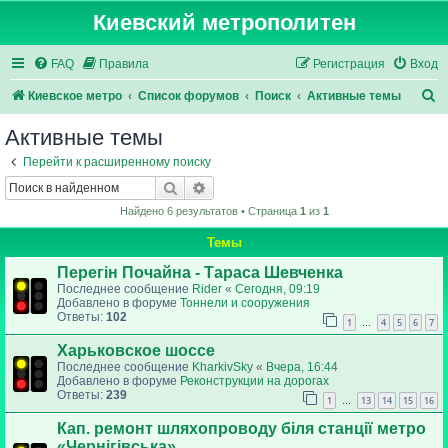
Киевский метрополитен
FAQ
Правила
Регистрация
Вход
П
Киевское метро
Список форумов
Поиск
Активные темы
о
Активные темы
и
Перейти к расширенному поиску
с
Поиск
Расширенный поиск
к
Найдено 6 результатов • Страница
1
из
1
Темы
Перегін Почайна - Тараса Шевченка
Последнее сообщение
Rider
«
Сегодня, 09:19
Добавлено в форуме
Тоннели и сооружения
Ответы:
102
1
4
5
6
7
…
Харьковское шоссе
Последнее сообщение
KharkivSky
«
Вчера, 16:44
Добавлено в форуме
Реконструкции на дорогах
Ответы:
239
1
13
14
15
16
…
Кап. ремонт шляхопроводу біля станції метро
«Чернігівська»