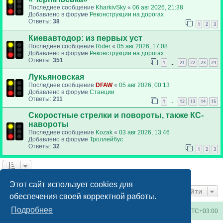
Последнее сообщение
KharkivSky
«
06 авг 2026, 21:38
Добавлено в форуме
Реконструкции на дорогах
Ответы:
38
1
2
3
Киевавтодор: из первых уст
Последнее сообщение
Rider
«
05 авг 2026, 17:08
Добавлено в форуме
Реконструкции на дорогах
Ответы:
351
1
21
22
23
24
…
Лукьяновская
Последнее сообщение
DFAW
«
05 авг 2026, 00:13
Добавлено в форуме
Станции
Ответы:
211
1
12
13
14
15
…
Скоростные стрелки и повороты, также КС-
навороты
Последнее сообщение
Kozak
«
03 авг 2026, 13:46
Добавлено в форуме
Троллейбус
Ответы:
32
1
2
3
Найдено 6 результатов • Страница
1
из
1
Этот сайт использует cookies для
Перейти
обеспечения своей корректной работы.
Подробнее
Киевское метро
Список форумов
Часовой пояс:
UTC+03:00