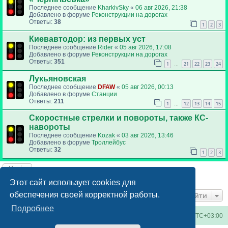
Последнее сообщение
KharkivSky
«
06 авг 2026, 21:38
Добавлено в форуме
Реконструкции на дорогах
Ответы:
38
1
2
3
Киевавтодор: из первых уст
Последнее сообщение
Rider
«
05 авг 2026, 17:08
Добавлено в форуме
Реконструкции на дорогах
Ответы:
351
1
21
22
23
24
…
Лукьяновская
Последнее сообщение
DFAW
«
05 авг 2026, 00:13
Добавлено в форуме
Станции
Ответы:
211
1
12
13
14
15
…
Скоростные стрелки и повороты, также КС-
навороты
Последнее сообщение
Kozak
«
03 авг 2026, 13:46
Добавлено в форуме
Троллейбус
Ответы:
32
1
2
3
Найдено 6 результатов • Страница
1
из
1
Этот сайт использует cookies для
обеспечения своей корректной работы.
Перейти
Подробнее
Киевское метро
Список форумов
Часовой пояс:
UTC+03:00