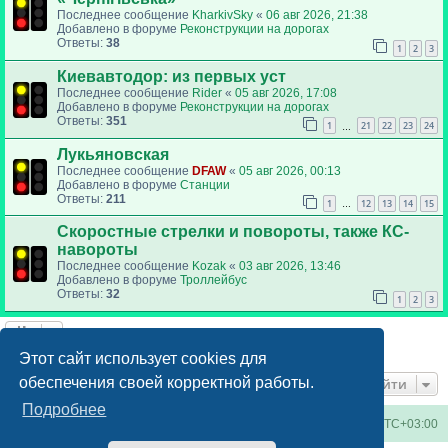
Последнее сообщение
KharkivSky
«
06 авг 2026, 21:38
Добавлено в форуме
Реконструкции на дорогах
Ответы:
38
1
2
3
Киевавтодор: из первых уст
Последнее сообщение
Rider
«
05 авг 2026, 17:08
Добавлено в форуме
Реконструкции на дорогах
Ответы:
351
1
21
22
23
24
…
Лукьяновская
Последнее сообщение
DFAW
«
05 авг 2026, 00:13
Добавлено в форуме
Станции
Ответы:
211
1
12
13
14
15
…
Скоростные стрелки и повороты, также КС-
навороты
Последнее сообщение
Kozak
«
03 авг 2026, 13:46
Добавлено в форуме
Троллейбус
Ответы:
32
1
2
3
Найдено 6 результатов • Страница
1
из
1
Этот сайт использует cookies для
обеспечения своей корректной работы.
Перейти
Подробнее
Киевское метро
Список форумов
Часовой пояс:
UTC+03:00