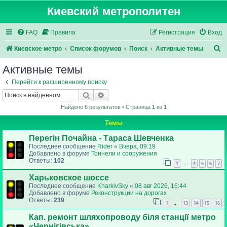
Киевский метрополитен
FAQ
Правила
Регистрация
Вход
П
Киевское метро
Список форумов
Поиск
Активные темы
о
Активные темы
и
Перейти к расширенному поиску
с
Поиск
Расширенный поиск
к
Найдено 6 результатов • Страница
1
из
1
Темы
Перегін Почайна - Тараса Шевченка
Последнее сообщение
Rider
«
Вчера, 09:19
Добавлено в форуме
Тоннели и сооружения
Ответы:
102
1
4
5
6
7
…
Харьковское шоссе
Последнее сообщение
KharkivSky
«
08 авг 2026, 16:44
Добавлено в форуме
Реконструкции на дорогах
Ответы:
239
1
13
14
15
16
…
Кап. ремонт шляхопроводу біля станції метро
«Чернігівська»