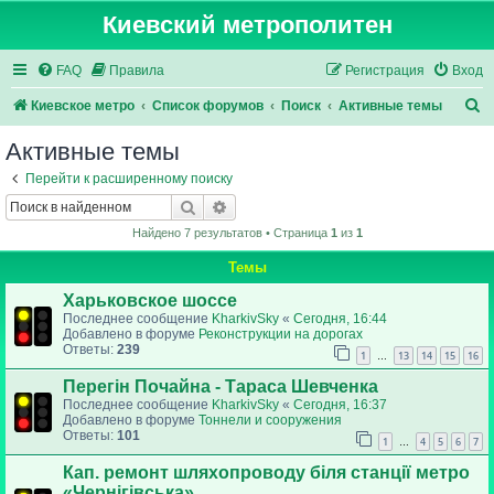
Киевский метрополитен
FAQ
Правила
Регистрация
Вход
П
Киевское метро
Список форумов
Поиск
Активные темы
о
Активные темы
и
Перейти к расширенному поиску
с
Поиск
Расширенный поиск
к
Найдено 7 результатов • Страница
1
из
1
Темы
Харьковское шоссе
Последнее сообщение
KharkivSky
«
Сегодня, 16:44
Добавлено в форуме
Реконструкции на дорогах
Ответы:
239
1
13
14
15
16
…
Перегін Почайна - Тараса Шевченка
Последнее сообщение
KharkivSky
«
Сегодня, 16:37
Добавлено в форуме
Тоннели и сооружения
Ответы:
101
1
4
5
6
7
…
Кап. ремонт шляхопроводу біля станції метро
«Чернігівська»