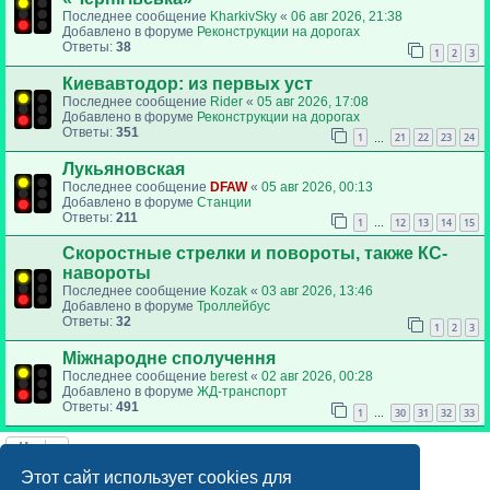
Последнее сообщение
KharkivSky
«
06 авг 2026, 21:38
Добавлено в форуме
Реконструкции на дорогах
Ответы:
38
1
2
3
Киевавтодор: из первых уст
Последнее сообщение
Rider
«
05 авг 2026, 17:08
Добавлено в форуме
Реконструкции на дорогах
Ответы:
351
1
21
22
23
24
…
Лукьяновская
Последнее сообщение
DFAW
«
05 авг 2026, 00:13
Добавлено в форуме
Станции
Ответы:
211
1
12
13
14
15
…
Скоростные стрелки и повороты, также КС-
навороты
Последнее сообщение
Kozak
«
03 авг 2026, 13:46
Добавлено в форуме
Троллейбус
Ответы:
32
1
2
3
Міжнародне сполучення
Последнее сообщение
berest
«
02 авг 2026, 00:28
Добавлено в форуме
ЖД-транспорт
Ответы:
491
1
30
31
32
33
…
Найдено 7 результатов • Страница
1
из
1
Этот сайт использует cookies для