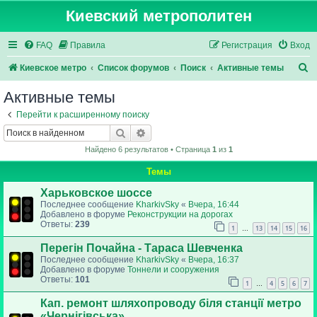
Киевский метрополитен
FAQ
Правила
Регистрация
Вход
П
Киевское метро
Список форумов
Поиск
Активные темы
о
Активные темы
и
Перейти к расширенному поиску
с
Поиск
Расширенный поиск
к
Найдено 6 результатов • Страница
1
из
1
Темы
Харьковское шоссе
Последнее сообщение
KharkivSky
«
Вчера, 16:44
Добавлено в форуме
Реконструкции на дорогах
Ответы:
239
1
13
14
15
16
…
Перегін Почайна - Тараса Шевченка
Последнее сообщение
KharkivSky
«
Вчера, 16:37
Добавлено в форуме
Тоннели и сооружения
Ответы:
101
1
4
5
6
7
…
Кап. ремонт шляхопроводу біля станції метро
«Чернігівська»