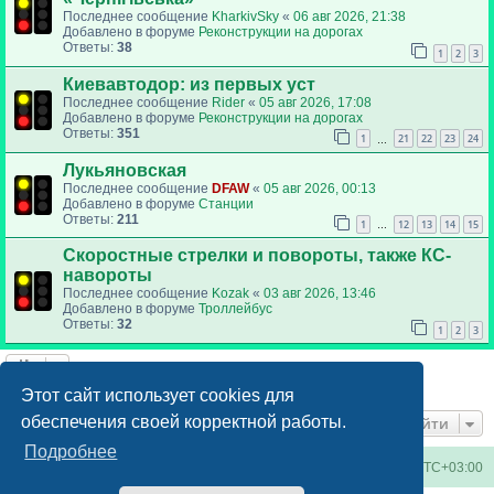
Последнее сообщение
KharkivSky
«
06 авг 2026, 21:38
Добавлено в форуме
Реконструкции на дорогах
Ответы:
38
1
2
3
Киевавтодор: из первых уст
Последнее сообщение
Rider
«
05 авг 2026, 17:08
Добавлено в форуме
Реконструкции на дорогах
Ответы:
351
1
21
22
23
24
…
Лукьяновская
Последнее сообщение
DFAW
«
05 авг 2026, 00:13
Добавлено в форуме
Станции
Ответы:
211
1
12
13
14
15
…
Скоростные стрелки и повороты, также КС-
навороты
Последнее сообщение
Kozak
«
03 авг 2026, 13:46
Добавлено в форуме
Троллейбус
Ответы:
32
1
2
3
Найдено 6 результатов • Страница
1
из
1
Этот сайт использует cookies для
обеспечения своей корректной работы.
Перейти
Подробнее
Киевское метро
Список форумов
Часовой пояс:
UTC+03:00