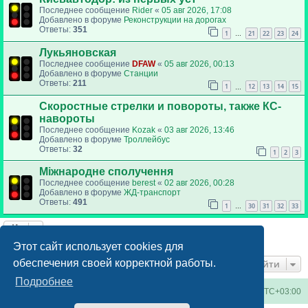
Последнее сообщение
Rider
«
05 авг 2026, 17:08
Добавлено в форуме
Реконструкции на дорогах
Ответы:
351
1
21
22
23
24
…
Лукьяновская
Последнее сообщение
DFAW
«
05 авг 2026, 00:13
Добавлено в форуме
Станции
Ответы:
211
1
12
13
14
15
…
Скоростные стрелки и повороты, также КС-
навороты
Последнее сообщение
Kozak
«
03 авг 2026, 13:46
Добавлено в форуме
Троллейбус
Ответы:
32
1
2
3
Міжнародне сполучення
Последнее сообщение
berest
«
02 авг 2026, 00:28
Добавлено в форуме
ЖД-транспорт
Ответы:
491
1
30
31
32
33
…
Найдено 6 результатов • Страница
1
из
1
Этот сайт использует cookies для
обеспечения своей корректной работы.
Перейти
Подробнее
Киевское метро
Список форумов
Часовой пояс:
UTC+03:00