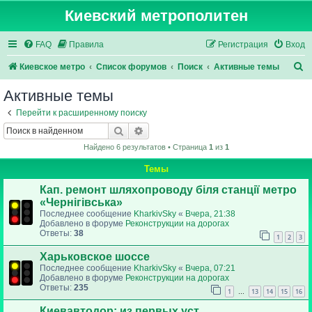
Киевский метрополитен
FAQ
Правила
Регистрация
Вход
П
Киевское метро
Список форумов
Поиск
Активные темы
о
Активные темы
и
Перейти к расширенному поиску
с
Поиск
Расширенный поиск
к
Найдено 6 результатов • Страница
1
из
1
Темы
Кап. ремонт шляхопроводу біля станції метро
«Чернігівська»
Последнее сообщение
KharkivSky
«
Вчера, 21:38
Добавлено в форуме
Реконструкции на дорогах
Ответы:
38
1
2
3
Харьковское шоссе
Последнее сообщение
KharkivSky
«
Вчера, 07:21
Добавлено в форуме
Реконструкции на дорогах
Ответы:
235
1
13
14
15
16
…
Киевавтодор: из первых уст