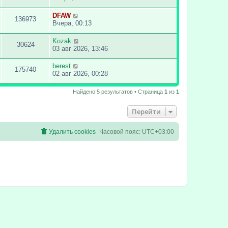
DFAW
136973
Вчера, 00:13
Kozak
30624
03 авг 2026, 13:46
berest
175740
02 авг 2026, 00:28
Найдено 5 результатов • Страница
1
из
1
Перейти
Удалить cookies
Часовой пояс:
UTC+03:00