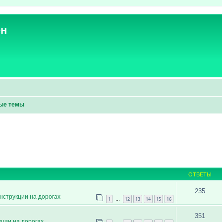
ен
ые темы
ОТВЕТЫ
235
нструкции на дорогах
1
12
13
14
15
16
…
351
кции на дорогах