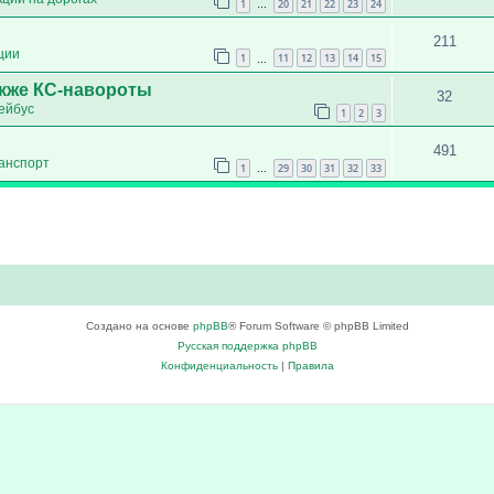
1
20
21
22
23
24
…
211
ции
1
11
12
13
14
15
…
акже КС-навороты
32
ейбус
1
2
3
491
анспорт
1
29
30
31
32
33
…
Создано на основе
phpBB
® Forum Software © phpBB Limited
Русская поддержка phpBB
Конфиденциальность
|
Правила