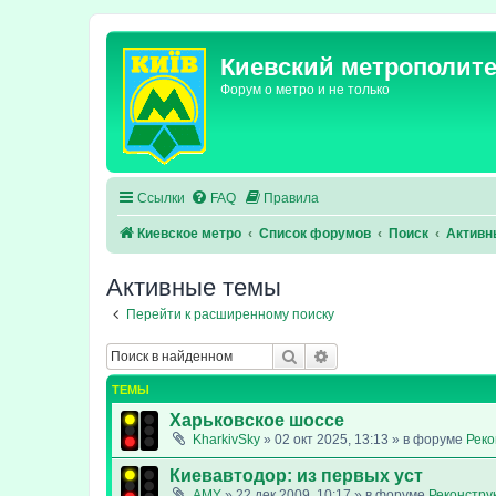
Киевский метрополит
Форум о метро и не только
Ссылки
FAQ
Правила
Киевское метро
Список форумов
Поиск
Активн
Активные темы
Перейти к расширенному поиску
Поиск
Расширенный поиск
ТЕМЫ
Харьковское шоссе
KharkivSky
»
02 окт 2025, 13:13
» в форуме
Реко
Киевавтодор: из первых уст
AMY
»
22 дек 2009, 10:17
» в форуме
Реконстру