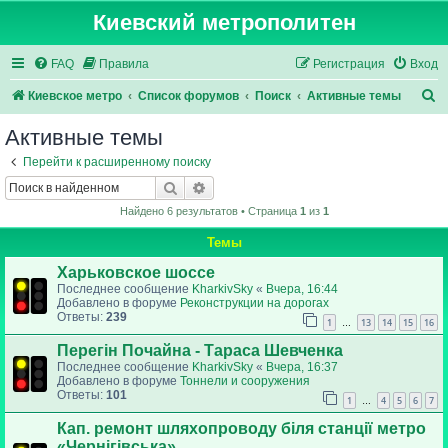
Киевский метрополитен
FAQ
Правила
Регистрация
Вход
П
Киевское метро
Список форумов
Поиск
Активные темы
о
Активные темы
и
Перейти к расширенному поиску
с
Поиск
Расширенный поиск
к
Найдено 6 результатов • Страница
1
из
1
Темы
Харьковское шоссе
Последнее сообщение
KharkivSky
«
Вчера, 16:44
Добавлено в форуме
Реконструкции на дорогах
Ответы:
239
1
13
14
15
16
…
Перегін Почайна - Тараса Шевченка
Последнее сообщение
KharkivSky
«
Вчера, 16:37
Добавлено в форуме
Тоннели и сооружения
Ответы:
101
1
4
5
6
7
…
Кап. ремонт шляхопроводу біля станції метро
«Чернігівська»