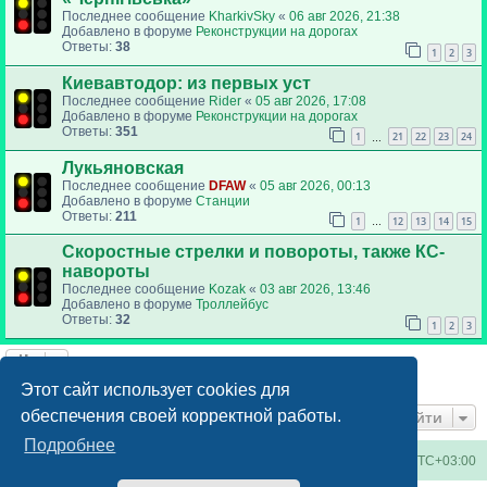
Последнее сообщение
KharkivSky
«
06 авг 2026, 21:38
Добавлено в форуме
Реконструкции на дорогах
Ответы:
38
1
2
3
Киевавтодор: из первых уст
Последнее сообщение
Rider
«
05 авг 2026, 17:08
Добавлено в форуме
Реконструкции на дорогах
Ответы:
351
1
21
22
23
24
…
Лукьяновская
Последнее сообщение
DFAW
«
05 авг 2026, 00:13
Добавлено в форуме
Станции
Ответы:
211
1
12
13
14
15
…
Скоростные стрелки и повороты, также КС-
навороты
Последнее сообщение
Kozak
«
03 авг 2026, 13:46
Добавлено в форуме
Троллейбус
Ответы:
32
1
2
3
Найдено 6 результатов • Страница
1
из
1
Этот сайт использует cookies для
обеспечения своей корректной работы.
Перейти
Подробнее
Киевское метро
Список форумов
Часовой пояс:
UTC+03:00