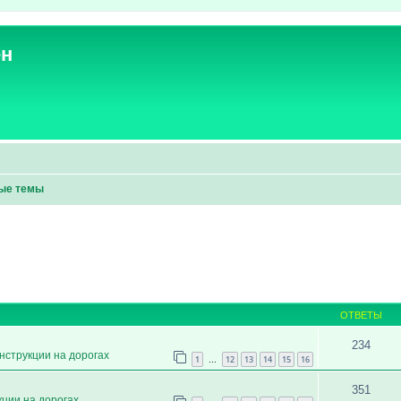
ен
ые темы
ОТВЕТЫ
234
нструкции на дорогах
1
12
13
14
15
16
…
351
кции на дорогах