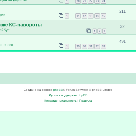
1
20
21
22
23
24
…
211
ции
1
11
12
13
14
15
…
акже КС-навороты
32
ейбус
1
2
3
491
анспорт
1
29
30
31
32
33
…
Создано на основе
phpBB
® Forum Software © phpBB Limited
Русская поддержка phpBB
Конфиденциальность
|
Правила