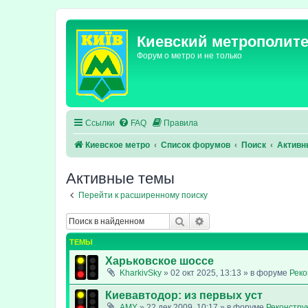
Киевский метрополит
Форум о метро и не только
Ссылки
FAQ
Правила
Киевское метро
Список форумов
Поиск
Активн
Активные темы
Перейти к расширенному поиску
Поиск
Расширенный поиск
ТЕМЫ
Харьковское шоссе
KharkivSky
»
02 окт 2025, 13:13
» в форуме
Реко
Киевавтодор: из первых уст
AMY
»
22 дек 2009, 10:17
» в форуме
Реконстру