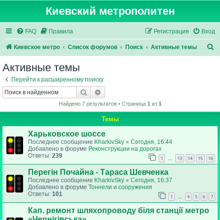
Киевский метрополитен
FAQ
Правила
Регистрация
Вход
П
Киевское метро
Список форумов
Поиск
Активные темы
о
Активные темы
и
Перейти к расширенному поиску
с
Поиск
Расширенный поиск
к
Найдено 7 результатов • Страница
1
из
1
Темы
Харьковское шоссе
Последнее сообщение
KharkivSky
«
Сегодня, 16:44
Добавлено в форуме
Реконструкции на дорогах
Ответы:
239
1
13
14
15
16
…
Перегін Почайна - Тараса Шевченка
Последнее сообщение
KharkivSky
«
Сегодня, 16:37
Добавлено в форуме
Тоннели и сооружения
Ответы:
101
1
4
5
6
7
…
Кап. ремонт шляхопроводу біля станції метро
«Чернігівська»