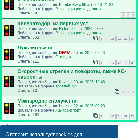
Последнее сообщение
KharkivSky
«
06 авг 2026, 21:38
Добавлено в форуме
Реконструкции на дорогах
Ответы:
38
1
2
3
Киевавтодор: из первых уст
Последнее сообщение
Rider
«
05 авг 2026, 17:08
Добавлено в форуме
Реконструкции на дорогах
Ответы:
351
1
21
22
23
24
…
Лукьяновская
Последнее сообщение
DFAW
«
05 авг 2026, 00:13
Добавлено в форуме
Станции
Ответы:
211
1
12
13
14
15
…
Скоростные стрелки и повороты, также КС-
навороты
Последнее сообщение
Kozak
«
03 авг 2026, 13:46
Добавлено в форуме
Троллейбус
Ответы:
32
1
2
3
Міжнародне сполучення
Последнее сообщение
berest
«
02 авг 2026, 00:28
Добавлено в форуме
ЖД-транспорт
Ответы:
491
1
30
31
32
33
…
Найдено 7 результатов • Страница
1
из
1
Этот сайт использует cookies для