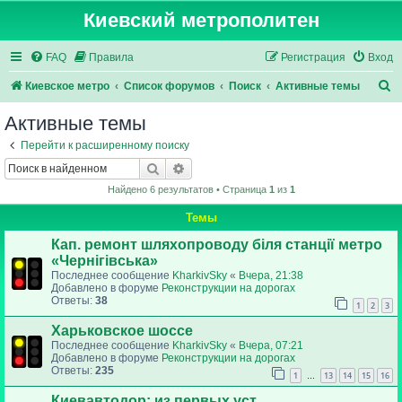
Киевский метрополитен
FAQ
Правила
Регистрация
Вход
П
Киевское метро
Список форумов
Поиск
Активные темы
о
Активные темы
и
Перейти к расширенному поиску
с
Поиск
Расширенный поиск
к
Найдено 6 результатов • Страница
1
из
1
Темы
Кап. ремонт шляхопроводу біля станції метро
«Чернігівська»
Последнее сообщение
KharkivSky
«
Вчера, 21:38
Добавлено в форуме
Реконструкции на дорогах
Ответы:
38
1
2
3
Харьковское шоссе
Последнее сообщение
KharkivSky
«
Вчера, 07:21
Добавлено в форуме
Реконструкции на дорогах
Ответы:
235
1
13
14
15
16
…
Киевавтодор: из первых уст