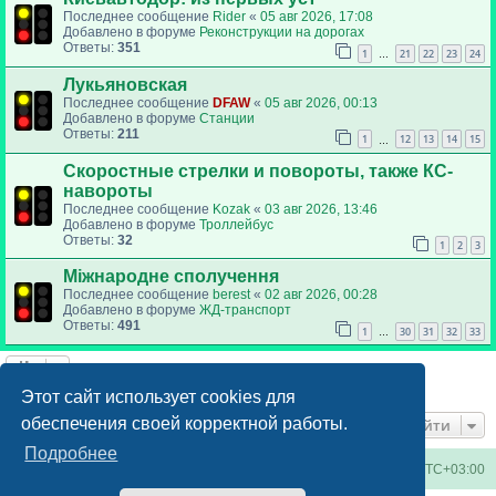
Последнее сообщение
Rider
«
05 авг 2026, 17:08
Добавлено в форуме
Реконструкции на дорогах
Ответы:
351
1
21
22
23
24
…
Лукьяновская
Последнее сообщение
DFAW
«
05 авг 2026, 00:13
Добавлено в форуме
Станции
Ответы:
211
1
12
13
14
15
…
Скоростные стрелки и повороты, также КС-
навороты
Последнее сообщение
Kozak
«
03 авг 2026, 13:46
Добавлено в форуме
Троллейбус
Ответы:
32
1
2
3
Міжнародне сполучення
Последнее сообщение
berest
«
02 авг 2026, 00:28
Добавлено в форуме
ЖД-транспорт
Ответы:
491
1
30
31
32
33
…
Найдено 6 результатов • Страница
1
из
1
Этот сайт использует cookies для
обеспечения своей корректной работы.
Перейти
Подробнее
Киевское метро
Список форумов
Часовой пояс:
UTC+03:00