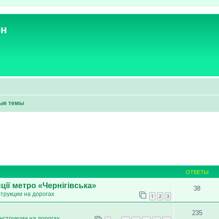
ен
ые темы
ОТВЕТЫ
ції метро «Чернігівська»
38
трукции на дорогах
1
2
3
235
нструкции на дорогах