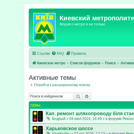
Киевский метрополит
Форум о метро и не только
Ссылки
FAQ
Правила
Киевское метро
Список форумов
Поиск
Активн
Активные темы
Перейти к расширенному поиску
Поиск
Расширенный поиск
ТЕМЫ
Кап. ремонт шляхопроводу біля стан
Бодрый
»
04 июл 2024, 16:49
» в форуме
Реконс
Харьковское шоссе
KharkivSky
»
02 окт 2025, 13:13
» в форуме
Реко