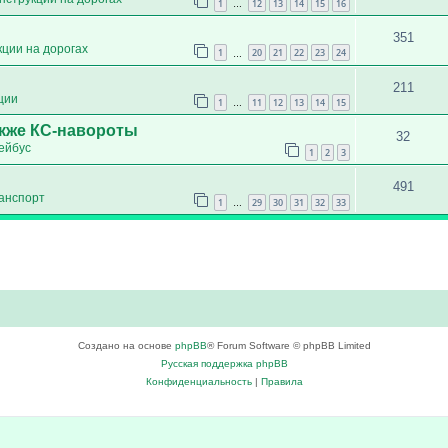
1
12
13
14
15
16
…
351
кции на дорогах
1
20
21
22
23
24
…
211
ции
1
11
12
13
14
15
…
акже КС-навороты
32
ейбус
1
2
3
491
анспорт
1
29
30
31
32
33
…
Создано на основе
phpBB
® Forum Software © phpBB Limited
Русская поддержка phpBB
Конфиденциальность
|
Правила