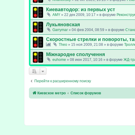
Киевавтодор: из первых уст
AMY
»
22 дек 2009, 10:17
» в форуме
Реконстру
Лукьяновская
Garrymar
»
04 фев 2004, 08:59
» в форуме
Стан
Скоростные стрелки и повороты, т
Theo
»
15 ноя 2009, 21:08
» в форуме
Тролл
Міжнародне сполучення
euhome
»
08 июн 2017, 10:16
» в форуме
ЖД-тр
Перейти к расширенному поиску
Киевское метро
Список форумов