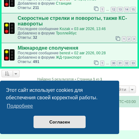
Добавлено в форуме
Станции
Ответы:
211
1
12
13
14
15
…
Скоростные стрелки и повороты, также КС-
навороты
Последнее сообщение
Kozak
«
03 авг 2026, 13:46
Добавлено в форуме
Троллейбус
Ответы:
32
1
2
3
Міжнародне сполучення
Последнее сообщение
berest
«
02 авг 2026, 00:28
Добавлено в форуме
ЖД-транспорт
Ответы:
491
1
30
31
32
33
…
Найдено 5 результатов • Страница
1
из
1
Перейти
Этот сайт использует cookies для
обеспечения своей корректной работы.
Киевское метро
Список форумов
Часовой пояс:
UTC+03:00
Подробнее
Создано на основе
phpBB
® Forum Software © phpBB Limited
Русская поддержка phpBB
Согласен
Конфиденциальность
|
Правила