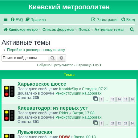
Киевский метрополитен
FAQ
Правила
Регистрация
Вход
П
Киевское метро
Список форумов
Поиск
Активные темы
о
Активные темы
и
Перейти к расширенному поиску
с
Поиск
Расширенный поиск
к
Найдено 5 результатов • Страница
1
из
1
Темы
Харьковское шоссе
Последнее сообщение
KharkivSky
«
Сегодня, 07:21
Добавлено в форуме
Реконструкции на дорогах
Ответы:
235
1
13
14
15
16
…
Киевавтодор: из первых уст
Последнее сообщение
Rider
«
Вчера, 17:08
Добавлено в форуме
Реконструкции на дорогах
Ответы:
351
1
21
22
23
24
…
Лукьяновская
Последнее сообщение
DFAW
«
Вчера, 00:13