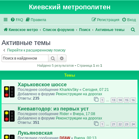
Киевский метрополитен
FAQ
Правила
Регистрация
Вход
П
Киевское метро
Список форумов
Поиск
Активные темы
о
Активные темы
и
Перейти к расширенному поиску
с
Поиск
Расширенный поиск
к
Найдено 5 результатов • Страница
1
из
1
Темы
Харьковское шоссе
Последнее сообщение
KharkivSky
«
Сегодня, 07:21
Добавлено в форуме
Реконструкции на дорогах
Ответы:
235
1
13
14
15
16
…
Киевавтодор: из первых уст
Последнее сообщение
Rider
«
Вчера, 17:08
Добавлено в форуме
Реконструкции на дорогах
Ответы:
351
1
21
22
23
24
…
Лукьяновская
Последнее сообщение
DFAW
«
Вчера, 00:13