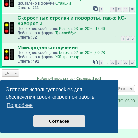
Добавлено в форуме
Станции
Ответы:
211
1
12
13
14
15
…
Скоростные стрелки и повороты, также КС-
навороты
Последнее сообщение
Kozak
«
03 авг 2026, 13:46
Добавлено в форуме
Троллейбус
Ответы:
32
1
2
3
Міжнародне сполучення
Последнее сообщение
berest
«
02 авг 2026, 00:28
Добавлено в форуме
ЖД-транспорт
Ответы:
491
1
30
31
32
33
…
Найдено 5 результатов • Страница
1
из
1
Перейти
Этот сайт использует cookies для
обеспечения своей корректной работы.
Киевское метро
Список форумов
Часовой пояс:
UTC+03:00
Подробнее
Создано на основе
phpBB
® Forum Software © phpBB Limited
Русская поддержка phpBB
Согласен
Конфиденциальность
|
Правила