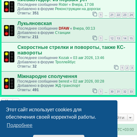
Последнее сообщение
Rider
«
Вчера, 17:08
Добавлено в форуме
Реконструкции на дорогах
Ответы:
351
1
21
22
23
24
…
Лукьяновская
Последнее сообщение
DFAW
«
Вчера, 00:13
Добавлено в форуме
Станции
Ответы:
211
1
12
13
14
15
…
Скоростные стрелки и повороты, также КС-
навороты
Последнее сообщение
Kozak
«
03 авг 2026, 13:46
Добавлено в форуме
Троллейбус
Ответы:
32
1
2
3
Міжнародне сполучення
Последнее сообщение
berest
«
02 авг 2026, 00:28
Добавлено в форуме
ЖД-транспорт
Ответы:
491
1
30
31
32
33
…
Найдено 6 результатов • Страница
1
из
1
Этот сайт использует cookies для
обеспечения своей корректной работы.
Перейти
Подробнее
Киевское метро
Список форумов
Часовой пояс:
UTC+03:00