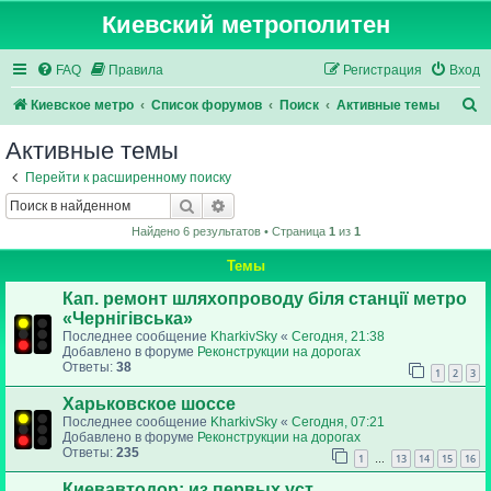
Киевский метрополитен
FAQ
Правила
Регистрация
Вход
П
Киевское метро
Список форумов
Поиск
Активные темы
о
Активные темы
и
Перейти к расширенному поиску
с
Поиск
Расширенный поиск
к
Найдено 6 результатов • Страница
1
из
1
Темы
Кап. ремонт шляхопроводу біля станції метро
«Чернігівська»
Последнее сообщение
KharkivSky
«
Сегодня, 21:38
Добавлено в форуме
Реконструкции на дорогах
Ответы:
38
1
2
3
Харьковское шоссе
Последнее сообщение
KharkivSky
«
Сегодня, 07:21
Добавлено в форуме
Реконструкции на дорогах
Ответы:
235
1
13
14
15
16
…
Киевавтодор: из первых уст